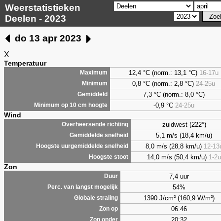
Weerstatistieken
Deelen - 2023
do 13 apr 2023
X
Temperatuur
12,4 °C (norm.: 13,1 °C)
16-17u
Maximum
0,8
°C (norm.: 2,8 °C)
24-25u
Minimum
7,3
°C (norm.: 8,0 °C)
Gemiddeld
-0,9 °C
24-25u
Minimum op 10 cm hoogte
Wind
zuidwest (222°)
Overheersende richting
5,1 m/s (18,4 km/u)
Gemiddelde snelheid
8,0 m/s (28,8 km/u)
12-13
Hoogste uurgemiddelde snelheid
14,0 m/s (50,4 km/u)
1-2u
Hoogste stoot
Zon
7,4 uur
Duur
54%
Perc. van langst mogelijk
1390 J/cm² (160,9 W/m²)
Globale straling
06:46
Zon op
20:32
Zon onder