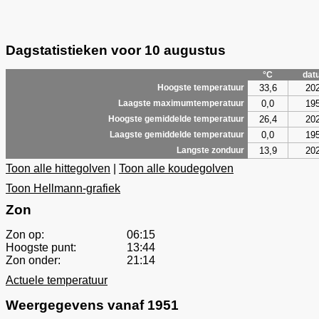
Dagstatistieken voor 10 augustus
°C
dat
33,6
20
Hoogste temperatuur
0,0
19
Laagste maximumtemperatuur
26,4
20
Hoogste gemiddelde temperatuur
0,0
19
Laagste gemiddelde temperatuur
13,9
20
Langste zonduur
Toon alle hittegolven
|
Toon alle koudegolven
Toon Hellmann-grafiek
Zon
Zon op:
06:15
Hoogste punt:
13:44
Zon onder:
21:14
Actuele temperatuur
Weergegevens vanaf 1951