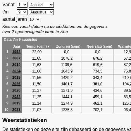
Vanaf
t/m
aantal jaren
Kies een vanaf-datum na de einddatum om de gegevens
over 2 opeenvolgende jaren te zien.
Data t/m 9 augustus
Jaar
Temp. (gem)▼
Zonuren (som)
Neerslag (som)
Warmte
22,00
0,0
0,0
12,9
1
1952
11,65
1076,2
676,2
57,2
2
2007
11,63
1139,6
619,6
87,2
3
2014
11,60
1043,9
734,5
75,8
4
2024
11,56
1429,2
343,4
210,
5
2018
11,56
1401,7
381,6
194,
6
2026
11,37
1371,9
434,6
89,5
7
2020
11,25
1444,1
459,1
86,5
8
2022
11,14
1274,9
462,1
125,
9
2019
11,07
1235,8
702,1
96,4
10
2023
Weerstatistieken
De statistieken op deze site zijn gebaseerd op de gegevens v