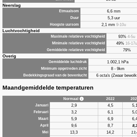
Neerslag
6,6 mm
Etmaalsom
5,3 uur
Duur
2,1 mm
9-10u
Hoogste uursom
Luchtvochtigheid
93%
4-5u
Maximale relatieve vochtigheid
49%
16-17
Minimale relatieve vochtigheid
79%
Gemiddelde relatieve vochtigheid
Overig
1.002,1 hPa
Gemiddelde luchtdruk
8 - 9km
Minimum opgetreden zicht
6 octa's (Zwaar bewolk
Bedekkingsgraad van de bovenlucht
Maandgemiddelde temperaturen
Normaal
2022
202
2,9
4,5
5,
Januari
3,2
6,1
5,
Februari
5,9
6,9
6,
Maart
9,6
8,7
April
8,
13,3
14,2
Mei
13,