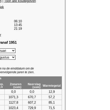
n
|
Toon alle koudegolven
iek
06:10
13:45
21:19
r
anaf 1951
um na de einddatum om de
envolgende jaren te zien.
s
p.
Zonuren
Neerslag
Warmtegetal
)▼
(som)
(som)
0,0
0,0
12,9
1071,3
670,7
57,2
1127,8
607,2
85,1
1023,4
729,9
71,5