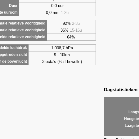
0,0 uur
Duur
0,0 mm
1-2u
te uursom
92%
2-3u
ale relatieve vochtigheid
36%
15-16u
male relatieve vochtigheid
64%
lde relatieve vochtigheid
1.008,7 hPa
elde luchtdruk
9 - 10km
getreden zicht
3 octa's (Half bewolkt)
 de bovenlucht
Dagstatistieken
Laags
Hoogste
Laagste