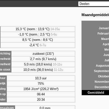
Maandgemiddeld
Januar
15,3 °C (norm.: 13,9 °C)
14-15u
Februar
-1,0 °C (norm.: 2,5 °C)
5-6u
Maar
8,5
°C (norm.: 8,6 °C)
Apri
-2,4 °C
6-7u
Me
zuidoost (131°)
ichting
Jun
2,7 m/s (9,7 km/u)
nelheid
Jul
5,0 m/s (18,0 km/u)
10-11u
nelheid
Augustu
10,0 m/s (36,0 km/u)
11-12u
e stoot
Septembe
Oktobe
10,3 uur
Duur
Novembe
75%
lijk
Decembe
1954 J/cm² (226,2 W/m²)
aling
Gemiddeld
06:44
n op
20:34
nder
0,0 mm
tmaalsom