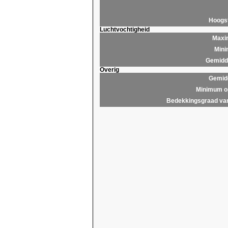
Hoogs
Luchtvochtigheid
Maxim
Mini
Gemidde
Overig
Gemidd
Minimum op
Bedekkingsgraad van