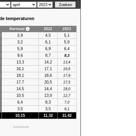
e temperaturen
Normaal
2022
2023
2,9
4,5
5,1
i
3,2
6,1
5,0
i
5,9
6,9
6,4
t
9,6
8,7
l
8,3
13,3
14,2
i
13,4
16,1
17,1
i
19,6
18,1
18,6
i
17,9
17,7
20,5
s
17,5
14,5
14,4
r
18,0
10,5
13,0
r
12,7
6,4
8,3
r
7,0
3,5
3,5
r
6,1
10,15
11,32
11,42
Advertentie