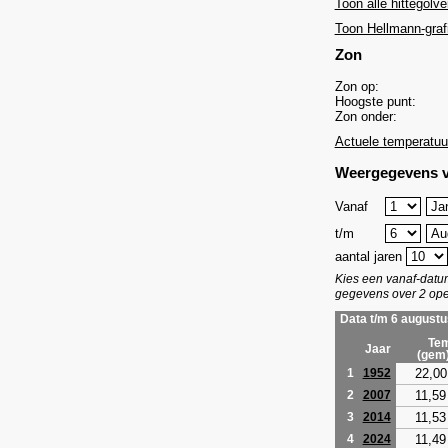
Toon alle hittegolve
Toon Hellmann-graf
Zon
Zon op:
Hoogste punt:
Zon onder:
Actuele temperatuu
Weergegevens v
Vanaf
t/m
aantal jaren
Kies een vanaf-dat
gegevens over 2 ope
Data t/m 6 augustu
Tem
Jaar
(gem
22,00
1
1952
11,59
2
2007
11,53
3
2014
11,49
4
2024