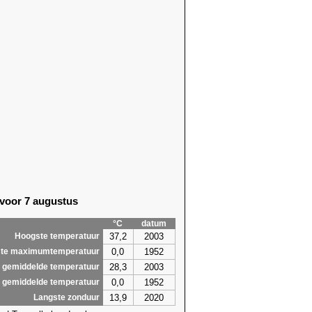
 voor 7 augustus
°C
datum
37,2
2003
Hoogste temperatuur
0,0
1952
te maximumtemperatuur
28,3
2003
 gemiddelde temperatuur
0,0
1952
 gemiddelde temperatuur
13,9
2020
Langste zonduur