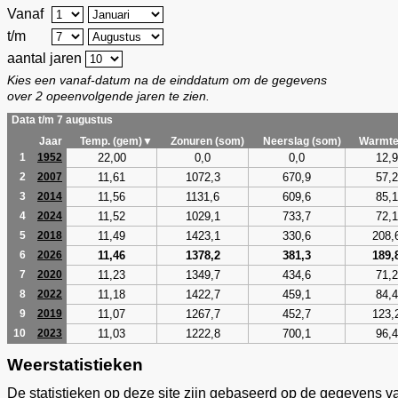
Vanaf
t/m
aantal jaren
Kies een vanaf-datum na de einddatum om de gegevens
over 2 opeenvolgende jaren te zien.
Data t/m 7 augustus
Jaar
Temp. (gem)▼
Zonuren (som)
Neerslag (som)
Warmte
22,00
0,0
0,0
12,9
1
1952
11,61
1072,3
670,9
57,2
2
2007
11,56
1131,6
609,6
85,1
3
2014
11,52
1029,1
733,7
72,1
4
2024
11,49
1423,1
330,6
208,
5
2018
11,46
1378,2
381,3
189,
6
2026
11,23
1349,7
434,6
71,2
7
2020
11,18
1422,7
459,1
84,4
8
2022
11,07
1267,7
452,7
123,
9
2019
11,03
1222,8
700,1
96,4
10
2023
Weerstatistieken
De statistieken op deze site zijn gebaseerd op de gegevens v