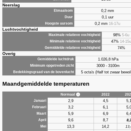
Neerslag
0,2 mm
Etmaalsom
0,1 uur
Duur
0,2 mm
16-17u
Hoogste uursom
Luchtvochtigheid
98%
5-6u
Maximale relatieve vochtigheid
47%
14-15
Minimale relatieve vochtigheid
74%
Gemiddelde relatieve vochtigheid
Overig
1.026,8 hPa
Gemiddelde luchtdruk
3000 - 3100m
Minimum opgetreden zicht
5 octa's (Half tot zwaar bewol
Bedekkingsgraad van de bovenlucht
Maandgemiddelde temperaturen
Normaal
2022
202
2,9
4,5
5,
Januari
3,2
6,1
5,
Februari
5,9
6,9
6,
Maart
9,6
8,7
April
8,
13,3
14,2
Mei
13,