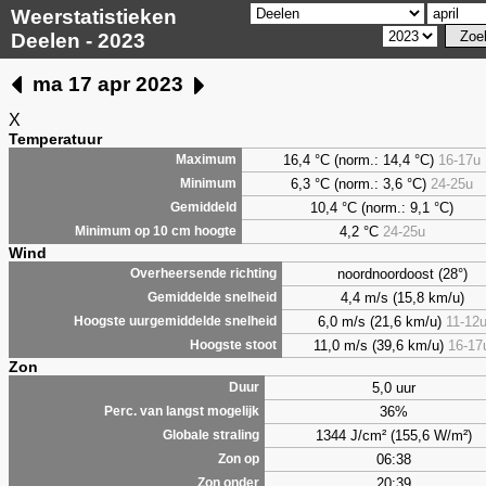
Weerstatistieken
Deelen - 2023
ma 17 apr 2023
X
Temperatuur
16,4 °C (norm.: 14,4 °C)
16-17u
Maximum
6,3
°C (norm.: 3,6 °C)
24-25u
Minimum
10,4 °C (norm.: 9,1 °C)
Gemiddeld
4,2
°C
24-25u
Minimum op 10 cm hoogte
Wind
noordnoordoost (28°)
Overheersende richting
4,4 m/s (15,8 km/u)
Gemiddelde snelheid
6,0 m/s (21,6 km/u)
11-12
Hoogste uurgemiddelde snelheid
11,0 m/s (39,6 km/u)
16-17
Hoogste stoot
Zon
5,0 uur
Duur
36%
Perc. van langst mogelijk
1344 J/cm² (155,6 W/m²)
Globale straling
06:38
Zon op
20:39
Zon onder