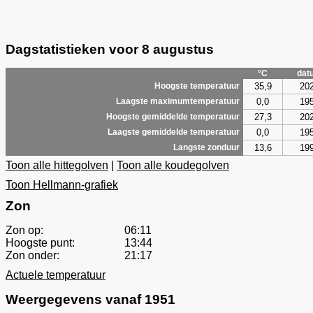
Dagstatistieken voor 8 augustus
°C
dat
35,9
20
Hoogste temperatuur
0,0
19
Laagste maximumtemperatuur
27,3
20
Hoogste gemiddelde temperatuur
0,0
19
Laagste gemiddelde temperatuur
13,6
19
Langste zonduur
Toon alle hittegolven
|
Toon alle koudegolven
Toon Hellmann-grafiek
Zon
Zon op:
06:11
Hoogste punt:
13:44
Zon onder:
21:17
Actuele temperatuur
Weergegevens vanaf 1951