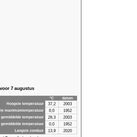
 voor 7 augustus
°C
datum
37,2
2003
Hoogste temperatuur
0,0
1952
te maximumtemperatuur
28,3
2003
 gemiddelde temperatuur
0,0
1952
 gemiddelde temperatuur
13,9
2020
Langste zonduur