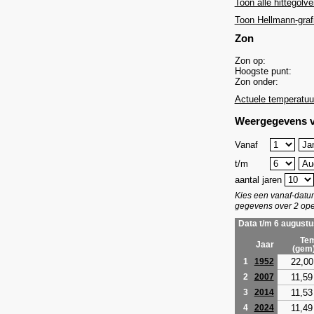
Toon alle hittegolve
Toon Hellmann-graf
Zon
Zon op:
Hoogste punt:
Zon onder:
Actuele temperatuu
Weergegevens v
Vanaf
t/m
aantal jaren
Kies een vanaf-dat
gegevens over 2 ope
Data t/m 6 augustu
Tem
Jaar
(gem
22,00
1
1952
11,59
2
2007
11,53
3
2014
11,49
4
2024