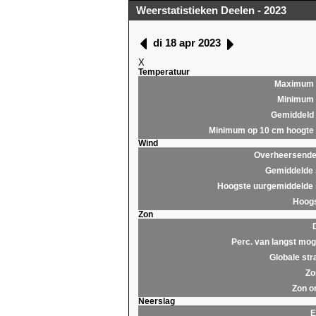
Weerstatistieken Deelen - 2023
di 18 apr 2023
X
Temperatuur
Maximum
Minimum
Gemiddeld
Minimum op 10 cm hoogte
Wind
Overheersende 
Gemiddelde 
Hoogste uurgemiddelde 
Hoogs
Zon
Perc. van langst moge
Globale str
Zo
Zon o
Neerslag
E