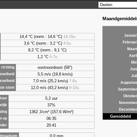
Maandgemiddeld
Januar
14,4 °C (norm.: 14,6 °C)
14-15u
Februar
3,6
°C (norm.: 3,2 °C)
4-5u
Maar
9,2
°C (norm.: 9,1 °C)
Apri
1,2
°C
6-7u
Me
oostnoordoost (58°)
richting
Jun
5,5 m/s (19,8 km/u)
snelheid
Jul
7,0 m/s (25,2 km/u)
7-8u
snelheid
Augustu
12,0 m/s (43,2 km/u)
9-10u
te stoot
Septembe
Oktobe
5,2 uur
Duur
Novembe
37%
lijk
Decembe
1362 J/cm² (157,6 W/m²)
aling
Gemiddeld
06:35
n op
20:41
nder
0,0 mm
tmaalsom