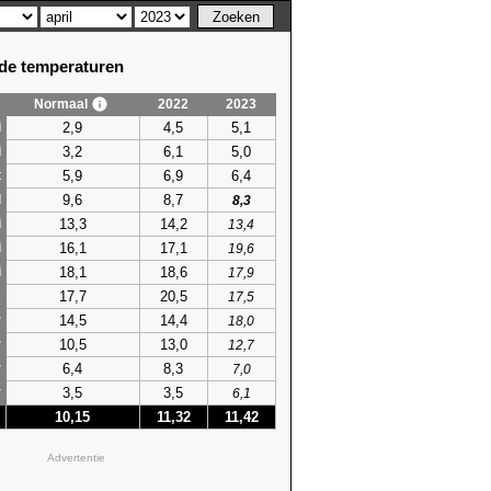
e temperaturen
Normaal
2022
2023
2,9
4,5
5,1
i
3,2
6,1
5,0
i
5,9
6,9
6,4
t
9,6
8,7
l
8,3
13,3
14,2
i
13,4
16,1
17,1
i
19,6
18,1
18,6
i
17,9
17,7
20,5
s
17,5
14,5
14,4
r
18,0
10,5
13,0
r
12,7
6,4
8,3
r
7,0
3,5
3,5
r
6,1
10,15
11,32
11,42
Advertentie