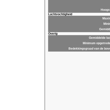
Hoogs
Luchtvochtigheid
Maxim
Mini
Gemidde
Overig
Gemiddelde lu
Minimum opgetrede
Bedekkingsgraad van de bov