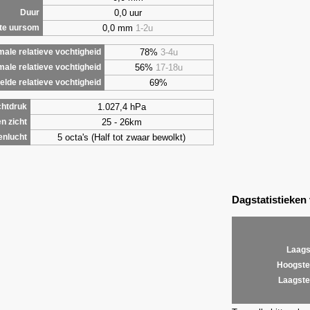
0,0 uur
Duur
0,0 mm
1-2u
te uursom
78%
3-4u
ale relatieve vochtigheid
56%
17-18u
male relatieve vochtigheid
69%
lde relatieve vochtigheid
1.027,4 hPa
chtdruk
25 - 26km
n zicht
5 octa's (Half tot zwaar bewolkt)
enlucht
Dagstatistieken
Laags
Hoogste
Laagste