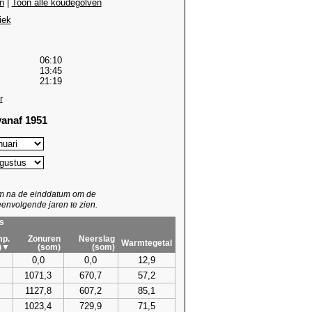
n
|
Toon alle koudegolven
iek
06:10
13:45
21:19
r
anaf 1951
um na de einddatum om de
envolgende jaren te zien.
s
p.
Zonuren
Neerslag
Warmtegetal
)▼
(som)
(som)
0,0
0,0
12,9
1071,3
670,7
57,2
1127,8
607,2
85,1
1023,4
729,9
71,5