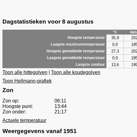
Dagstatistieken voor 8 augustus
°C
dat
35,9
20
Hoogste temperatuur
0,0
19
Laagste maximumtemperatuur
27,3
20
Hoogste gemiddelde temperatuur
0,0
19
Laagste gemiddelde temperatuur
13,6
19
Langste zonduur
Toon alle hittegolven
|
Toon alle koudegolven
Toon Hellmann-grafiek
Zon
Zon op:
06:11
Hoogste punt:
13:44
Zon onder:
21:17
Actuele temperatuur
Weergegevens vanaf 1951