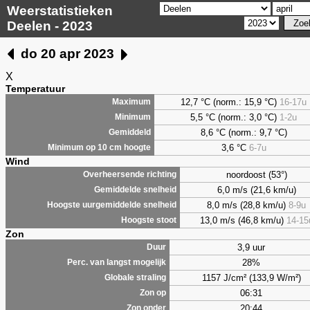
Weerstatistieken
Deelen - 2023
do 20 apr 2023
X
Temperatuur
12,7 °C (norm.: 15,9 °C)
16-17u
Maximum
5,5
°C (norm.: 3,0 °C)
1-2u
Minimum
8,6
°C (norm.: 9,7 °C)
Gemiddeld
3,6
°C
6-7u
Minimum op 10 cm hoogte
Wind
noordoost (53°)
Overheersende richting
6,0 m/s (21,6 km/u)
Gemiddelde snelheid
8,0 m/s (28,8 km/u)
8-9u
Hoogste uurgemiddelde snelheid
13,0 m/s (46,8 km/u)
14-15
Hoogste stoot
Zon
3,9 uur
Duur
28%
Perc. van langst mogelijk
1157 J/cm² (133,9 W/m²)
Globale straling
06:31
Zon op
20:44
Zon onder