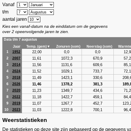
Vanaf
t/m
aantal jaren
Kies een vanaf-datum na de einddatum om de gegevens
over 2 opeenvolgende jaren te zien.
Data t/m 7 augustus
Jaar
Temp. (gem)▼
Zonuren (som)
Neerslag (som)
Warmte
22,00
0,0
0,0
12,9
1
1952
11,61
1072,3
670,9
57,2
2
2007
11,56
1131,6
609,6
85,1
3
2014
11,52
1029,1
733,7
72,1
4
2024
11,49
1423,1
330,6
208,
5
2018
11,46
1378,2
381,3
189,
6
2026
11,23
1349,7
434,6
71,2
7
2020
11,18
1422,7
459,1
84,4
8
2022
11,07
1267,7
452,7
123,
9
2019
11,03
1222,8
700,1
96,4
10
2023
Weerstatistieken
De statistieken op deze site zijn gebaseerd op de gegevens v