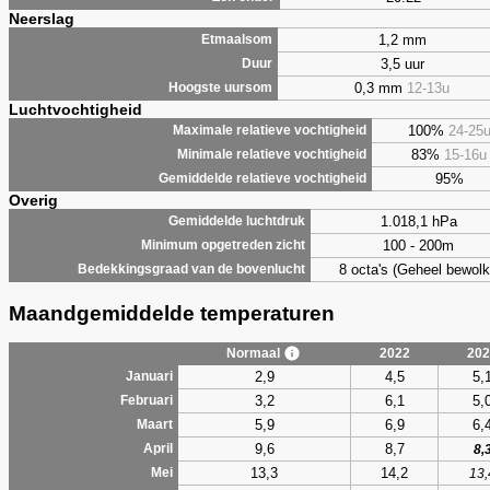
Neerslag
1,2 mm
Etmaalsom
3,5 uur
Duur
0,3 mm
12-13u
Hoogste uursom
Luchtvochtigheid
100%
24-25
Maximale relatieve vochtigheid
83%
15-16u
Minimale relatieve vochtigheid
95%
Gemiddelde relatieve vochtigheid
Overig
1.018,1 hPa
Gemiddelde luchtdruk
100 - 200m
Minimum opgetreden zicht
8 octa's (Geheel bewolk
Bedekkingsgraad van de bovenlucht
Maandgemiddelde temperaturen
Normaal
2022
202
2,9
4,5
5,
Januari
3,2
6,1
5,
Februari
5,9
6,9
6,
Maart
9,6
8,7
April
8,
13,3
14,2
Mei
13,