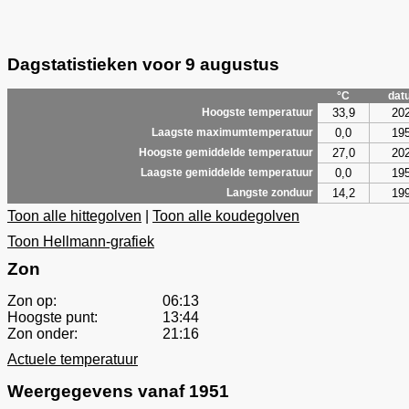
Dagstatistieken voor 9 augustus
°C
dat
33,9
20
Hoogste temperatuur
0,0
19
Laagste maximumtemperatuur
27,0
20
Hoogste gemiddelde temperatuur
0,0
19
Laagste gemiddelde temperatuur
14,2
19
Langste zonduur
Toon alle hittegolven
|
Toon alle koudegolven
Toon Hellmann-grafiek
Zon
Zon op:
06:13
Hoogste punt:
13:44
Zon onder:
21:16
Actuele temperatuur
Weergegevens vanaf 1951