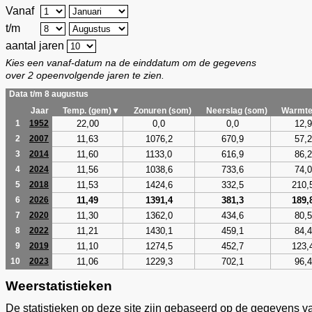
Vanaf
t/m
aantal jaren
Kies een vanaf-datum na de einddatum om de gegevens
over 2 opeenvolgende jaren te zien.
Data t/m 8 augustus
Jaar
Temp. (gem)▼
Zonuren (som)
Neerslag (som)
Warmte
22,00
0,0
0,0
12,9
1
1952
11,63
1076,2
670,9
57,2
2
2007
11,60
1133,0
616,9
86,2
3
2014
11,56
1038,6
733,6
74,0
4
2024
11,53
1424,6
332,5
210,
5
2018
11,49
1391,4
381,3
189,
6
2026
11,30
1362,0
434,6
80,5
7
2020
11,21
1430,1
459,1
84,4
8
2022
11,10
1274,5
452,7
123,
9
2019
11,06
1229,3
702,1
96,4
10
2023
Weerstatistieken
De statistieken op deze site zijn gebaseerd op de gegevens v