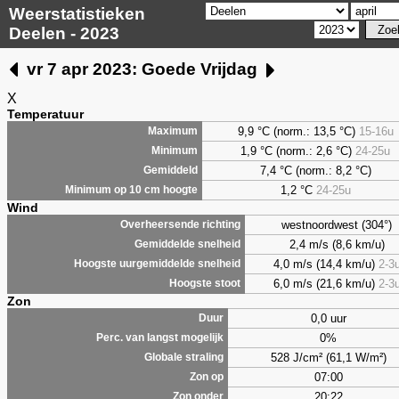
Weerstatistieken
Deelen - 2023
vr 7 apr 2023: Goede Vrijdag
X
Temperatuur
9,9 °C (norm.: 13,5 °C)
15-16u
Maximum
1,9 °C (norm.: 2,6 °C)
24-25u
Minimum
7,4 °C (norm.: 8,2 °C)
Gemiddeld
1,2 °C
24-25u
Minimum op 10 cm hoogte
Wind
westnoordwest (304°)
Overheersende richting
2,4 m/s (8,6 km/u)
Gemiddelde snelheid
4,0 m/s (14,4 km/u)
2-3
Hoogste uurgemiddelde snelheid
6,0 m/s (21,6 km/u)
2-3
Hoogste stoot
Zon
0,0 uur
Duur
0%
Perc. van langst mogelijk
528 J/cm² (61,1 W/m²)
Globale straling
07:00
Zon op
20:22
Zon onder