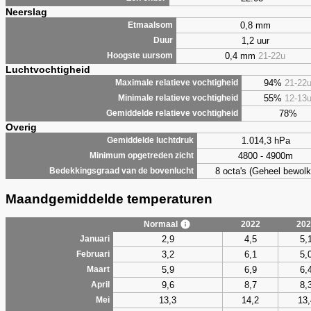
Neerslag
0,8 mm
Etmaalsom
1,2 uur
Duur
0,4 mm
21-22u
Hoogste uursom
Luchtvochtigheid
94%
21-22
Maximale relatieve vochtigheid
55%
12-13
Minimale relatieve vochtigheid
78%
Gemiddelde relatieve vochtigheid
Overig
1.014,3 hPa
Gemiddelde luchtdruk
4800 - 4900m
Minimum opgetreden zicht
8 octa's (Geheel bewolk
Bedekkingsgraad van de bovenlucht
Maandgemiddelde temperaturen
Normaal
2022
202
2,9
4,5
5,
Januari
3,2
6,1
5,
Februari
5,9
6,9
6,
Maart
9,6
8,7
8,
April
13,3
14,2
13,
Mei