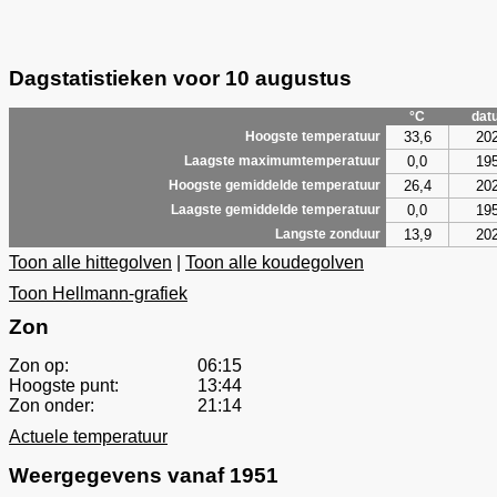
Dagstatistieken voor 10 augustus
°C
dat
33,6
20
Hoogste temperatuur
0,0
19
Laagste maximumtemperatuur
26,4
20
Hoogste gemiddelde temperatuur
0,0
19
Laagste gemiddelde temperatuur
13,9
20
Langste zonduur
Toon alle hittegolven
|
Toon alle koudegolven
Toon Hellmann-grafiek
Zon
Zon op:
06:15
Hoogste punt:
13:44
Zon onder:
21:14
Actuele temperatuur
Weergegevens vanaf 1951