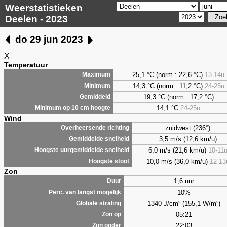
Weerstatistieken
Deelen - 2023
do 29 jun 2023
X
Temperatuur
25,1 °C (norm.: 22,6 °C)
13-14u
Maximum
14,3 °C (norm.: 11,2 °C)
24-25u
Minimum
19,3 °C (norm.: 17,2 °C)
Gemiddeld
14,1 °C
24-25u
Minimum op 10 cm hoogte
Wind
zuidwest (236°)
Overheersende richting
3,5 m/s (12,6 km/u)
Gemiddelde snelheid
6,0 m/s (21,6 km/u)
10-11
Hoogste uurgemiddelde snelheid
10,0 m/s (36,0 km/u)
12-13
Hoogste stoot
Zon
1,6 uur
Duur
10%
Perc. van langst mogelijk
1340 J/cm² (155,1 W/m²)
Globale straling
05:21
Zon op
22:03
Zon onder