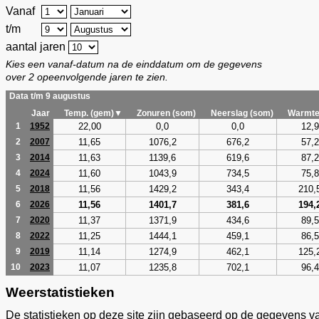
Vanaf
t/m
aantal jaren
Kies een vanaf-datum na de einddatum om de gegevens
over 2 opeenvolgende jaren te zien.
Data t/m 9 augustus
Jaar
Temp. (gem)▼
Zonuren (som)
Neerslag (som)
Warmte
22,00
0,0
0,0
12,9
1
1952
11,65
1076,2
676,2
57,2
2
2007
11,63
1139,6
619,6
87,2
3
2014
11,60
1043,9
734,5
75,8
4
2024
11,56
1429,2
343,4
210,
5
2018
11,56
1401,7
381,6
194,
6
2026
11,37
1371,9
434,6
89,5
7
2020
11,25
1444,1
459,1
86,5
8
2022
11,14
1274,9
462,1
125,
9
2019
11,07
1235,8
702,1
96,4
10
2023
Weerstatistieken
De statistieken op deze site zijn gebaseerd op de gegevens v