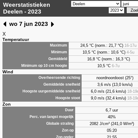
Weerstatistieken
Deelen - 2023
wo 7 jun 2023
X
Temperatuur
24,5 °C (norm.: 21,7 °C)
16-17u
Maximum
10,5 °C (norm.: 10,6 °C)
4-5u
Minimum
16,8 °C (norm.: 16,3 °C)
Gemiddeld
10,5 °C
6-7u
Minimum op 10 cm hoogte
Wind
noordnoordoost (25°)
Overheersende richting
3,6 m/s (13,0 km/u)
Gemiddelde snelheid
6,0 m/s (21,6 km/u)
18-19
Hoogste uurgemiddelde snelheid
9,0 m/s (32,4 km/u)
18-19
Hoogste stoot
Zon
6,7 uur
Duur
40%
Perc. van langst mogelijk
2082 J/cm² (241,0 W/m²)
Globale straling
05:20
Zon op
21:55
Zon onder