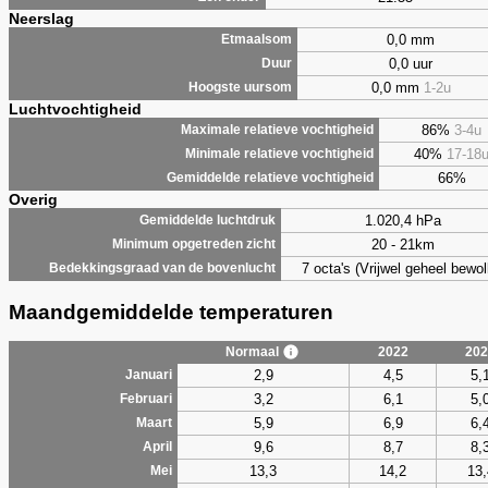
Neerslag
0,0 mm
Etmaalsom
0,0 uur
Duur
0,0 mm
1-2u
Hoogste uursom
Luchtvochtigheid
86%
3-4u
Maximale relatieve vochtigheid
40%
17-18
Minimale relatieve vochtigheid
66%
Gemiddelde relatieve vochtigheid
Overig
1.020,4 hPa
Gemiddelde luchtdruk
20 - 21km
Minimum opgetreden zicht
7 octa's (Vrijwel geheel bewol
Bedekkingsgraad van de bovenlucht
Maandgemiddelde temperaturen
Normaal
2022
202
2,9
4,5
5,
Januari
3,2
6,1
5,
Februari
5,9
6,9
6,
Maart
9,6
8,7
8,
April
13,3
14,2
13,
Mei