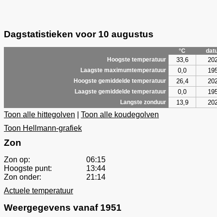
Dagstatistieken voor 10 augustus
°C
dat
33,6
20
Hoogste temperatuur
0,0
19
Laagste maximumtemperatuur
26,4
20
Hoogste gemiddelde temperatuur
0,0
19
Laagste gemiddelde temperatuur
13,9
20
Langste zonduur
Toon alle hittegolven
|
Toon alle koudegolven
Toon Hellmann-grafiek
Zon
Zon op:
06:15
Hoogste punt:
13:44
Zon onder:
21:14
Actuele temperatuur
Weergegevens vanaf 1951