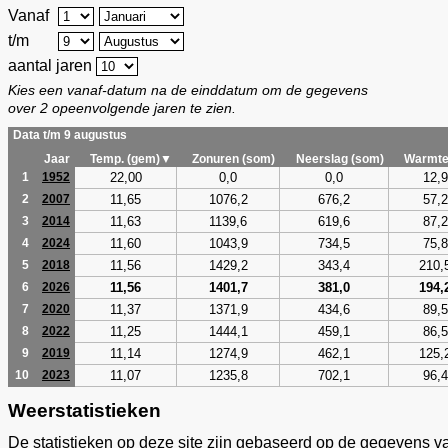
Vanaf
t/m
aantal jaren
Kies een vanaf-datum na de einddatum om de gegevens
over 2 opeenvolgende jaren te zien.
Data t/m 9 augustus
Jaar
Temp. (gem)▼
Zonuren (som)
Neerslag (som)
Warmte
22,00
0,0
0,0
12,9
1
1952
11,65
1076,2
676,2
57,2
2
2007
11,63
1139,6
619,6
87,2
3
2014
11,60
1043,9
734,5
75,8
4
2024
11,56
1429,2
343,4
210,
5
2018
11,56
1401,7
381,0
194,
6
2026
11,37
1371,9
434,6
89,5
7
2020
11,25
1444,1
459,1
86,5
8
2022
11,14
1274,9
462,1
125,
9
2019
11,07
1235,8
702,1
96,4
10
2023
Weerstatistieken
De statistieken op deze site zijn gebaseerd op de gegevens v