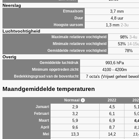
Neerslag
3,7 mm
Etmaalsom
4,8 uur
Duur
1,3 mm
2-3u
Hoogste uursom
Luchtvochtigheid
98%
3-4u
Maximale relatieve vochtigheid
53%
14-15
Minimale relatieve vochtigheid
78%
Gemiddelde relatieve vochtigheid
Overig
993,6 hPa
Gemiddelde luchtdruk
4100 - 4200m
Minimum opgetreden zicht
7 octa's (Vrijwel geheel bewol
Bedekkingsgraad van de bovenlucht
Maandgemiddelde temperaturen
Normaal
2022
202
2,9
4,5
5,
Januari
3,2
6,1
5,
Februari
5,9
6,9
Maart
6,
9,6
8,7
April
8,
13,3
14,2
Mei
13,