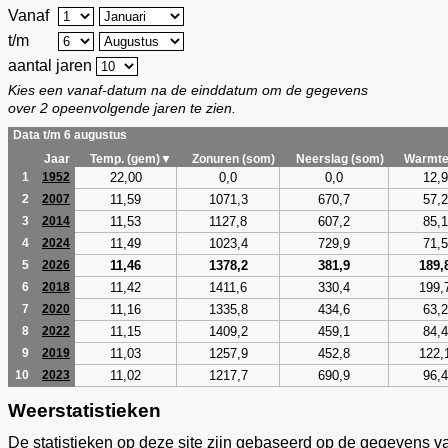
Vanaf
t/m
aantal jaren
Kies een vanaf-datum na de einddatum om de gegevens
over 2 opeenvolgende jaren te zien.
Data t/m 6 augustus
Jaar
Temp. (gem)▼
Zonuren (som)
Neerslag (som)
Warmte
22,00
0,0
0,0
12,9
1
1952
11,59
1071,3
670,7
57,2
2
2007
11,53
1127,8
607,2
85,1
3
2014
11,49
1023,4
729,9
71,5
4
2024
11,46
1378,2
381,9
189,
5
2026
11,42
1411,6
330,4
199,
6
2018
11,16
1335,8
434,6
63,2
7
2020
11,15
1409,2
459,1
84,4
8
2022
11,03
1257,9
452,8
122,
9
2019
11,02
1217,7
690,9
96,4
10
2023
Weerstatistieken
De statistieken op deze site zijn gebaseerd op de gegevens v