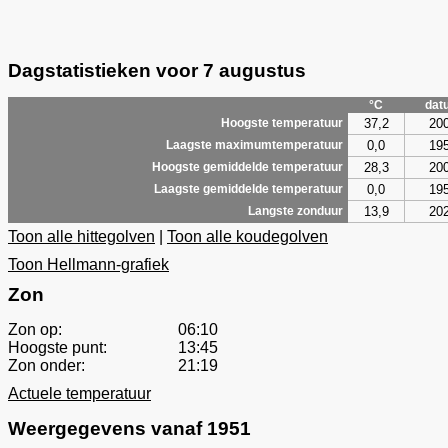
Dagstatistieken voor 7 augustus
°C
dat
37,2
20
Hoogste temperatuur
0,0
19
Laagste maximumtemperatuur
28,3
20
Hoogste gemiddelde temperatuur
0,0
19
Laagste gemiddelde temperatuur
13,9
20
Langste zonduur
Toon alle hittegolven
|
Toon alle koudegolven
Toon Hellmann-grafiek
Zon
Zon op:
06:10
Hoogste punt:
13:45
Zon onder:
21:19
Actuele temperatuur
Weergegevens vanaf 1951