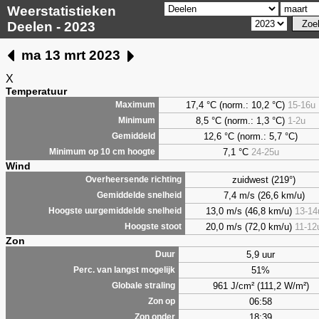
Weerstatistieken
Deelen - 2023
ma 13 mrt 2023
X
Temperatuur
17,4 °C (norm.: 10,2 °C)
15-16u
Maximum
8,5
°C (norm.: 1,3 °C)
1-2u
Minimum
12,6 °C (norm.: 5,7 °C)
Gemiddeld
7,1
°C
24-25u
Minimum op 10 cm hoogte
Wind
zuidwest (219°)
Overheersende richting
7,4 m/s (26,6 km/u)
Gemiddelde snelheid
13,0 m/s (46,8 km/u)
13-14
Hoogste uurgemiddelde snelheid
20,0 m/s (72,0 km/u)
11-12
Hoogste stoot
Zon
5,9 uur
Duur
51%
Perc. van langst mogelijk
961 J/cm² (111,2 W/m²)
Globale straling
06:58
Zon op
18:39
Zon onder