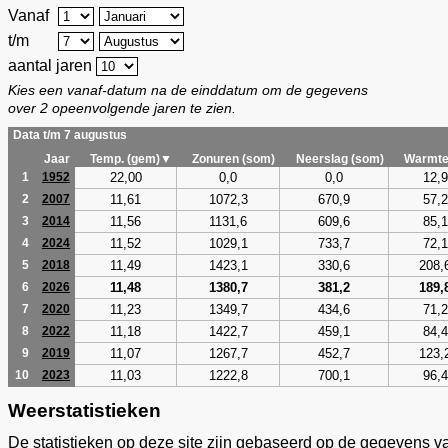
Vanaf
t/m
aantal jaren
Kies een vanaf-datum na de einddatum om de gegevens
over 2 opeenvolgende jaren te zien.
Data t/m 7 augustus
Jaar
Temp. (gem)▼
Zonuren (som)
Neerslag (som)
Warmte
22,00
0,0
0,0
12,9
1
1952
11,61
1072,3
670,9
57,2
2
2007
11,56
1131,6
609,6
85,1
3
2014
11,52
1029,1
733,7
72,1
4
2024
11,49
1423,1
330,6
208,
5
2018
11,48
1380,7
381,2
189,
6
2026
11,23
1349,7
434,6
71,2
7
2020
11,18
1422,7
459,1
84,4
8
2022
11,07
1267,7
452,7
123,
9
2019
11,03
1222,8
700,1
96,4
10
2023
Weerstatistieken
De statistieken op deze site zijn gebaseerd op de gegevens v