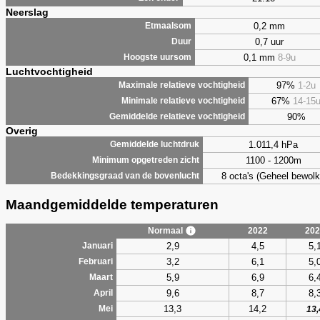
Neerslag
0,2 mm
Etmaalsom
0,7 uur
Duur
0,1 mm
8-9u
Hoogste uursom
Luchtvochtigheid
97%
1-2u
Maximale relatieve vochtigheid
67%
14-15
Minimale relatieve vochtigheid
90%
Gemiddelde relatieve vochtigheid
Overig
1.011,4 hPa
Gemiddelde luchtdruk
1100 - 1200m
Minimum opgetreden zicht
8 octa's (Geheel bewolk
Bedekkingsgraad van de bovenlucht
Maandgemiddelde temperaturen
Normaal
2022
202
2,9
4,5
5,
Januari
3,2
6,1
5,
Februari
5,9
6,9
6,
Maart
9,6
8,7
8,
April
13,3
14,2
Mei
13,