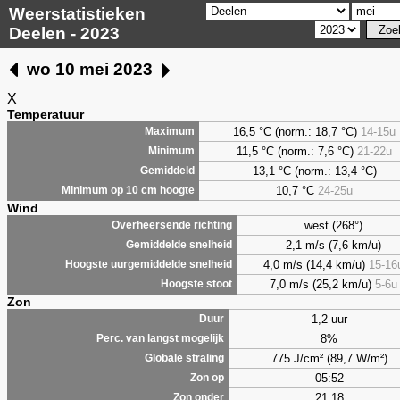
Weerstatistieken
Deelen - 2023
wo 10 mei 2023
X
Temperatuur
16,5 °C (norm.: 18,7 °C)
14-15u
Maximum
11,5 °C (norm.: 7,6 °C)
21-22u
Minimum
13,1 °C (norm.: 13,4 °C)
Gemiddeld
10,7 °C
24-25u
Minimum op 10 cm hoogte
Wind
west (268°)
Overheersende richting
2,1 m/s (7,6 km/u)
Gemiddelde snelheid
4,0 m/s (14,4 km/u)
15-16
Hoogste uurgemiddelde snelheid
7,0 m/s (25,2 km/u)
5-6u
Hoogste stoot
Zon
1,2 uur
Duur
8%
Perc. van langst mogelijk
775 J/cm² (89,7 W/m²)
Globale straling
05:52
Zon op
21:18
Zon onder