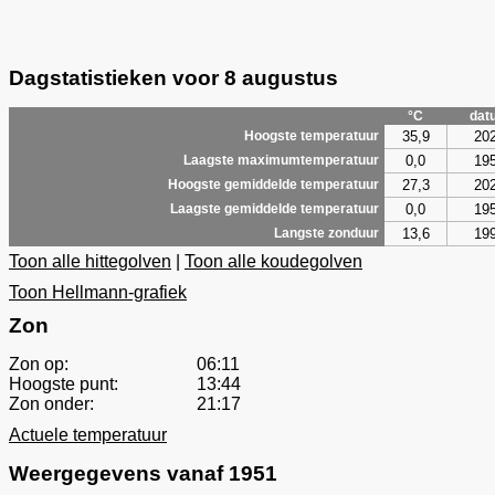
Dagstatistieken voor 8 augustus
°C
dat
35,9
20
Hoogste temperatuur
0,0
19
Laagste maximumtemperatuur
27,3
20
Hoogste gemiddelde temperatuur
0,0
19
Laagste gemiddelde temperatuur
13,6
19
Langste zonduur
Toon alle hittegolven
|
Toon alle koudegolven
Toon Hellmann-grafiek
Zon
Zon op:
06:11
Hoogste punt:
13:44
Zon onder:
21:17
Actuele temperatuur
Weergegevens vanaf 1951