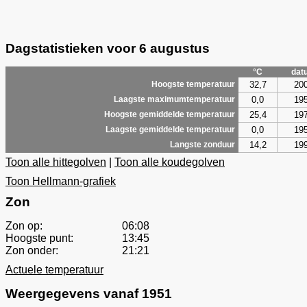
Dagstatistieken voor 6 augustus
°C
dat
32,7
20
Hoogste temperatuur
0,0
19
Laagste maximumtemperatuur
25,4
19
Hoogste gemiddelde temperatuur
0,0
19
Laagste gemiddelde temperatuur
14,2
19
Langste zonduur
Toon alle hittegolven
|
Toon alle koudegolven
Toon Hellmann-grafiek
Zon
Zon op:
06:08
Hoogste punt:
13:45
Zon onder:
21:21
Actuele temperatuur
Weergegevens vanaf 1951