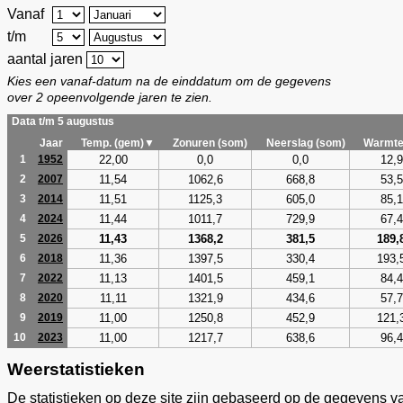
Vanaf
t/m
aantal jaren
Kies een vanaf-datum na de einddatum om de gegevens
over 2 opeenvolgende jaren te zien.
Data t/m 5 augustus
Jaar
Temp. (gem)▼
Zonuren (som)
Neerslag (som)
Warmte
22,00
0,0
0,0
12,9
1
1952
11,54
1062,6
668,8
53,5
2
2007
11,51
1125,3
605,0
85,1
3
2014
11,44
1011,7
729,9
67,4
4
2024
11,43
1368,2
381,5
189,
5
2026
11,36
1397,5
330,4
193,
6
2018
11,13
1401,5
459,1
84,4
7
2022
11,11
1321,9
434,6
57,7
8
2020
11,00
1250,8
452,9
121,
9
2019
11,00
1217,7
638,6
96,4
10
2023
Weerstatistieken
De statistieken op deze site zijn gebaseerd op de gegevens v