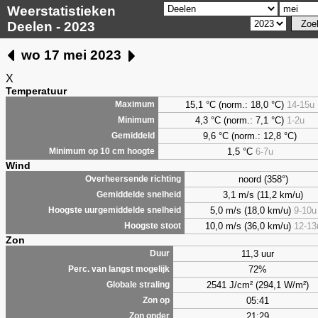
Weerstatistieken
Deelen - 2023
wo 17 mei 2023
X
Temperatuur
15,1 °C (norm.: 18,0 °C)
14-15u
Maximum
4,3
°C (norm.: 7,1 °C)
1-2u
Minimum
9,6
°C (norm.: 12,8 °C)
Gemiddeld
1,5
°C
6-7u
Minimum op 10 cm hoogte
Wind
noord (358°)
Overheersende richting
3,1 m/s (11,2 km/u)
Gemiddelde snelheid
5,0 m/s (18,0 km/u)
9-10u
Hoogste uurgemiddelde snelheid
10,0 m/s (36,0 km/u)
12-13
Hoogste stoot
Zon
11,3 uur
Duur
72%
Perc. van langst mogelijk
2541 J/cm² (294,1 W/m²)
Globale straling
05:41
Zon op
21:29
Zon onder