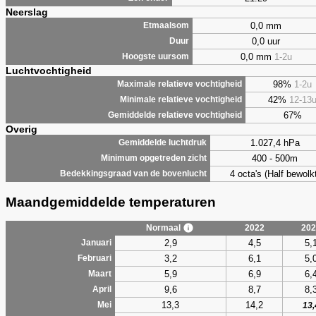
Neerslag
0,0 mm
Etmaalsom
0,0 uur
Duur
0,0 mm
1-2u
Hoogste uursom
Luchtvochtigheid
98%
1-2u
Maximale relatieve vochtigheid
42%
12-13
Minimale relatieve vochtigheid
67%
Gemiddelde relatieve vochtigheid
Overig
1.027,4 hPa
Gemiddelde luchtdruk
400 - 500m
Minimum opgetreden zicht
4 octa's (Half bewolkt
Bedekkingsgraad van de bovenlucht
Maandgemiddelde temperaturen
Normaal
2022
202
2,9
4,5
5,
Januari
3,2
6,1
5,
Februari
5,9
6,9
6,
Maart
9,6
8,7
8,
April
13,3
14,2
Mei
13,