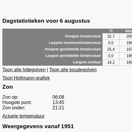
Dagstatistieken voor 6 augustus
°C
dat
32,7
20
Hoogste temperatuur
0,0
19
Laagste maximumtemperatuur
25,4
19
Hoogste gemiddelde temperatuur
0,0
19
Laagste gemiddelde temperatuur
14,2
19
Langste zonduur
Toon alle hittegolven
|
Toon alle koudegolven
Toon Hellmann-grafiek
Zon
Zon op:
06:08
Hoogste punt:
13:45
Zon onder:
21:21
Actuele temperatuur
Weergegevens vanaf 1951