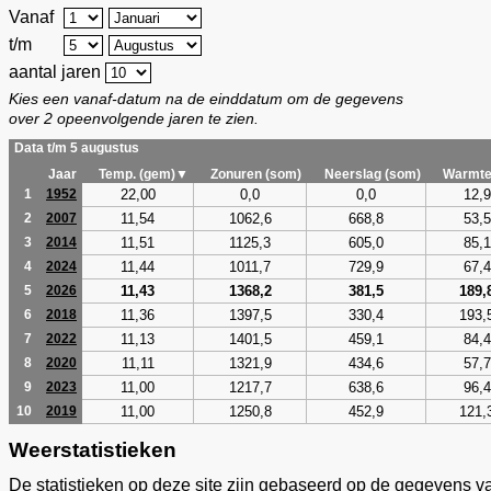
Vanaf
t/m
aantal jaren
Kies een vanaf-datum na de einddatum om de gegevens
over 2 opeenvolgende jaren te zien.
Data t/m 5 augustus
Jaar
Temp. (gem)▼
Zonuren (som)
Neerslag (som)
Warmte
22,00
0,0
0,0
12,9
1
1952
11,54
1062,6
668,8
53,5
2
2007
11,51
1125,3
605,0
85,1
3
2014
11,44
1011,7
729,9
67,4
4
2024
11,43
1368,2
381,5
189,
5
2026
11,36
1397,5
330,4
193,
6
2018
11,13
1401,5
459,1
84,4
7
2022
11,11
1321,9
434,6
57,7
8
2020
11,00
1217,7
638,6
96,4
9
2023
11,00
1250,8
452,9
121,
10
2019
Weerstatistieken
De statistieken op deze site zijn gebaseerd op de gegevens v