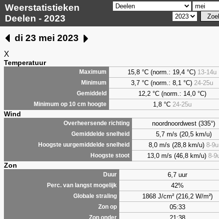
Weerstatistieken
Deelen - 2023
di 23 mei 2023
X
Temperatuur
15,8 °C (norm.: 19,4 °C)
13-14u
Maximum
3,7
°C (norm.: 8,1 °C)
24-25u
Minimum
12,2 °C (norm.: 14,0 °C)
Gemiddeld
1,8
°C
24-25u
Minimum op 10 cm hoogte
Wind
noordnoordwest (335°)
Overheersende richting
5,7 m/s (20,5 km/u)
Gemiddelde snelheid
8,0 m/s (28,8 km/u)
8-9u
Hoogste uurgemiddelde snelheid
13,0 m/s (46,8 km/u)
8-9
Hoogste stoot
Zon
6,7 uur
Duur
42%
Perc. van langst mogelijk
1868 J/cm² (216,2 W/m²)
Globale straling
05:33
Zon op
21:38
Zon onder