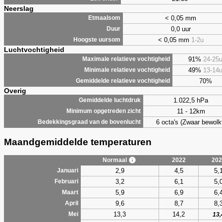
Neerslag
< 0,05 mm
Etmaalsom
0,0 uur
Duur
< 0,05 mm
1-2u
Hoogste uursom
Luchtvochtigheid
91%
24-25
Maximale relatieve vochtigheid
49%
13-14
Minimale relatieve vochtigheid
70%
Gemiddelde relatieve vochtigheid
Overig
1.022,5 hPa
Gemiddelde luchtdruk
11 - 12km
Minimum opgetreden zicht
6 octa's (Zwaar bewolk
Bedekkingsgraad van de bovenlucht
Maandgemiddelde temperaturen
Normaal
2022
202
2,9
4,5
5,
Januari
3,2
6,1
5,
Februari
5,9
6,9
6,
Maart
9,6
8,7
8,
April
13,3
14,2
Mei
13,