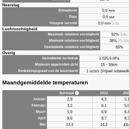
Neerslag
0,0 mm
Etmaalsom
0,0 uur
Duur
0,0 mm
1-2u
Hoogste uursom
Luchtvochtigheid
92%
3-4u
Maximale relatieve vochtigheid
38%
15-16
Minimale relatieve vochtigheid
65%
Gemiddelde relatieve vochtigheid
Overig
1.025,6 hPa
Gemiddelde luchtdruk
15 - 16km
Minimum opgetreden zicht
1 octa's (Vrijwel onbewolk
Bedekkingsgraad van de bovenlucht
Maandgemiddelde temperaturen
Normaal
2022
202
2,9
4,5
5,
Januari
3,2
6,1
5,
Februari
5,9
6,9
6,
Maart
9,6
8,7
8,
April
13,3
14,2
Mei
13,