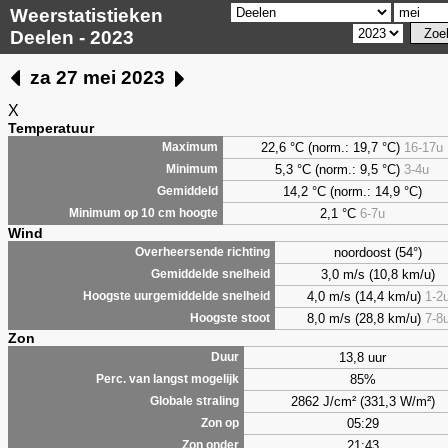
Weerstatistieken
Deelen - 2023
za 27 mei 2023
X
Temperatuur
22,6 °C (norm.: 19,7 °C)
16-17u
Maximum
5,3
°C (norm.: 9,5 °C)
3-4u
Minimum
14,2 °C (norm.: 14,9 °C)
Gemiddeld
2,1
°C
6-7u
Minimum op 10 cm hoogte
Wind
noordoost (54°)
Overheersende richting
3,0 m/s (10,8 km/u)
Gemiddelde snelheid
4,0 m/s (14,4 km/u)
1-2
Hoogste uurgemiddelde snelheid
8,0 m/s (28,8 km/u)
7-8
Hoogste stoot
Zon
13,8 uur
Duur
85%
Perc. van langst mogelijk
2862 J/cm² (331,3 W/m²)
Globale straling
05:29
Zon op
21:43
Zon onder