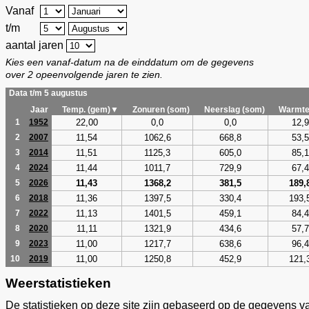
Vanaf
t/m
aantal jaren
Kies een vanaf-datum na de einddatum om de gegevens
over 2 opeenvolgende jaren te zien.
Data t/m 5 augustus
Jaar
Temp. (gem)▼
Zonuren (som)
Neerslag (som)
Warmte
22,00
0,0
0,0
12,9
1
1952
11,54
1062,6
668,8
53,5
2
2007
11,51
1125,3
605,0
85,1
3
2014
11,44
1011,7
729,9
67,4
4
2024
11,43
1368,2
381,5
189,
5
2026
11,36
1397,5
330,4
193,
6
2018
11,13
1401,5
459,1
84,4
7
2022
11,11
1321,9
434,6
57,7
8
2020
11,00
1217,7
638,6
96,4
9
2023
11,00
1250,8
452,9
121,
10
2019
Weerstatistieken
De statistieken op deze site zijn gebaseerd op de gegevens v