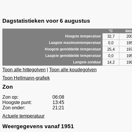
Dagstatistieken voor 6 augustus
°C
dat
32,7
20
Hoogste temperatuur
0,0
19
Laagste maximumtemperatuur
25,4
19
Hoogste gemiddelde temperatuur
0,0
19
Laagste gemiddelde temperatuur
14,2
19
Langste zonduur
Toon alle hittegolven
|
Toon alle koudegolven
Toon Hellmann-grafiek
Zon
Zon op:
06:08
Hoogste punt:
13:45
Zon onder:
21:21
Actuele temperatuur
Weergegevens vanaf 1951