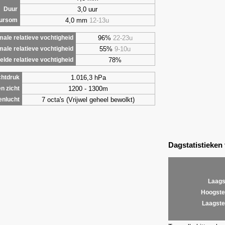
3,0 uur
Duur
4,0 mm
12-13u
uursom
96%
22-23u
ale relatieve vochtigheid
55%
9-10u
male relatieve vochtigheid
78%
lde relatieve vochtigheid
1.016,3 hPa
chtdruk
1200 - 1300m
n zicht
7 octa's (Vrijwel geheel bewolkt)
enlucht
Dagstatistieken
Laags
Hoogste
Laagste