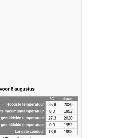
 voor 8 augustus
°C
datum
35,9
2020
Hoogste temperatuur
0,0
1952
te maximumtemperatuur
27,3
2020
 gemiddelde temperatuur
0,0
1952
 gemiddelde temperatuur
13,6
1998
Langste zonduur