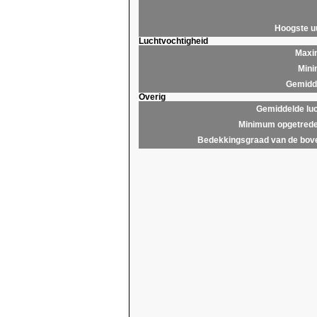
Hoogste 
Luchtvochtigheid
Maxim
Mini
Gemidde
Overig
Gemiddelde lu
Minimum opgetrede
Bedekkingsgraad van de bov