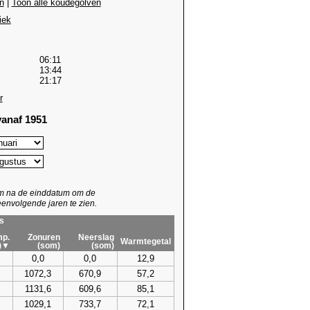
n
|
Toon alle koudegolven
iek
06:11
13:44
21:17
r
anaf 1951
um na de einddatum om de
envolgende jaren te zien.
s
p.
Zonuren
Neerslag
Warmtegetal
)▼
(som)
(som)
0,0
0,0
12,9
1072,3
670,9
57,2
1131,6
609,6
85,1
1029,1
733,7
72,1