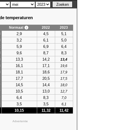
e temperaturen
Normaal
2022
2023
2,9
4,5
5,1
i
3,2
6,1
5,0
i
5,9
6,9
6,4
t
9,6
8,7
8,3
l
13,3
14,2
i
13,4
16,1
17,1
i
19,6
18,1
18,6
i
17,9
17,7
20,5
s
17,5
14,5
14,4
r
18,0
10,5
13,0
r
12,7
6,4
8,3
r
7,0
3,5
3,5
r
6,1
10,15
11,32
11,42
Advertentie