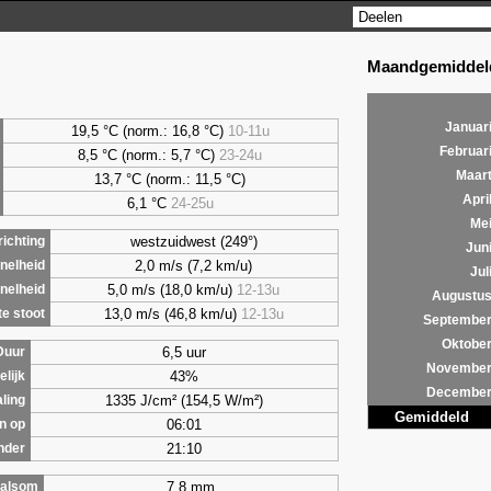
Maandgemiddeld
Januar
19,5 °C (norm.: 16,8 °C)
10-11u
Februar
8,5
°C (norm.: 5,7 °C)
23-24u
Maar
13,7 °C (norm.: 11,5 °C)
Apri
6,1
°C
24-25u
Me
westzuidwest (249°)
ichting
Jun
2,0 m/s (7,2 km/u)
nelheid
Jul
5,0 m/s (18,0 km/u)
12-13u
nelheid
Augustu
13,0 m/s (46,8 km/u)
12-13u
e stoot
Septembe
Oktobe
6,5 uur
Duur
Novembe
43%
lijk
Decembe
1335 J/cm² (154,5 W/m²)
aling
Gemiddeld
06:01
n op
21:10
nder
7,8 mm
alsom