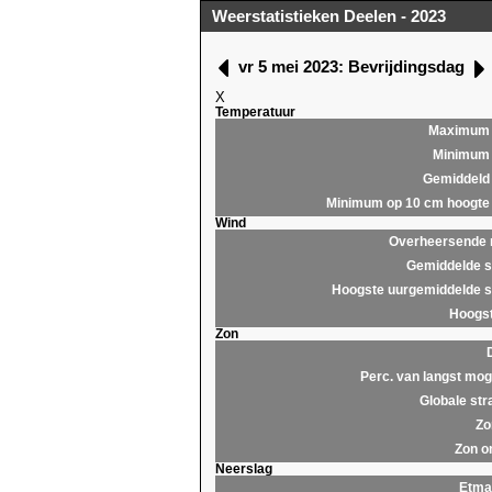
Weerstatistieken Deelen - 2023
vr 5 mei 2023: Bevrijdingsdag
X
Temperatuur
Maximum
Minimum
Gemiddeld
Minimum op 10 cm hoogte
Wind
Overheersende r
Gemiddelde s
Hoogste uurgemiddelde s
Hoogst
Zon
Perc. van langst moge
Globale str
Zo
Zon o
Neerslag
Etma