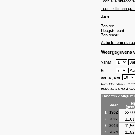
Toon alle hittegolve
Toon Hellmann-graf
Zon
Zon op:
Hoogste punt:
Zon onder:
Actuele temperatuu
Weergegevens v
Vanaf
t/m
aantal jaren
Kies een vanaf-dat
gegevens over 2 ope
Data t/m 7 augustu
Tem
Jaar
(gem
22,00
1
1952
11,61
2
2007
11,56
3
2014
11,52
4
2024