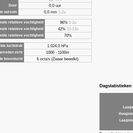
0,0 uur
Duur
0,0 mm
1-2u
te uursom
96%
1-2u
ale relatieve vochtigheid
42%
12-13u
male relatieve vochtigheid
70%
lde relatieve vochtigheid
1.024,0 hPa
lde luchtdruk
1000 - 1100m
etreden zicht
6 octa's (Zwaar bewolkt)
de bovenlucht
Dagstatistieken
Laags
Hoogste
Laagste