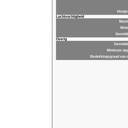
Hoogs
Luchtvochtigheid
Maxim
Mini
Gemidde
Overig
Gemidde
Minimum opg
Bedekkingsgraad van 