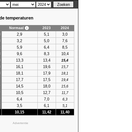
e temperaturen
Normaal
2023
2024
2,9
5,1
3,0
i
3,2
5,0
7,6
i
5,9
6,4
8,5
t
9,6
8,3
10,4
l
13,3
13,4
i
15,4
16,1
19,6
i
15,7
18,1
17,9
i
18,1
17,7
17,5
s
19,4
14,5
18,0
r
15,6
10,5
12,7
r
11,7
6,4
7,0
r
6,3
3,5
6,1
r
5,1
10,15
11,42
11,40
Advertentie