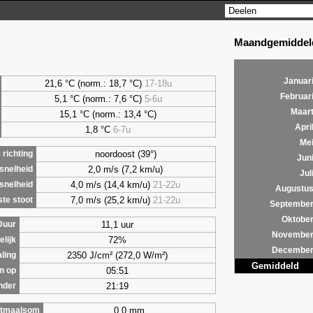
Maandgemiddeld
Januar
21,6 °C (norm.: 18,7 °C)
17-18u
Februar
5,1
°C (norm.: 7,6 °C)
5-6u
Maar
15,1 °C (norm.: 13,4 °C)
Apri
1,8
°C
6-7u
Me
noordoost (39°)
richting
Jun
2,0 m/s (7,2 km/u)
snelheid
Jul
4,0 m/s (14,4 km/u)
21-22u
snelheid
Augustu
7,0 m/s (25,2 km/u)
21-22u
te stoot
Septembe
Oktobe
11,1 uur
Duur
Novembe
72%
lijk
Decembe
2350 J/cm² (272,0 W/m²)
aling
Gemiddeld
05:51
n op
21:19
nder
0,0 mm
tmaalsom