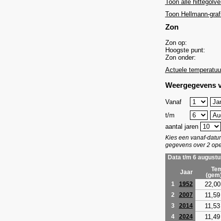
Toon alle hittegolve
Toon Hellmann-graf
Zon
Zon op:
Hoogste punt:
Zon onder:
Actuele temperatuu
Weergegevens v
Vanaf
t/m
aantal jaren
Kies een vanaf-dat
gegevens over 2 ope
Data t/m 6 augustu
Tem
Jaar
(gem
22,00
1
1952
11,59
2
2007
11,53
3
2014
11,49
4
2024