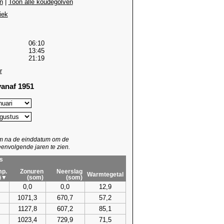
n
|
Toon alle koudegolven
iek
06:10
13:45
21:19
r
anaf 1951
um na de einddatum om de
envolgende jaren te zien.
s
p.
Zonuren
Neerslag
Warmtegetal
)▼
(som)
(som)
0,0
0,0
12,9
1071,3
670,7
57,2
1127,8
607,2
85,1
1023,4
729,9
71,5