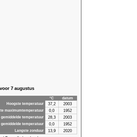
 voor 7 augustus
°C
datum
37,2
2003
Hoogste temperatuur
0,0
1952
te maximumtemperatuur
28,3
2003
 gemiddelde temperatuur
0,0
1952
 gemiddelde temperatuur
13,9
2020
Langste zonduur