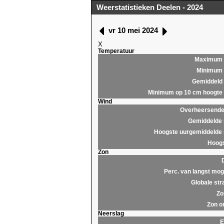
Weerstatistieken Deelen - 2024
vr 10 mei 2024
X
Temperatuur
Maximum
Minimum
Gemiddeld
Minimum op 10 cm hoogte
Wind
Overheersende 
Gemiddelde 
Hoogste uurgemiddelde 
Hoogs
Zon
Perc. van langst moge
Globale str
Zo
Zon o
Neerslag
E