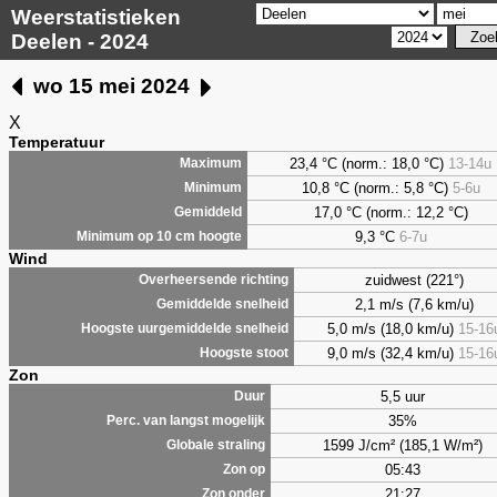
Weerstatistieken
Deelen - 2024
wo 15 mei 2024
X
Temperatuur
23,4 °C (norm.: 18,0 °C)
13-14u
Maximum
10,8 °C (norm.: 5,8 °C)
5-6u
Minimum
17,0 °C (norm.: 12,2 °C)
Gemiddeld
9,3
°C
6-7u
Minimum op 10 cm hoogte
Wind
zuidwest (221°)
Overheersende richting
2,1 m/s (7,6 km/u)
Gemiddelde snelheid
5,0 m/s (18,0 km/u)
15-16
Hoogste uurgemiddelde snelheid
9,0 m/s (32,4 km/u)
15-16
Hoogste stoot
Zon
5,5 uur
Duur
35%
Perc. van langst mogelijk
1599 J/cm² (185,1 W/m²)
Globale straling
05:43
Zon op
21:27
Zon onder