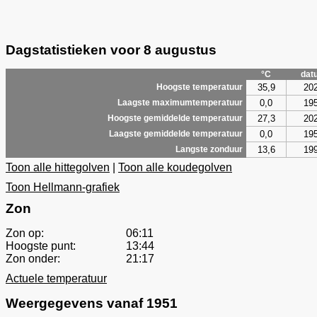
Dagstatistieken voor 8 augustus
°C
dat
35,9
20
Hoogste temperatuur
0,0
19
Laagste maximumtemperatuur
27,3
20
Hoogste gemiddelde temperatuur
0,0
19
Laagste gemiddelde temperatuur
13,6
19
Langste zonduur
Toon alle hittegolven
|
Toon alle koudegolven
Toon Hellmann-grafiek
Zon
Zon op:
06:11
Hoogste punt:
13:44
Zon onder:
21:17
Actuele temperatuur
Weergegevens vanaf 1951