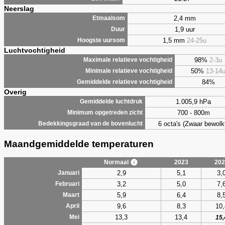
Neerslag
2,4 mm
Etmaalsom
1,9 uur
Duur
1,5 mm
24-25u
Hoogste uursom
Luchtvochtigheid
98%
2-3u
Maximale relatieve vochtigheid
50%
13-14
Minimale relatieve vochtigheid
84%
Gemiddelde relatieve vochtigheid
Overig
1.005,9 hPa
Gemiddelde luchtdruk
700 - 800m
Minimum opgetreden zicht
6 octa's (Zwaar bewolk
Bedekkingsgraad van de bovenlucht
Maandgemiddelde temperaturen
Normaal
2023
202
2,9
5,1
3,
Januari
3,2
5,0
7,
Februari
5,9
6,4
8,
Maart
9,6
8,3
10,
April
13,3
13,4
Mei
15,