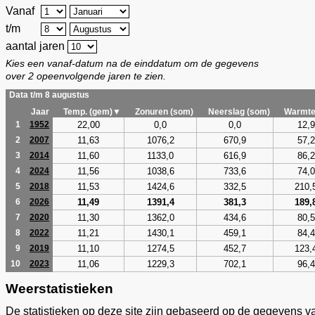
Vanaf
t/m
aantal jaren
Kies een vanaf-datum na de einddatum om de gegevens
over 2 opeenvolgende jaren te zien.
Data t/m 8 augustus
Jaar
Temp. (gem)▼
Zonuren (som)
Neerslag (som)
Warmte
22,00
0,0
0,0
12,9
1
1952
11,63
1076,2
670,9
57,2
2
2007
11,60
1133,0
616,9
86,2
3
2014
11,56
1038,6
733,6
74,0
4
2024
11,53
1424,6
332,5
210,
5
2018
11,49
1391,4
381,3
189,
6
2026
11,30
1362,0
434,6
80,5
7
2020
11,21
1430,1
459,1
84,4
8
2022
11,10
1274,5
452,7
123,
9
2019
11,06
1229,3
702,1
96,4
10
2023
Weerstatistieken
De statistieken op deze site zijn gebaseerd op de gegevens v