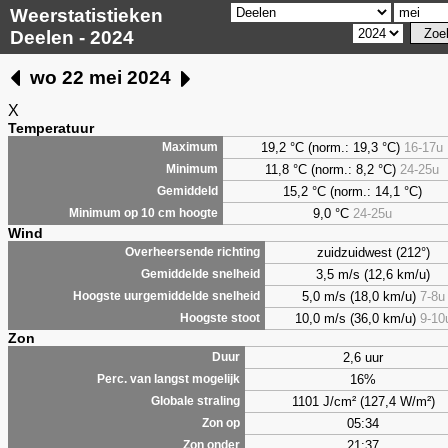
Weerstatistieken
Deelen - 2024
wo 22 mei 2024
X
Temperatuur
19,2 °C (norm.: 19,3 °C)
16-17u
Maximum
11,8 °C (norm.: 8,2 °C)
24-25u
Minimum
15,2 °C (norm.: 14,1 °C)
Gemiddeld
9,0
°C
24-25u
Minimum op 10 cm hoogte
Wind
zuidzuidwest (212°)
Overheersende richting
3,5 m/s (12,6 km/u)
Gemiddelde snelheid
5,0 m/s (18,0 km/u)
7-8u
Hoogste uurgemiddelde snelheid
10,0 m/s (36,0 km/u)
9-10
Hoogste stoot
Zon
2,6 uur
Duur
16%
Perc. van langst mogelijk
1101 J/cm² (127,4 W/m²)
Globale straling
05:34
Zon op
21:37
Zon onder