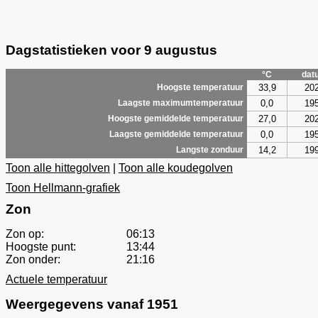
Dagstatistieken voor 9 augustus
°C
dat
33,9
20
Hoogste temperatuur
0,0
19
Laagste maximumtemperatuur
27,0
20
Hoogste gemiddelde temperatuur
0,0
19
Laagste gemiddelde temperatuur
14,2
19
Langste zonduur
Toon alle hittegolven
|
Toon alle koudegolven
Toon Hellmann-grafiek
Zon
Zon op:
06:13
Hoogste punt:
13:44
Zon onder:
21:16
Actuele temperatuur
Weergegevens vanaf 1951