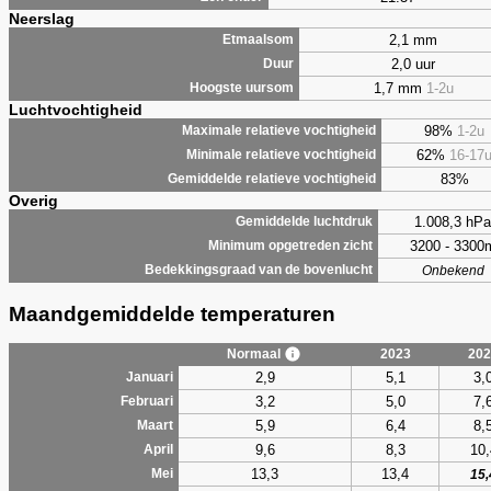
Neerslag
2,1 mm
Etmaalsom
2,0 uur
Duur
1,7 mm
1-2u
Hoogste uursom
Luchtvochtigheid
98%
1-2u
Maximale relatieve vochtigheid
62%
16-17
Minimale relatieve vochtigheid
83%
Gemiddelde relatieve vochtigheid
Overig
1.008,3 hPa
Gemiddelde luchtdruk
3200 - 3300
Minimum opgetreden zicht
Bedekkingsgraad van de bovenlucht
Onbekend
Maandgemiddelde temperaturen
Normaal
2023
202
2,9
5,1
3,
Januari
3,2
5,0
7,
Februari
5,9
6,4
8,
Maart
9,6
8,3
10,
April
13,3
13,4
Mei
15,