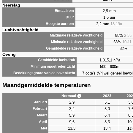
Neerslag
2,9 mm
Etmaalsom
1,6 uur
Duur
2,2 mm
18-19u
Hoogste uursom
Luchtvochtigheid
98%
2-3u
Maximale relatieve vochtigheid
58%
10-11
Minimale relatieve vochtigheid
82%
Gemiddelde relatieve vochtigheid
Overig
1.015,1 hPa
Gemiddelde luchtdruk
500 - 600m
Minimum opgetreden zicht
7 octa's (Vrijwel geheel bewol
Bedekkingsgraad van de bovenlucht
Maandgemiddelde temperaturen
Normaal
2023
202
2,9
5,1
3,
Januari
3,2
5,0
7,
Februari
5,9
6,4
8,
Maart
9,6
8,3
10,
April
13,3
13,4
Mei
15,