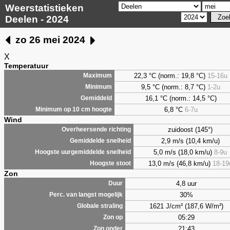
Weerstatistieken
Deelen - 2024
zo 26 mei 2024
X
Temperatuur
22,3 °C (norm.: 19,8 °C)
15-16u
Maximum
9,5
°C (norm.: 8,7 °C)
1-2u
Minimum
16,1 °C (norm.: 14,5 °C)
Gemiddeld
6,8
°C
6-7u
Minimum op 10 cm hoogte
Wind
zuidoost (145°)
Overheersende richting
2,9 m/s (10,4 km/u)
Gemiddelde snelheid
5,0 m/s (18,0 km/u)
8-9u
Hoogste uurgemiddelde snelheid
13,0 m/s (46,8 km/u)
18-19
Hoogste stoot
Zon
4,8 uur
Duur
30%
Perc. van langst mogelijk
1621 J/cm² (187,6 W/m²)
Globale straling
05:29
Zon op
21:43
Zon onder