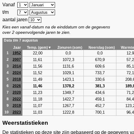
Vanaf
t/m
aantal jaren
Kies een vanaf-datum na de einddatum om de gegevens
over 2 opeenvolgende jaren te zien.
Data t/m 7 augustus
Jaar
Temp. (gem)▼
Zonuren (som)
Neerslag (som)
Warmte
22,00
0,0
0,0
12,9
1
1952
11,61
1072,3
670,9
57,2
2
2007
11,56
1131,6
609,6
85,1
3
2014
11,52
1029,1
733,7
72,1
4
2024
11,49
1423,1
330,6
208,
5
2018
11,46
1378,2
381,3
189,
6
2026
11,23
1349,7
434,6
71,2
7
2020
11,18
1422,7
459,1
84,4
8
2022
11,07
1267,7
452,7
123,
9
2019
11,03
1222,8
700,1
96,4
10
2023
Weerstatistieken
De statistieken op deze site zijn gebaseerd op de gegevens v