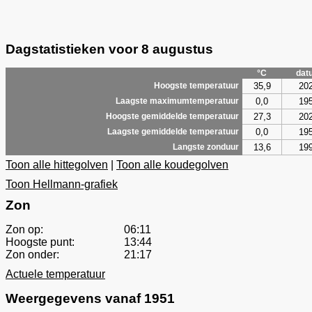
Dagstatistieken voor 8 augustus
°C
dat
35,9
20
Hoogste temperatuur
0,0
19
Laagste maximumtemperatuur
27,3
20
Hoogste gemiddelde temperatuur
0,0
19
Laagste gemiddelde temperatuur
13,6
19
Langste zonduur
Toon alle hittegolven
|
Toon alle koudegolven
Toon Hellmann-grafiek
Zon
Zon op:
06:11
Hoogste punt:
13:44
Zon onder:
21:17
Actuele temperatuur
Weergegevens vanaf 1951