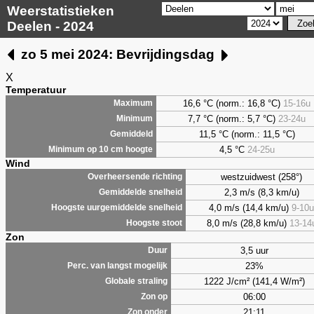
Weerstatistieken
Deelen - 2024
zo 5 mei 2024: Bevrijdingsdag
X
Temperatuur
16,6 °C (norm.: 16,8 °C)
15-16u
Maximum
7,7
°C (norm.: 5,7 °C)
23-24u
Minimum
11,5 °C (norm.: 11,5 °C)
Gemiddeld
4,5
°C
24-25u
Minimum op 10 cm hoogte
Wind
westzuidwest (258°)
Overheersende richting
2,3 m/s (8,3 km/u)
Gemiddelde snelheid
4,0 m/s (14,4 km/u)
9-10u
Hoogste uurgemiddelde snelheid
8,0 m/s (28,8 km/u)
13-14
Hoogste stoot
Zon
3,5 uur
Duur
23%
Perc. van langst mogelijk
1222 J/cm² (141,4 W/m²)
Globale straling
06:00
Zon op
21:11
Zon onder