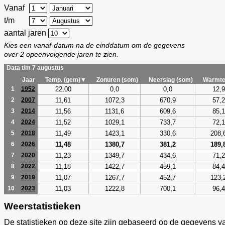
Vanaf
t/m
aantal jaren
Kies een vanaf-datum na de einddatum om de gegevens
over 2 opeenvolgende jaren te zien.
Data t/m 7 augustus
Jaar
Temp. (gem)▼
Zonuren (som)
Neerslag (som)
Warmte
22,00
0,0
0,0
12,9
1
1952
11,61
1072,3
670,9
57,2
2
2007
11,56
1131,6
609,6
85,1
3
2014
11,52
1029,1
733,7
72,1
4
2024
11,49
1423,1
330,6
208,
5
2018
11,48
1380,7
381,2
189,
6
2026
11,23
1349,7
434,6
71,2
7
2020
11,18
1422,7
459,1
84,4
8
2022
11,07
1267,7
452,7
123,
9
2019
11,03
1222,8
700,1
96,4
10
2023
Weerstatistieken
De statistieken op deze site zijn gebaseerd op de gegevens v