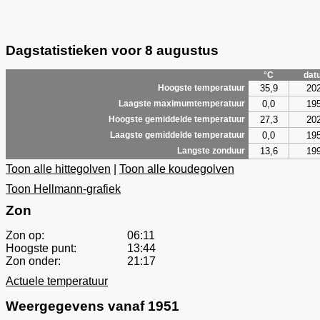
Dagstatistieken voor 8 augustus
°C
dat
35,9
20
Hoogste temperatuur
0,0
19
Laagste maximumtemperatuur
27,3
20
Hoogste gemiddelde temperatuur
0,0
19
Laagste gemiddelde temperatuur
13,6
19
Langste zonduur
Toon alle hittegolven
|
Toon alle koudegolven
Toon Hellmann-grafiek
Zon
Zon op:
06:11
Hoogste punt:
13:44
Zon onder:
21:17
Actuele temperatuur
Weergegevens vanaf 1951