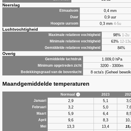
Neerslag
0,4 mm
Etmaalsom
0,9 uur
Duur
0,3 mm
4-5u
Hoogste uursom
Luchtvochtigheid
98%
1-2u
Maximale relatieve vochtigheid
63%
12-13
Minimale relatieve vochtigheid
84%
Gemiddelde relatieve vochtigheid
Overig
1.009,0 hPa
Gemiddelde luchtdruk
3200 - 3300m
Minimum opgetreden zicht
8 octa's (Geheel bewolk
Bedekkingsgraad van de bovenlucht
Maandgemiddelde temperaturen
Normaal
2023
202
2,9
5,1
3,
Januari
3,2
5,0
7,
Februari
5,9
6,4
8,
Maart
9,6
8,3
10,
April
13,3
13,4
Mei
15,