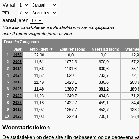
Vanaf
t/m
aantal jaren
Kies een vanaf-datum na de einddatum om de gegevens
over 2 opeenvolgende jaren te zien.
Data t/m 7 augustus
Jaar
Temp. (gem)▼
Zonuren (som)
Neerslag (som)
Warmte
22,00
0,0
0,0
12,9
1
1952
11,61
1072,3
670,9
57,2
2
2007
11,56
1131,6
609,6
85,1
3
2014
11,52
1029,1
733,7
72,1
4
2024
11,49
1423,1
330,6
208,
5
2018
11,48
1380,7
381,2
189,
6
2026
11,23
1349,7
434,6
71,2
7
2020
11,18
1422,7
459,1
84,4
8
2022
11,07
1267,7
452,7
123,
9
2019
11,03
1222,8
700,1
96,4
10
2023
Weerstatistieken
De statistieken op deze site zijn gebaseerd op de gegevens v