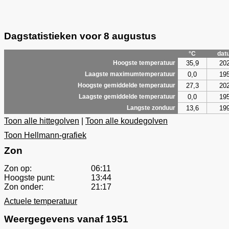
Dagstatistieken voor 8 augustus
°C
dat
35,9
20
Hoogste temperatuur
0,0
19
Laagste maximumtemperatuur
27,3
20
Hoogste gemiddelde temperatuur
0,0
19
Laagste gemiddelde temperatuur
13,6
19
Langste zonduur
Toon alle hittegolven
|
Toon alle koudegolven
Toon Hellmann-grafiek
Zon
Zon op:
06:11
Hoogste punt:
13:44
Zon onder:
21:17
Actuele temperatuur
Weergegevens vanaf 1951