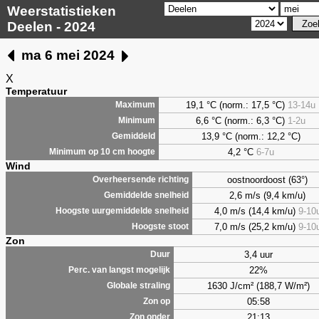
Weerstatistieken
Deelen - 2024
ma 6 mei 2024
X
Temperatuur
19,1 °C (norm.: 17,5 °C)
13-14u
Maximum
6,6
°C (norm.: 6,3 °C)
1-2u
Minimum
13,9 °C (norm.: 12,2 °C)
Gemiddeld
4,2
°C
6-7u
Minimum op 10 cm hoogte
Wind
oostnoordoost (63°)
Overheersende richting
2,6 m/s (9,4 km/u)
Gemiddelde snelheid
4,0 m/s (14,4 km/u)
9-10
Hoogste uurgemiddelde snelheid
7,0 m/s (25,2 km/u)
9-10
Hoogste stoot
Zon
3,4 uur
Duur
22%
Perc. van langst mogelijk
1630 J/cm² (188,7 W/m²)
Globale straling
05:58
Zon op
21:13
Zon onder