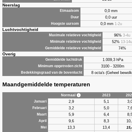
Neerslag
0,0 mm
Etmaalsom
0,0 uur
Duur
0,0 mm
1-2u
Hoogste uursom
Luchtvochtigheid
96%
3-4u
Maximale relatieve vochtigheid
52%
13-14
Minimale relatieve vochtigheid
74%
Gemiddelde relatieve vochtigheid
Overig
1.009,3 hPa
Gemiddelde luchtdruk
3100 - 3200m
Minimum opgetreden zicht
8 octa's (Geheel bewolk
Bedekkingsgraad van de bovenlucht
Maandgemiddelde temperaturen
Normaal
2023
202
2,9
5,1
3,
Januari
3,2
5,0
7,
Februari
5,9
6,4
8,
Maart
9,6
8,3
10,
April
13,3
13,4
Mei
15,