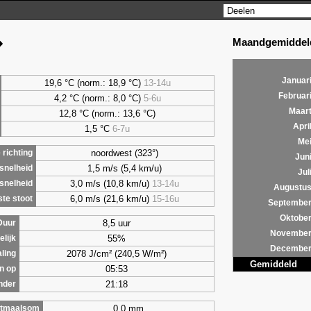
Maandgemiddeld
Januar
19,6 °C (norm.: 18,9 °C)
13-14u
Februar
4,2
°C (norm.: 8,0 °C)
5-6u
Maar
12,8 °C (norm.: 13,6 °C)
Apri
1,5
°C
6-7u
Me
noordwest (323°)
richting
Jun
1,5 m/s (5,4 km/u)
snelheid
Jul
3,0 m/s (10,8 km/u)
13-14u
snelheid
Augustu
6,0 m/s (21,6 km/u)
15-16u
te stoot
Septembe
Oktobe
8,5 uur
Duur
Novembe
55%
lijk
Decembe
2078 J/cm² (240,5 W/m²)
aling
Gemiddeld
05:53
n op
21:18
nder
0,0 mm
tmaalsom