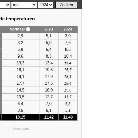
e temperaturen
Normaal
2023
2024
2,9
5,1
3,0
i
3,2
5,0
7,6
i
5,9
6,4
8,5
t
9,6
8,3
10,4
l
13,3
13,4
i
15,4
16,1
19,6
i
15,7
18,1
17,9
i
18,1
17,7
17,5
s
19,4
14,5
18,0
r
15,6
10,5
12,7
r
11,7
6,4
7,0
r
6,3
3,5
6,1
r
5,1
10,15
11,42
11,40
Advertentie