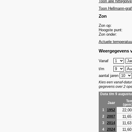
Toon alle hittegolve
Toon Hellmann-graf
Zon
Zon op:
Hoogste punt:
Zon onder:
Actuele temperatuu
Weergegevens v
Vanaf
t/m
aantal jaren
Kies een vanaf-dat
gegevens over 2 ope
Data t/m 9 augustu
Tem
Jaar
(gem
22,00
1
1952
11,65
2
2007
11,63
3
2014
11,60
4
2024