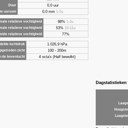
0,0 uur
Duur
0,0 mm
1-2u
te uursom
98%
1-2u
ale relatieve vochtigheid
53%
10-11u
male relatieve vochtigheid
77%
lde relatieve vochtigheid
1.026,9 hPa
elde luchtdruk
100 - 200m
getreden zicht
4 octa's (Half bewolkt)
 de bovenlucht
Dagstatistieken
Laags
Hoogste
Laagste