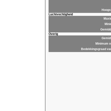
Hoogs
Luchtvochtigheid
Maxim
Mini
Gemidde
Overig
Gemidd
Minimum op
Bedekkingsgraad van