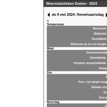
Weerstatistieken Deelen - 2024
do 9 mei 2024: Hemelvaartsdag
X
Temperatuur
Maximum
Minimum
Gemiddeld
Minimum op 10 cm hoogte
Wind
Overheersende 
Gemiddelde 
Hoogste uurgemiddelde 
Hoogs
Zon
Perc. van langst moge
Globale str
Zo
Zon o
Neerslag
E