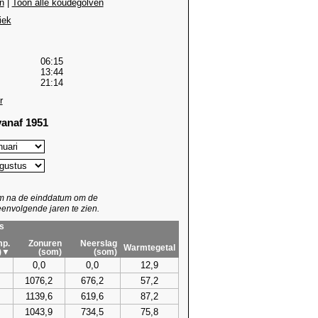
n
|
Toon alle koudegolven
iek
06:15
13:44
21:14
r
anaf 1951
um na de einddatum om de
envolgende jaren te zien.
s
p.
Zonuren
Neerslag
Warmtegetal
)▼
(som)
(som)
0,0
0,0
12,9
1076,2
676,2
57,2
1139,6
619,6
87,2
1043,9
734,5
75,8