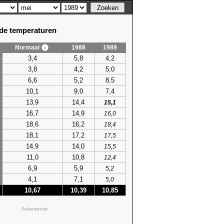
e temperaturen
Normaal
1988
1989
em. temperatuur
3,4
5,8
4,2
hoogste
3,8
4,2
5,0
79)
20,9 (2005)
6,6
5,2
8,5
79)
20,3 (1990)
10,1
9,0
7,4
67)
20,0 (1990)
79)
20,5 (2006)
13,9
14,4
15,1
57)
20,1 (1990)
16,7
14,9
16,0
57)
20,4 (1990)
18,6
16,2
18,4
57)
22,1 (1976)
18,1
17,2
17,5
57)
22,6 (1976)
14,9
14,0
15,5
84)
22,4 (1976)
11,0
10,8
12,4
53)
21,6 (2008)
6,9
5,9
5,2
10)
23,7 (1998)
4,1
7,1
5,0
10)
24,6 (1998)
10,67
10,39
10,85
87)
23,8 (1969)
6)
21,6 (1992)
Advertentie
6)
21,2 (1992)