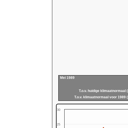
Mei 1989
T.o.v. huidige klimaatnormaal 
T.o.v. klimaatnormaal voor 1989 
30
25