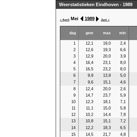
Weerstatistieken Eindhoven - 1989
Mei
1989
« April
Juni »
dag
gem
max
min
1
12,1
19,0
2,4
2
12,6
19,3
6,6
3
12,9
20,0
3,9
4
16,4
23,1
8,0
5
16,5
23,2
8,0
6
9,9
13,9
5,0
7
9,6
15,1
4,6
8
12,4
20,0
2,6
9
14,7
23,7
5,9
10
12,3
18,1
7,1
11
11,1
15,0
5,8
12
10,2
14,4
7,8
13
10,8
15,1
7,2
14
12,2
18,3
6,5
15
14,5
21,7
4,8