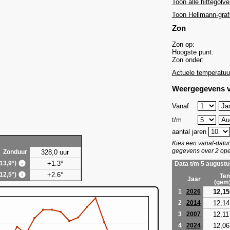
Toon alle hittegolve
Toon Hellmann-graf
Zon
Zon op:
Hoogste punt:
Zon onder:
Actuele temperatuu
Weergegevens v
Vanaf
t/m
aantal jaren
Kies een vanaf-dat
gegevens over 2 ope
328,0 uur
Zonduur
+1.3°
(13,9°)
Data t/m 5 augustu
+2.6°
(12,5°)
Tem
Jaar
(gem
12,15
1
2026
12,14
2
2014
12,11
3
2007
12,06
4
2024