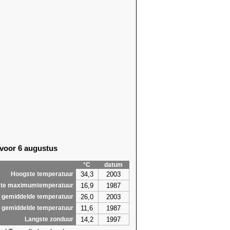
91)
21,5 (2017)
68)
23,9 (2017)
68)
21,8 (2022)
55)
19,9 (1989)
69)
21,2 (1981)
55)
21,4 (1989)
55)
20,2 (2012)
13)
22,0
(2026)
13)
22,5 (2012)
62)
22,5 (1953)
83)
23,3 (2018)
61)
24,3 (2017)
61)
23,1 (2018)
 voor 6 augustus
61)
24,0
(2026)
06)
21,8
(2026)
°C
datum
75)
20,9 (2003)
34,3
2003
Hoogste temperatuur
,2
24,6
16,9
1987
te maximumtemperatuur
26,0
2003
 gemiddelde temperatuur
11,6
1987
 gemiddelde temperatuur
14,2
1997
Langste zonduur