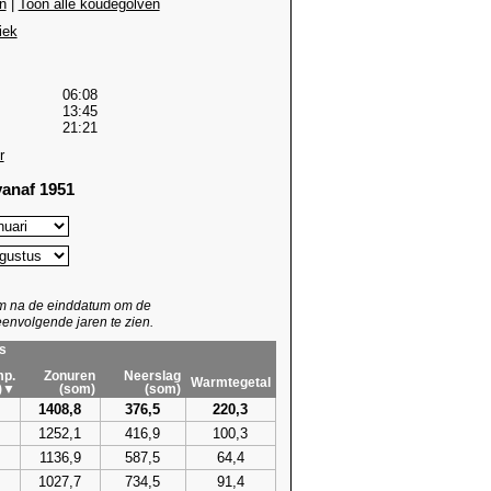
n
|
Toon alle koudegolven
iek
06:08
13:45
21:21
r
anaf 1951
um na de einddatum om de
envolgende jaren te zien.
s
p.
Zonuren
Neerslag
Warmtegetal
)▼
(som)
(som)
1408,8
376,5
220,3
1252,1
416,9
100,3
1136,9
587,5
64,4
1027,7
734,5
91,4