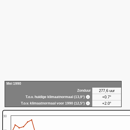
Mei 1990
277,6 uur
Zonduur
+0.7°
T.o.v. huidige klimaatnormaal (13,9°)
+2.0°
T.o.v. klimaatnormaal voor 1990 (12,5°)
30