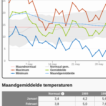
25
20
15
0
10
5
0
7 may
14 may
21 may
28 may
Maandnormaal
Normaal gem.
Maximum
Gemiddelde
Minimum
Maandgemiddelde
Maandgemiddelde temperaturen
Normaal
1989
199
3,4
4,2
5,
Januari
3,8
5,0
7,
Februari