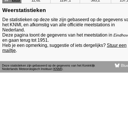
11,62
1297,1
365,2
137,
10
2019
Weerstatistieken
De statistieken op deze site zijn gebaseerd op de gegevens v
het KNMI, en afkomstig van alle officiële meetstations in
Nederland.
Deze pagina toont de gegevens van het meetstation in
Eindho
en gaan terug tot 1951.
Heb je een opmerking, suggestie of iets dergelijks?
Stuur een
mailtje
.
Blu
Deze statistieken zijn gebaseerd op de gegevens van het Koninklijk
Nederlands Meteorologisch Instituut (
KNMI
).