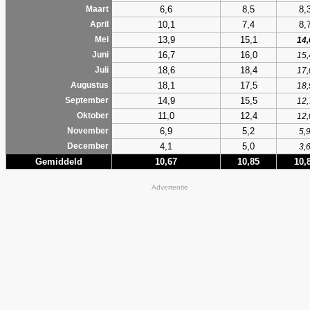
6,6
8,5
8,
Maart
10,1
7,4
8,
April
13,9
15,1
Mei
14,
16,7
16,0
Juni
15,
18,6
18,4
Juli
17,
18,1
17,5
Augustus
18,
14,9
15,5
September
12,
11,0
12,4
Oktober
12,
6,9
5,2
November
5,
4,1
5,0
December
3,
Gemiddeld
10,67
10,85
10,
Advertentie