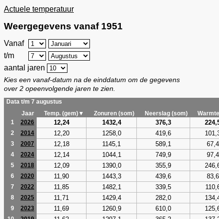
Actuele temperatuur
Weergegevens vanaf 1951
Vanaf
t/m
aantal jaren
Kies een vanaf-datum na de einddatum om de gegevens
over 2 opeenvolgende jaren te zien.
Data t/m 7 augustus
Jaar
Temp. (gem)▼
Zonuren (som)
Neerslag (som)
Warmte
12,24
1432,4
376,3
224,
1
2026
12,20
1258,0
419,6
101,
2
2014
12,18
1145,1
589,1
67,4
3
2007
12,14
1044,1
749,9
97,4
4
2024
12,09
1390,0
355,9
246,
5
2018
11,90
1443,3
439,6
83,6
6
2020
11,85
1482,1
339,5
110,
7
2022
11,71
1429,4
282,0
134,
8
2025
11,69
1260,9
610,0
125,
9
2023