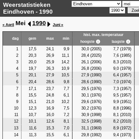
Weerstatistieken
Eindhoven - 1990
Mei
1990
« April
Juni »
hist. max. temperatuur
dag
gem
max
min
hoogste
laagste
1
17,5
24,1
9,9
30,0 (2005)
7,7 (1979)
2
20,3
26,9
11,1
28,4 (2025)
7,6 (1985)
3
20,0
25,9
14,2
26,1 (2006)
8,3 (2010)
4
19,7
26,3
10,9
26,8 (2006)
9,0 (1979)
5
20,1
27,9
10,5
27,9 (1990)
6,4 (1957)
6
20,4
28,6
9,8
28,6 (1990)
7,0 (1974)
7
17,1
23,7
7,7
29,5 (1976)
7,3 (1957)
8
15,5
24,8
6,1
30,1 (1976)
9,5 (1957)
9
15,1
21,0
10,2
29,6 (1976)
9,9 (1951)
10
12,3
16,9
7,5
30,2 (1976)
8,8 (1996)
11
10,7
16,0
7,2
30,9 (1998)
8,1 (2010)
12
10,1
12,6
8,1
32,5 (1998)
8,2 (2010)
13
11,6
15,3
7,0
31,1 (1969)
8,9 (1972)
14
11,3
15,5
6,1
29,8 (1992)
9,4 (1973)