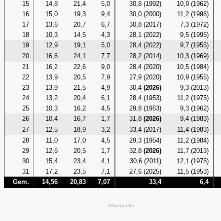
15
14,8
21,4
5,0
30,8 (1992)
10,9 (1962)
16
15,0
19,3
9,4
30,0 (2000)
11,2 (1996)
17
13,6
20,7
6,7
30,8 (2017)
7,3 (1972)
18
10,3
14,5
4,3
28,1 (2022)
9,5 (1995)
19
12,9
19,1
5,0
28,4 (2022)
9,7 (1955)
20
16,6
24,1
7,7
28,2 (2014)
10,3 (1969)
21
16,2
22,6
9,0
28,4 (2020)
10,5 (1984)
22
13,9
20,5
7,9
27,9 (2020)
10,9 (1955)
23
13,9
21,5
4,9
30,4
(2026)
9,3 (2013)
24
13,2
20,4
6,1
28,4 (1953)
11,2 (1975)
25
10,3
16,2
4,5
29,8 (1953)
9,3 (1962)
26
10,4
16,7
1,7
31,8
(2026)
9,4 (1983)
27
12,5
18,9
3,2
33,4 (2017)
11,4 (1983)
28
11,0
17,0
4,5
29,3 (1954)
11,2 (1984)
29
12,6
20,5
1,7
32,8
(2026)
11,7 (2013)
30
15,4
23,4
4,1
30,6 (2011)
12,1 (1975)
31
17,2
23,5
7,1
27,6 (2025)
11,5 (1953)
Gem.
14,56
20,83
7,07
33,4
6,4
Advertentie