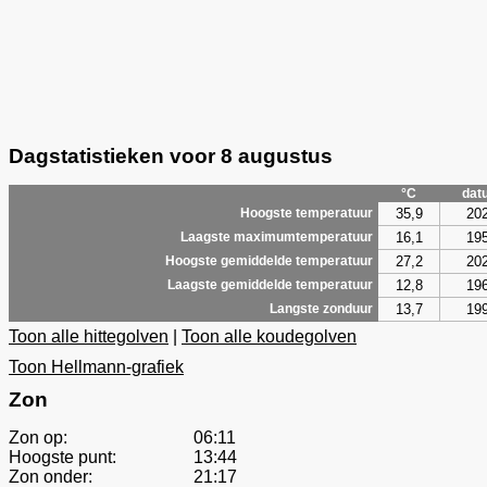
Dagstatistieken voor 8 augustus
°C
dat
35,9
20
Hoogste temperatuur
16,1
19
Laagste maximumtemperatuur
27,2
20
Hoogste gemiddelde temperatuur
12,8
19
Laagste gemiddelde temperatuur
13,7
19
Langste zonduur
Toon alle hittegolven
|
Toon alle koudegolven
Toon Hellmann-grafiek
Zon
Zon op:
06:11
Hoogste punt:
13:44
Zon onder:
21:17