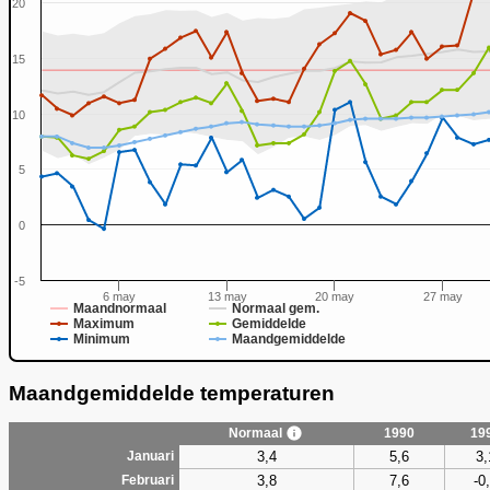
20
15
10
0
5
0
-5
6 may
13 may
20 may
27 may
Maandnormaal
Normaal gem.
Maximum
Gemiddelde
Minimum
Maandgemiddelde
Maandgemiddelde temperaturen
Normaal
1990
19
3,4
5,6
3,
Januari
3,8
7,6
-0
Februari