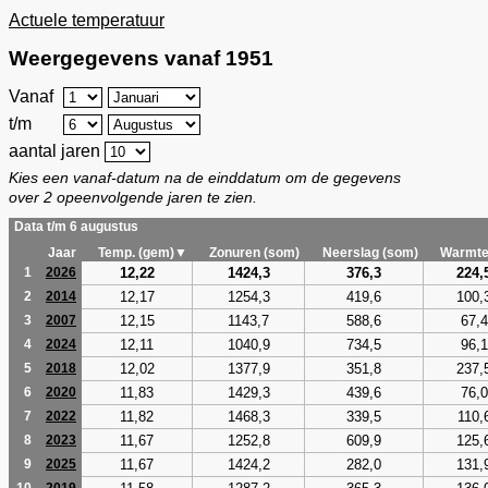
Actuele temperatuur
Weergegevens vanaf 1951
Vanaf
t/m
aantal jaren
Kies een vanaf-datum na de einddatum om de gegevens
over 2 opeenvolgende jaren te zien.
Data t/m 6 augustus
Jaar
Temp. (gem)▼
Zonuren (som)
Neerslag (som)
Warmte
12,22
1424,3
376,3
224,
1
2026
12,17
1254,3
419,6
100,
2
2014
12,15
1143,7
588,6
67,4
3
2007
12,11
1040,9
734,5
96,1
4
2024
12,02
1377,9
351,8
237,
5
2018
11,83
1429,3
439,6
76,0
6
2020
11,82
1468,3
339,5
110,
7
2022
11,67
1252,8
609,9
125,
8
2023
11,67
1424,2
282,0
131,
9
2025