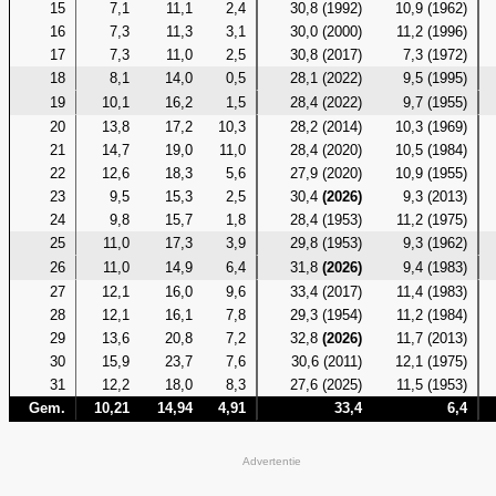
15
7,1
11,1
2,4
30,8 (1992)
10,9 (1962)
16
7,3
11,3
3,1
30,0 (2000)
11,2 (1996)
17
7,3
11,0
2,5
30,8 (2017)
7,3 (1972)
18
8,1
14,0
0,5
28,1 (2022)
9,5 (1995)
19
10,1
16,2
1,5
28,4 (2022)
9,7 (1955)
20
13,8
17,2
10,3
28,2 (2014)
10,3 (1969)
21
14,7
19,0
11,0
28,4 (2020)
10,5 (1984)
22
12,6
18,3
5,6
27,9 (2020)
10,9 (1955)
23
9,5
15,3
2,5
30,4
(2026)
9,3 (2013)
24
9,8
15,7
1,8
28,4 (1953)
11,2 (1975)
25
11,0
17,3
3,9
29,8 (1953)
9,3 (1962)
26
11,0
14,9
6,4
31,8
(2026)
9,4 (1983)
27
12,1
16,0
9,6
33,4 (2017)
11,4 (1983)
28
12,1
16,1
7,8
29,3 (1954)
11,2 (1984)
29
13,6
20,8
7,2
32,8
(2026)
11,7 (2013)
30
15,9
23,7
7,6
30,6 (2011)
12,1 (1975)
31
12,2
18,0
8,3
27,6 (2025)
11,5 (1953)
Gem.
10,21
14,94
4,91
33,4
6,4
Advertentie