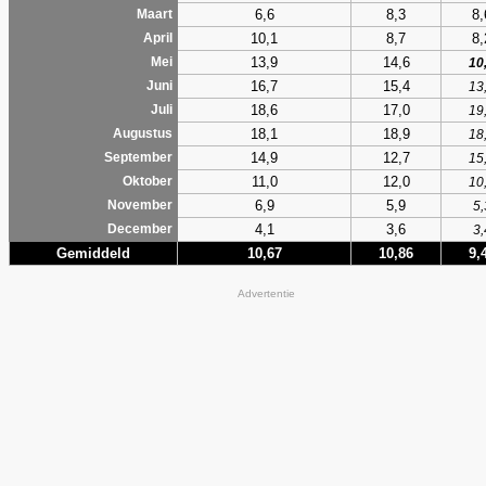
6,6
8,3
8,
Maart
10,1
8,7
8,
April
13,9
14,6
Mei
10
16,7
15,4
Juni
13
18,6
17,0
Juli
19
18,1
18,9
Augustus
18
14,9
12,7
September
15
11,0
12,0
Oktober
10
6,9
5,9
November
5,
4,1
3,6
December
3,
Gemiddeld
10,67
10,86
9,
Advertentie