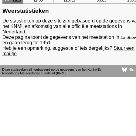
11,58
1287,2
365,3
136,
10
2019
Weerstatistieken
De statistieken op deze site zijn gebaseerd op de gegevens v
het KNMI, en afkomstig van alle officiële meetstations in
Nederland.
Deze pagina toont de gegevens van het meetstation in
Eindho
en gaan terug tot 1951.
Heb je een opmerking, suggestie of iets dergelijks?
Stuur een
mailtje
.
Blu
Deze statistieken zijn gebaseerd op de gegevens van het Koninklijk
Nederlands Meteorologisch Instituut (
KNMI
).