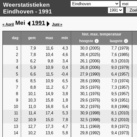
Weerstatistieken
Eindhoven - 1991
Mei
1991
« April
Juni »
hist. max. temperatuur
dag
gem
max
min
hoogste
laagste
1
7,9
11,6
4,3
30,0 (2005)
7,7 (1979)
2
7,8
10,4
4,6
28,4 (2025)
7,6 (1985)
3
6,2
9,8
3,4
26,1 (2006)
8,3 (2010)
4
5,9
10,9
0,4
26,8 (2006)
9,0 (1979)
5
6,6
11,5
-0,4
27,9 (1990)
6,4 (1957)
6
8,5
10,9
6,5
28,6 (1990)
7,0 (1974)
7
8,8
11,2
6,7
29,5 (1976)
7,3 (1957)
8
10,1
14,9
3,8
30,1 (1976)
9,5 (1957)
9
10,3
15,8
1,8
29,6 (1976)
9,9 (1951)
10
11,0
16,8
5,4
30,2 (1976)
8,8 (1996)
11
11,4
17,4
5,3
30,9 (1998)
8,1 (2010)
12
10,9
15,0
7,8
32,5 (1998)
8,2 (2010)
13
12,7
17,3
4,7
31,1 (1969)
8,9 (1972)
14
10,2
13,6
5,8
29,8 (1992)
9,4 (1973)