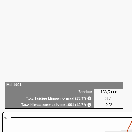
Mei 1991
158,5 uur
Zonduur
-3.7°
T.o.v. huidige klimaatnormaal (13,9°)
-2.5°
T.o.v. klimaatnormaal voor 1991 (12,7°)
25