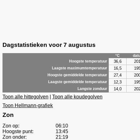
Dagstatistieken voor 7 augustus
°C
dat
36,6
20
Hoogste temperatuur
16,5
19
Laagste maximumtemperatuur
27,4
20
Hoogste gemiddelde temperatuur
12,3
19
Laagste gemiddelde temperatuur
14,0
20
Langste zonduur
Toon alle hittegolven
|
Toon alle koudegolven
Toon Hellmann-grafiek
Zon
Zon op:
06:10
Hoogste punt:
13:45
Zon onder:
21:19