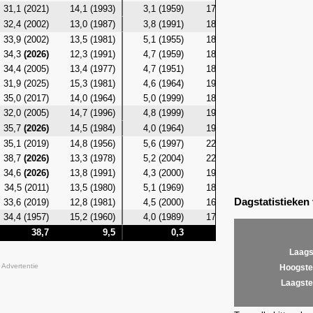
31,1 (2021)
14,1 (1993)
3,1 (1959)
17,3 (1986)
10,9 (19
32,4 (2002)
13,0 (1987)
3,8 (1991)
18,0 (2005)
9,8 (19
33,9 (2002)
13,5 (1981)
5,1 (1955)
18,6 (2021)
11,0 (19
34,3
(2026)
12,3 (1991)
4,7 (1959)
18,5 (2021)
10,7 (19
34,4 (2005)
13,4 (1977)
4,7 (1951)
18,7
(2026)
10,1 (19
31,9 (2025)
15,3 (1981)
4,6 (1964)
19,3
(2026)
10,1 (19
35,0 (2017)
14,0 (1964)
5,0 (1999)
18,9 (2017)
9,1 (19
32,0 (2005)
14,7 (1996)
4,8 (1999)
19,3 (2016)
11,4 (19
35,7
(2026)
14,5 (1984)
4,0 (1964)
19,7 (2019)
10,9 (19
35,1 (2019)
14,8 (1956)
5,6 (1997)
22,3
(2026)
11,1 (19
38,7
(2026)
13,3 (1978)
5,2 (2004)
22,3
(2026)
11,1 (19
34,6
(2026)
13,8 (1991)
4,3 (2000)
19,6
(2026)
11,3 (19
34,5 (2011)
13,5 (1980)
5,1 (1969)
18,6 (1976)
11,5 (19
Dagstatistieken
33,6 (2019)
12,8 (1981)
4,5 (2000)
16,8 (1987)
11,1 (19
34,4 (1957)
15,2 (1960)
4,0 (1989)
17,3 (1957)
11,4 (19
38,7
9,5
0,3
22,3
Laags
Advertentie
Hoogste
Laagste