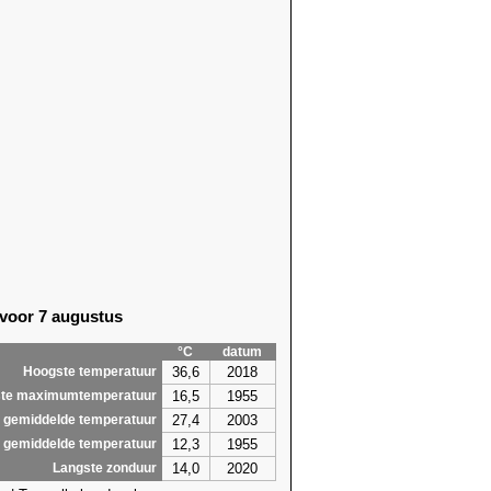
56)
23,6 (2021)
87)
25,6 (2021)
81)
25,0 (2021)
91)
26,6
(2026)
64)
26,2 (2005)
64)
24,5 (2025)
64)
25,5 (2017)
64)
24,7 (2005)
57)
27,8
(2026)
57)
28,5
(2026)
78)
30,3
(2026)
62)
27,8
(2026)
80)
26,2 (2011)
 voor 7 augustus
81)
25,6 (1957)
60)
26,9 (1957)
°C
datum
6,9
30,3
36,6
2018
Hoogste temperatuur
16,5
1955
te maximumtemperatuur
27,4
2003
 gemiddelde temperatuur
12,3
1955
 gemiddelde temperatuur
14,0
2020
Langste zonduur