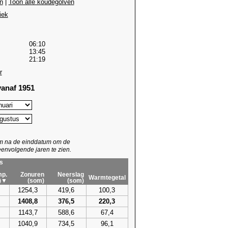
n
|
Toon alle koudegolven
iek
06:10
13:45
21:19
r
anaf 1951
um na de einddatum om de
envolgende jaren te zien.
s
p.
Zonuren
Neerslag
Warmtegetal
)▼
(som)
(som)
1254,3
419,6
100,3
1408,8
376,5
220,3
1143,7
588,6
67,4
1040,9
734,5
96,1