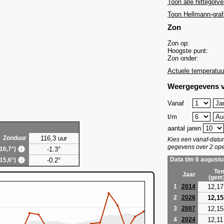
Toon alle hittegolve
Toon Hellmann-graf
Zon
Zon op:
Hoogste punt:
Zon onder:
Actuele temperatuu
Weergegevens v
Vanaf
t/m
aantal jaren
116,3 uur
Zonduur
Kies een vanaf-dat
gegevens over 2 ope
-1.3°
(16,7°)
-0.2°
Data t/m 6 augustu
(15,6°)
Tem
Jaar
(gem
12,17
1
2014
12,15
2
2026
12,15
3
2007
12,11
4
2024