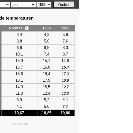
e temperaturen
Normaal
1989
1990
em. temperatuur
3,4
4,2
5,6
hoogste
3,8
5,0
7,6
75)
22,9 (2003)
6,6
8,5
8,3
53)
23,4 (2019)
10,1
7,4
8,7
75)
22,5 (1982)
13,9
15,1
14,6
91)
23,6 (2011)
16,7
16,0
20)
22,8 (2015)
15,4
86)
23,3 (1996)
18,6
18,4
17,0
05)
25,3 (1996)
18,1
17,5
18,9
85)
23,3 (2004)
14,9
15,5
12,7
95)
24,4 (1976)
11,0
12,4
12,0
74)
25,5 (2023)
6,9
5,2
5,9
55)
26,1 (2023)
4,1
5,0
3,6
98)
25,1 (2023)
10,67
10,85
10,86
55)
26,9 (2025)
85)
23,5 (2025)
Advertentie
56)
22,2 (1957)