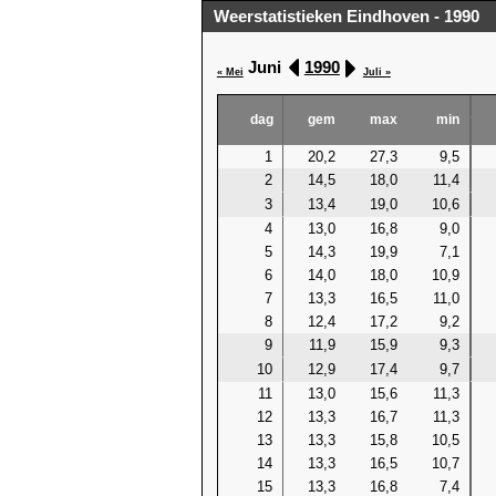
Weerstatistieken Eindhoven - 1990
Juni
1990
« Mei
Juli »
dag
gem
max
min
1
20,2
27,3
9,5
2
14,5
18,0
11,4
3
13,4
19,0
10,6
4
13,0
16,8
9,0
5
14,3
19,9
7,1
6
14,0
18,0
10,9
7
13,3
16,5
11,0
8
12,4
17,2
9,2
9
11,9
15,9
9,3
10
12,9
17,4
9,7
11
13,0
15,6
11,3
12
13,3
16,7
11,3
13
13,3
15,8
10,5
14
13,3
16,5
10,7
15
13,3
16,8
7,4