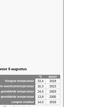
 voor 6 augustus
°C
datum
33,4
2018
Hoogste temperatuur
16,3
2023
te maximumtemperatuur
24,0
2003
 gemiddelde temperatuur
13,8
2005
 gemiddelde temperatuur
14,0
2018
Langste zonduur