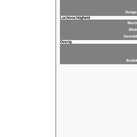
Hoogs
Luchtvochtigheid
Maxim
Mini
Gemidde
Overig
Bedek