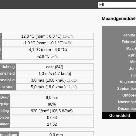
Maandgemiddeld
Januar
12,8 °C (norm.: 8,3 °C)
16-17u
m
Februar
-1,0 °C (norm.: -0,1 °C)
4-5u
m
Maar
4,1
°C (norm.: 4,0 °C)
d
Apri
-2,8 °C
6-7u
e
Me
oost (84°)
richting
Jun
1,3 m/s (4,7 km/u)
snelheid
Jul
3,0 m/s (10,8 km/u)
11-12u
snelheid
Augustu
5,0 m/s (18,0 km/u)
11-12u
te stoot
Septembe
Oktobe
9,0 uur
Duur
Novembe
90%
gelijk
Decembe
920 J/cm² (106,5 W/m²)
raling
Gemiddeld
07:53
on op
17:52
onder
0,0 mm
tmaalsom