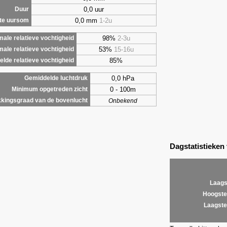
0,0 uur
Duur
0,0 mm
1-2u
te uursom
98%
2-3u
ale relatieve vochtigheid
53%
15-16u
male relatieve vochtigheid
85%
lde relatieve vochtigheid
0,0 hPa
Gemiddelde luchtdruk
0 - 100m
Minimum opgetreden zicht
kingsgraad van de bovenlucht
Onbekend
Dagstatistieken
Laags
Hoogste
Laagste