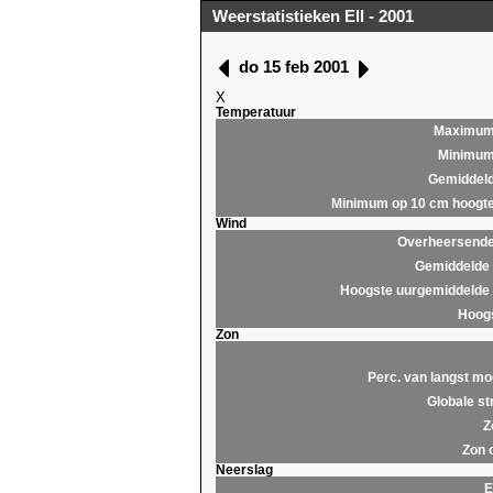
Weerstatistieken Ell - 2001
do 15 feb 2001
X
Temperatuur
Maximu
Minimu
Gemiddel
Minimum op 10 cm hoogt
Wind
Overheersende 
Gemiddelde 
Hoogste uurgemiddelde 
Hoogs
Zon
Perc. van langst mo
Globale st
Z
Zon 
Neerslag
E