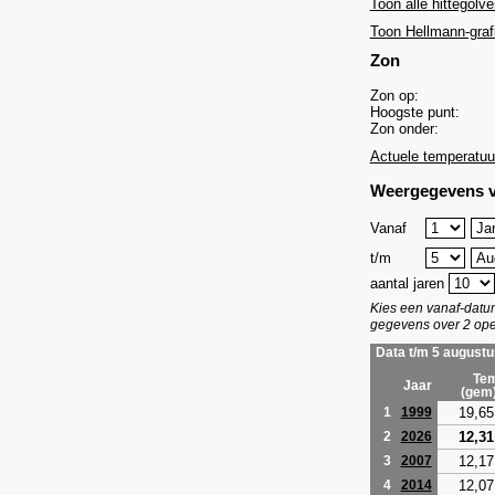
Toon alle hittegolve
Toon Hellmann-graf
Zon
Zon op:
Hoogste punt:
Zon onder:
Actuele temperatuu
Weergegevens v
Vanaf
t/m
aantal jaren
Kies een vanaf-dat
gegevens over 2 ope
Data t/m 5 augustu
Tem
Jaar
(gem
19,65
1
1999
12,31
2
2026
12,17
3
2007
12,07
4
2014