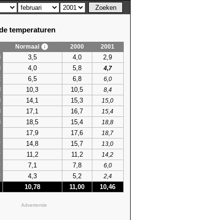
e temperaturen
Normaal
2000
2001
3,5
4,0
2,9
i
4,0
5,8
i
4,7
6,5
6,8
t
6,0
10,3
10,5
l
8,4
14,1
15,3
i
15,0
17,1
16,7
i
15,4
18,5
15,4
i
18,8
17,9
17,6
s
18,7
14,8
15,7
r
13,0
11,2
11,2
r
14,2
7,1
7,8
r
6,0
4,3
5,2
r
2,4
10,78
11,00
10,46
Advertentie