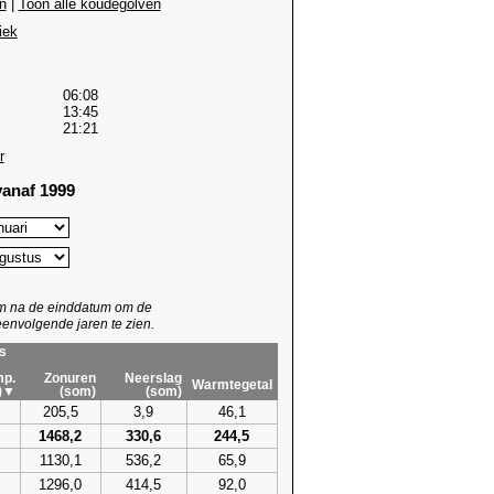
n
|
Toon alle koudegolven
iek
06:08
13:45
21:21
r
anaf 1999
um na de einddatum om de
envolgende jaren te zien.
s
p.
Zonuren
Neerslag
Warmtegetal
)▼
(som)
(som)
205,5
3,9
46,1
1468,2
330,6
244,5
1130,1
536,2
65,9
1296,0
414,5
92,0