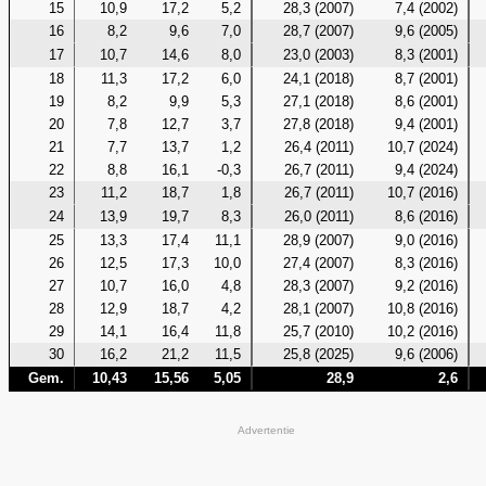
15
10,9
17,2
5,2
28,3 (2007)
7,4 (2002)
16
8,2
9,6
7,0
28,7 (2007)
9,6 (2005)
17
10,7
14,6
8,0
23,0 (2003)
8,3 (2001)
18
11,3
17,2
6,0
24,1 (2018)
8,7 (2001)
19
8,2
9,9
5,3
27,1 (2018)
8,6 (2001)
20
7,8
12,7
3,7
27,8 (2018)
9,4 (2001)
21
7,7
13,7
1,2
26,4 (2011)
10,7 (2024)
22
8,8
16,1
-0,3
26,7 (2011)
9,4 (2024)
23
11,2
18,7
1,8
26,7 (2011)
10,7 (2016)
24
13,9
19,7
8,3
26,0 (2011)
8,6 (2016)
25
13,3
17,4
11,1
28,9 (2007)
9,0 (2016)
26
12,5
17,3
10,0
27,4 (2007)
8,3 (2016)
27
10,7
16,0
4,8
28,3 (2007)
9,2 (2016)
28
12,9
18,7
4,2
28,1 (2007)
10,8 (2016)
29
14,1
16,4
11,8
25,7 (2010)
10,2 (2016)
30
16,2
21,2
11,5
25,8 (2025)
9,6 (2006)
Gem.
10,43
15,56
5,05
28,9
2,6
Advertentie