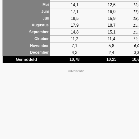
14,1
12,6
Mei
13,
17,1
16,0
Juni
17,
18,5
16,9
Juli
18,
17,9
18,7
Augustus
15,
14,8
15,1
September
15,
11,2
11,4
Oktober
13,
7,1
5,8
November
6,
4,3
2,4
December
3,
Gemiddeld
10,78
10,25
10,
Advertentie