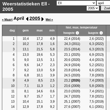
Weerstatistieken Ell -
2005
April
2005
« Maart
Mei »
hist. max. temperatuur
dag
gem
max
min
hoogste
laagste
1
10,4
17,2
4,9
22,4 (2014)
2,6 (2022)
2
10,2
17,8
1,6
24,3 (2011)
6,3 (2022)
3
13,1
21,5
5,8
23,5 (2014)
6,3 (2013)
4
13,0
19,6
5,3
23,1 (2025)
6,9 (2013)
5
9,0
13,5
3,1
20,6 (2020)
4,4 (2013)
6
9,6
14,7
2,3
24,9 (2024)
5,2 (2021)
7
9,2
13,0
5,9
23,8 (2014)
6,6 (2021)
8
6,8
10,1
3,9
24,5 (2020)
7,8 (2003)
9
4,9
8,5
2,5
23,2
(2026)
7,4 (2003)
10
7,1
11,3
1,2
23,6 (2009)
5,8 (2003)
11
8,1
14,6
0,6
23,0 (2020)
7,4 (2021)
12
9,7
15,7
1,7
24,7 (2020)
7,8 (2021)
13
10,4
15,1
3,9
25,1 (2007)
7,5 (2019)
14
12,9
17,8
9,2
27,6 (2007)
6,1 (2001)