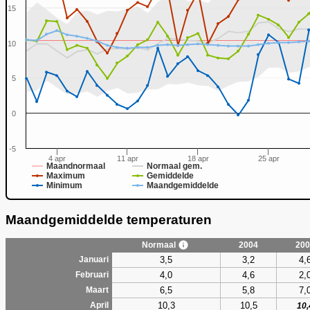
15
10
0
5
0
-5
4 apr
11 apr
18 apr
25 apr
Maandnormaal
Normaal gem.
Maximum
Gemiddelde
Minimum
Maandgemiddelde
Maandgemiddelde temperaturen
Normaal
2004
200
3,5
3,2
4,
Januari
4,0
4,6
2,
Februari
6,5
5,8
7,
Maart
10,3
10,5
April
10,