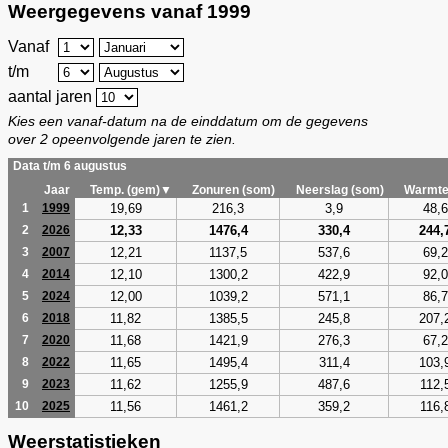
Weergegevens vanaf 1999
Vanaf
t/m
aantal jaren
Kies een vanaf-datum na de einddatum om de gegevens
over 2 opeenvolgende jaren te zien.
Data t/m 6 augustus
Jaar
Temp. (gem)▼
Zonuren (som)
Neerslag (som)
Warmte
19,69
216,3
3,9
48,6
1
1999
12,33
1476,4
330,4
244,
2
2026
12,21
1137,5
537,6
69,2
3
2007
12,10
1300,2
422,9
92,0
4
2014
12,00
1039,2
571,1
86,7
5
2024
11,82
1385,5
245,8
207,
6
2018
11,68
1421,9
276,3
67,2
7
2020
11,65
1495,4
311,4
103,
8
2022
11,62
1255,9
487,6
112,
9
2023
11,56
1461,2
359,2
116,
10
2025
Weerstatistieken