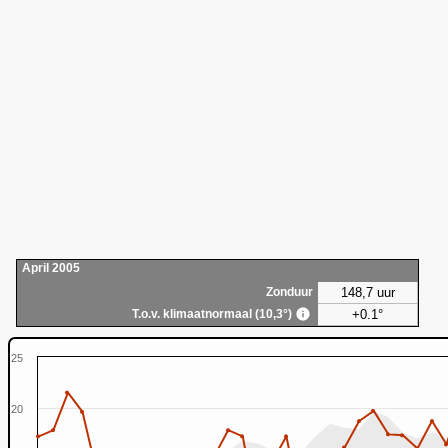
April 2005
148,7 uur
Zonduur
+0.1°
T.o.v. klimaatnormaal (10,3°)
25
20