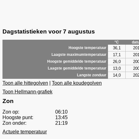
Dagstatistieken voor 7 augustus
°C
dat
36,1
20
Hoogste temperatuur
17,1
20
Laagste maximumtemperatuur
26,0
20
Hoogste gemiddelde temperatuur
13,0
20
Laagste gemiddelde temperatuur
14,0
20
Langste zonduur
Toon alle hittegolven
|
Toon alle koudegolven
Toon Hellmann-grafiek
Zon
Zon op:
06:10
Hoogste punt:
13:45
Zon onder:
21:19
Actuele temperatuur