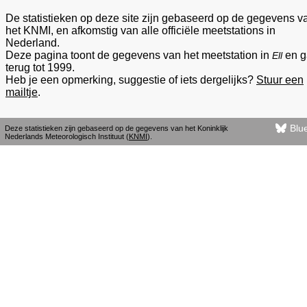
De statistieken op deze site zijn gebaseerd op de gegevens v
het KNMI, en afkomstig van alle officiële meetstations in
Nederland.
Deze pagina toont de gegevens van het meetstation in
en g
Ell
terug tot 1999.
Heb je een opmerking, suggestie of iets dergelijks?
Stuur een
mailtje
.
Blu
Deze statistieken zijn gebaseerd op de gegevens van het Koninklijk
Nederlands Meteorologisch Instituut (
KNMI
).