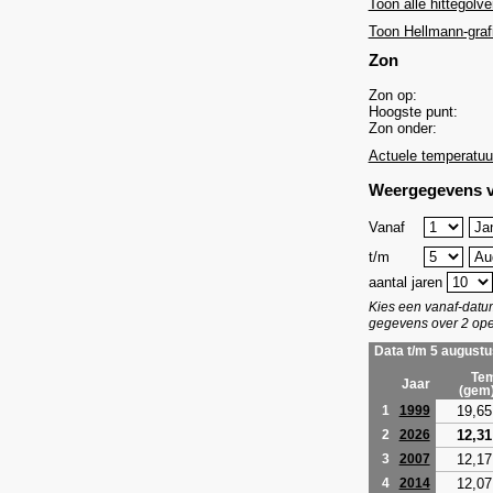
Toon alle hittegolve
Toon Hellmann-graf
Zon
Zon op:
Hoogste punt:
Zon onder:
Actuele temperatuu
Weergegevens v
Vanaf
t/m
aantal jaren
Kies een vanaf-dat
gegevens over 2 ope
Data t/m 5 augustu
Tem
Jaar
(gem
19,65
1
1999
12,31
2
2026
12,17
3
2007
12,07
4
2014