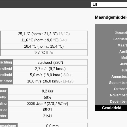
Maandgemiddeld
Januari
25,1 °C (norm.: 21,2 °C)
16-17u
Februari
11,6 °C (norm.: 9,0 °C)
3-4u
Maart
18,4 °C (norm.: 15,4 °C)
April
9,7
°C
6-7u
Mei
zuidwest (220°)
ichting
Juni
2,7 m/s (9,7 km/u)
nelheid
Juli
5,0 m/s (18,0 km/u)
8-9u
nelheid
Augustus
10,0 m/s (36,0 km/u)
11-12u
e stoot
September
Oktober
9,2 uur
Duur
November
58%
lijk
December
2339 J/cm² (270,7 W/m²)
aling
Gemiddeld
05:31
n op
21:41
nder
0,0 mm
tmaalsom