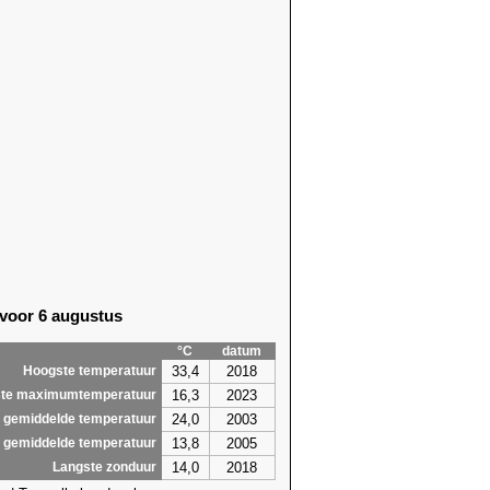
 voor 6 augustus
°C
datum
33,4
2018
Hoogste temperatuur
16,3
2023
te maximumtemperatuur
24,0
2003
 gemiddelde temperatuur
13,8
2005
 gemiddelde temperatuur
14,0
2018
Langste zonduur