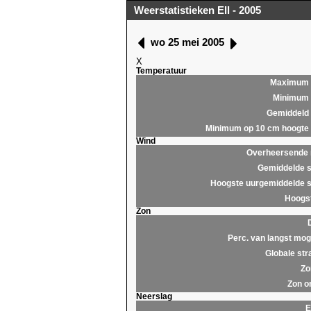
Weerstatistieken Ell - 2005
wo 25 mei 2005
X
Temperatuur
Maximum
Minimum
Gemiddeld
Minimum op 10 cm hoogte
Wind
Overheersende r
Gemiddelde s
Hoogste uurgemiddelde s
Hoogst
Zon
Perc. van langst moge
Globale str
Zo
Zon o
Neerslag
E