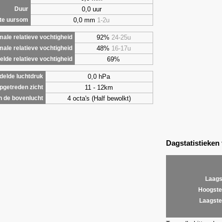
0,0 uur
Duur
0,0 mm
1-2u
te uursom
92%
24-25u
ale relatieve vochtigheid
48%
16-17u
male relatieve vochtigheid
69%
lde relatieve vochtigheid
0,0 hPa
elde luchtdruk
11 - 12km
getreden zicht
4 octa's (Half bewolkt)
 de bovenlucht
Dagstatistieken
Laags
Hoogste
Laagste