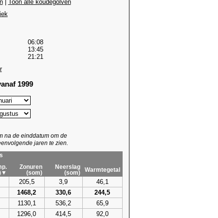
n
|
Toon alle koudegolven
iek
06:08
13:45
21:21
r
anaf 1999
um na de einddatum om de
envolgende jaren te zien.
s
p.
Zonuren
Neerslag
Warmtegetal
)▼
(som)
(som)
205,5
3,9
46,1
1468,2
330,6
244,5
1130,1
536,2
65,9
1296,0
414,5
92,0