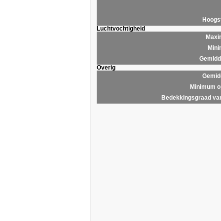
Hoogs
Luchtvochtigheid
Maxim
Mini
Gemidde
Overig
Gemidd
Minimum op
Bedekkingsgraad van