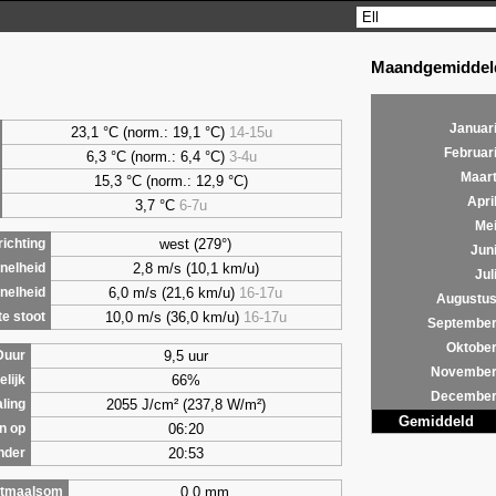
Maandgemiddeld
Januar
23,1 °C (norm.: 19,1 °C)
14-15u
Februar
6,3
°C (norm.: 6,4 °C)
3-4u
Maar
15,3 °C (norm.: 12,9 °C)
Apri
3,7
°C
6-7u
Me
west (279°)
ichting
Jun
2,8 m/s (10,1 km/u)
nelheid
Jul
6,0 m/s (21,6 km/u)
16-17u
nelheid
Augustu
10,0 m/s (36,0 km/u)
16-17u
e stoot
Septembe
Oktobe
9,5 uur
Duur
Novembe
66%
lijk
Decembe
2055 J/cm² (237,8 W/m²)
aling
Gemiddeld
06:20
n op
20:53
nder
0,0 mm
tmaalsom