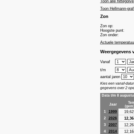
Toon alle hittegolve
Toon Hellmann-graf
Zon
Zon op:
Hoogste punt:
Zon onder:
Actuele temperatuu
Weergegevens v
Vanaf
t/m
aantal jaren
Kies een vanaf-dat
gegevens over 2 ope
Data t/m 8 augustu
Tem
Jaar
(gem
19,62
1
1999
12,36
2
2026
12,26
3
2007
12,16
4
2014