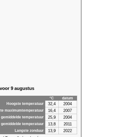
 voor 9 augustus
°C
datum
32,4
2004
Hoogste temperatuur
16,4
2007
te maximumtemperatuur
25,9
2004
 gemiddelde temperatuur
13,8
2011
 gemiddelde temperatuur
13,9
2022
Langste zonduur