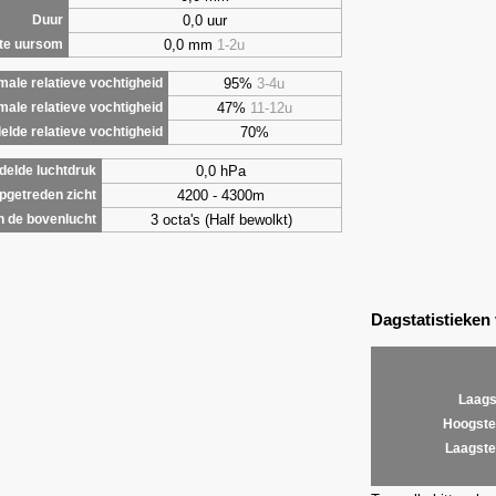
0,0 uur
Duur
0,0 mm
1-2u
te uursom
95%
3-4u
ale relatieve vochtigheid
47%
11-12u
male relatieve vochtigheid
70%
lde relatieve vochtigheid
0,0 hPa
elde luchtdruk
4200 - 4300m
getreden zicht
3 octa's (Half bewolkt)
 de bovenlucht
Dagstatistieken
Laags
Hoogste
Laagste