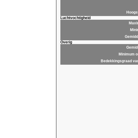
Hoogs
Luchtvochtigheid
Maxim
Mini
Gemidde
Overig
Gemidd
Minimum op
Bedekkingsgraad van