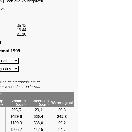
n
|
Toon alle koudegolven
iek
06:13
13:44
21:16
r
anaf 1999
um na de einddatum om de
envolgende jaren te zien.
s
p.
Zonuren
Neerslag
Warmtegetal
)▼
(som)
(som)
225,5
20,1
50,3
1489,8
330,4
245,2
1139,9
538,0
69,2
1306,2
442,5
94,7