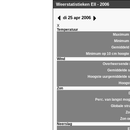
Weerstatistieken Ell - 2006
di 25 apr 2006
X
Temperatuur
Maximum
Minimum
Gemiddeld
Minimum op 10 cm hoogte
Wind
Overheersende r
Gemiddelde s
Hoogste uurgemiddelde s
Hoogst
Zon
Perc. van langst moge
Globale str
Zo
Zon o
Neerslag
E