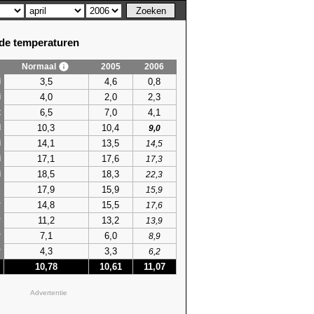
e temperaturen
Normaal
2005
2006
3,5
4,6
0,8
i
4,0
2,0
2,3
i
6,5
7,0
4,1
t
10,3
10,4
l
9,0
14,1
13,5
i
14,5
17,1
17,6
i
17,3
18,5
18,3
i
22,3
17,9
15,9
s
15,9
14,8
15,5
r
17,6
11,2
13,2
r
13,9
7,1
6,0
r
8,9
4,3
3,3
r
6,2
10,78
10,61
11,07
Advertentie