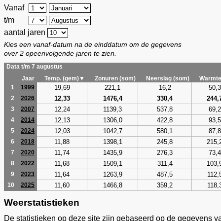
Vanaf
t/m
aantal jaren
Kies een vanaf-datum na de einddatum om de gegevens
over 2 opeenvolgende jaren te zien.
Data t/m 7 augustus
Jaar
Temp. (gem)▼
Zonuren (som)
Neerslag (som)
Warmte
19,69
221,1
16,2
50,3
1
1999
12,33
1476,4
330,4
244,
2
2026
12,24
1139,3
537,8
69,2
3
2007
12,13
1306,0
422,8
93,5
4
2014
12,03
1042,7
580,1
87,8
5
2024
11,88
1398,1
245,8
215,
6
2018
11,74
1435,9
276,3
73,4
7
2020
11,68
1509,1
311,4
103,
8
2022
11,64
1263,9
487,5
112,
9
2023
11,60
1466,8
359,2
118,
10
2025
Weerstatistieken
De statistieken op deze site zijn gebaseerd op de gegevens v