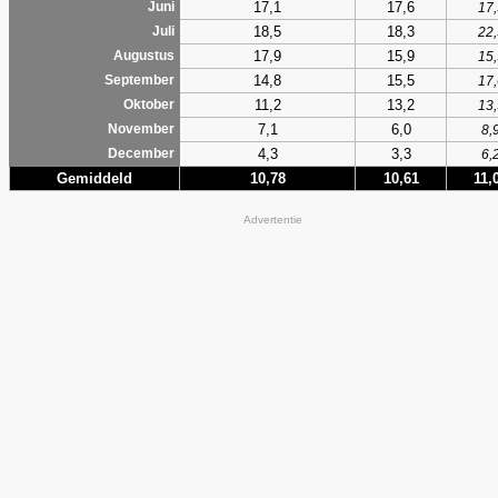
17,1
17,6
Juni
17,
18,5
18,3
Juli
22,
17,9
15,9
Augustus
15,
14,8
15,5
September
17,
11,2
13,2
Oktober
13,
7,1
6,0
November
8,
4,3
3,3
December
6,
Gemiddeld
10,78
10,61
11,
Advertentie