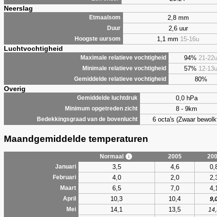
Neerslag
2,8 mm
Etmaalsom
2,6 uur
Duur
1,1 mm
15-16u
Hoogste uursom
Luchtvochtigheid
94%
21-22
Maximale relatieve vochtigheid
57%
12-13
Minimale relatieve vochtigheid
80%
Gemiddelde relatieve vochtigheid
Overig
0,0 hPa
Gemiddelde luchtdruk
8 - 9km
Minimum opgetreden zicht
6 octa's (Zwaar bewolk
Bedekkingsgraad van de bovenlucht
Maandgemiddelde temperaturen
Normaal
2005
20
3,5
4,6
0,
Januari
4,0
2,0
2,
Februari
6,5
7,0
4,
Maart
10,3
10,4
April
9,
14,1
13,5
Mei
14,