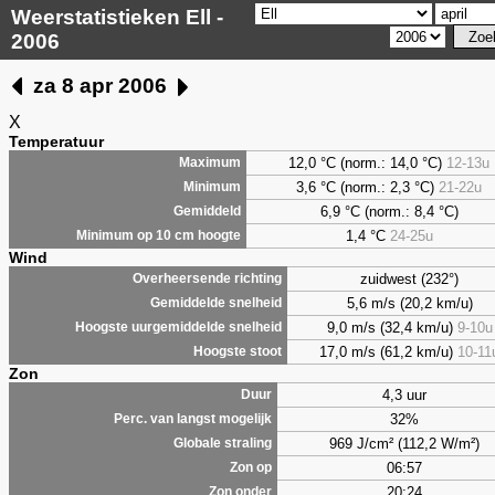
Weerstatistieken Ell -
2006
za 8 apr 2006
X
Temperatuur
12,0 °C (norm.: 14,0 °C)
12-13u
Maximum
3,6
°C (norm.: 2,3 °C)
21-22u
Minimum
6,9
°C (norm.: 8,4 °C)
Gemiddeld
1,4
°C
24-25u
Minimum op 10 cm hoogte
Wind
zuidwest (232°)
Overheersende richting
5,6 m/s (20,2 km/u)
Gemiddelde snelheid
9,0 m/s (32,4 km/u)
9-10u
Hoogste uurgemiddelde snelheid
17,0 m/s (61,2 km/u)
10-11
Hoogste stoot
Zon
4,3 uur
Duur
32%
Perc. van langst mogelijk
969 J/cm² (112,2 W/m²)
Globale straling
06:57
Zon op
20:24
Zon onder