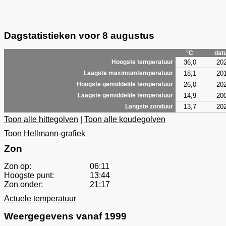
Dagstatistieken voor 8 augustus
°C
dat
36,0
20
Hoogste temperatuur
18,1
20
Laagste maximumtemperatuur
26,0
20
Hoogste gemiddelde temperatuur
14,9
20
Laagste gemiddelde temperatuur
13,7
20
Langste zonduur
Toon alle hittegolven
|
Toon alle koudegolven
Toon Hellmann-grafiek
Zon
Zon op:
06:11
Hoogste punt:
13:44
Zon onder:
21:17
Actuele temperatuur
Weergegevens vanaf 1999