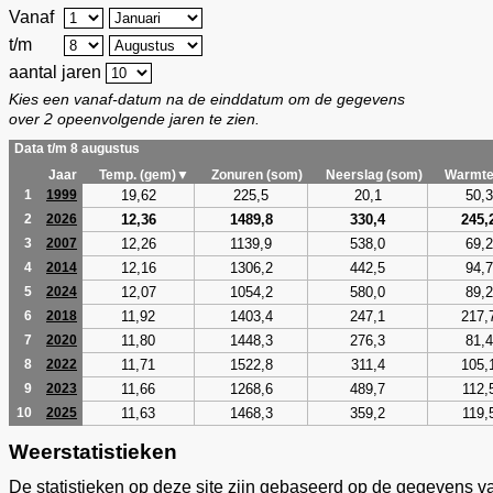
Vanaf
t/m
aantal jaren
Kies een vanaf-datum na de einddatum om de gegevens
over 2 opeenvolgende jaren te zien.
Data t/m 8 augustus
Jaar
Temp. (gem)▼
Zonuren (som)
Neerslag (som)
Warmte
19,62
225,5
20,1
50,3
1
1999
12,36
1489,8
330,4
245,
2
2026
12,26
1139,9
538,0
69,2
3
2007
12,16
1306,2
442,5
94,7
4
2014
12,07
1054,2
580,0
89,2
5
2024
11,92
1403,4
247,1
217,
6
2018
11,80
1448,3
276,3
81,4
7
2020
11,71
1522,8
311,4
105,
8
2022
11,66
1268,6
489,7
112,
9
2023
11,63
1468,3
359,2
119,
10
2025
Weerstatistieken
De statistieken op deze site zijn gebaseerd op de gegevens v