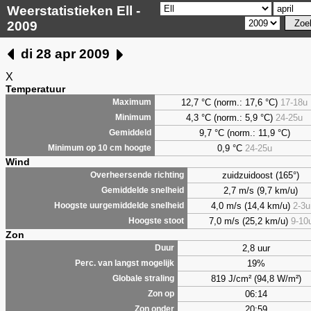
Weerstatistieken Ell -
2009
di 28 apr 2009
X
Temperatuur
12,7 °C (norm.: 17,6 °C)
17-18u
Maximum
4,3
°C (norm.: 5,9 °C)
24-25u
Minimum
9,7
°C (norm.: 11,9 °C)
Gemiddeld
0,9
°C
24-25u
Minimum op 10 cm hoogte
Wind
zuidzuidoost (165°)
Overheersende richting
2,7 m/s (9,7 km/u)
Gemiddelde snelheid
4,0 m/s (14,4 km/u)
2-3u
Hoogste uurgemiddelde snelheid
7,0 m/s (25,2 km/u)
9-10
Hoogste stoot
Zon
2,8 uur
Duur
19%
Perc. van langst mogelijk
819 J/cm² (94,8 W/m²)
Globale straling
06:14
Zon op
20:59
Zon onder