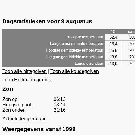
Dagstatistieken voor 9 augustus
°C
dat
32,4
20
Hoogste temperatuur
16,4
20
Laagste maximumtemperatuur
25,9
20
Hoogste gemiddelde temperatuur
13,8
20
Laagste gemiddelde temperatuur
13,9
20
Langste zonduur
Toon alle hittegolven
|
Toon alle koudegolven
Toon Hellmann-grafiek
Zon
Zon op:
06:13
Hoogste punt:
13:44
Zon onder:
21:16
Actuele temperatuur
Weergegevens vanaf 1999