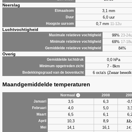
Neerslag
3,1 mm
Etmaalsom
6,0 uur
Duur
0,7 mm
11-12u
Hoogste uursom
Luchtvochtigheid
99%
23-24
Maximale relatieve vochtigheid
69%
17-18
Minimale relatieve vochtigheid
84%
Gemiddelde relatieve vochtigheid
Overig
0,0 hPa
Gemiddelde luchtdruk
7 - 8km
Minimum opgetreden zicht
6 octa's (Zwaar bewolk
Bedekkingsgraad van de bovenlucht
Maandgemiddelde temperaturen
Normaal
2008
200
3,5
6,3
-0,
Januari
4,0
5,0
3,
Februari
6,5
6,1
6,
Maart
10,3
8,9
April
12,
14,1
16,1
Mei
14,