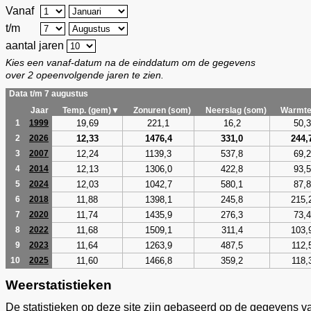
Vanaf
t/m
aantal jaren
Kies een vanaf-datum na de einddatum om de gegevens
over 2 opeenvolgende jaren te zien.
Data t/m 7 augustus
Jaar
Temp. (gem)▼
Zonuren (som)
Neerslag (som)
Warmte
19,69
221,1
16,2
50,3
1
1999
12,33
1476,4
331,0
244,
2
2026
12,24
1139,3
537,8
69,2
3
2007
12,13
1306,0
422,8
93,5
4
2014
12,03
1042,7
580,1
87,8
5
2024
11,88
1398,1
245,8
215,
6
2018
11,74
1435,9
276,3
73,4
7
2020
11,68
1509,1
311,4
103,
8
2022
11,64
1263,9
487,5
112,
9
2023
11,60
1466,8
359,2
118,
10
2025
Weerstatistieken
De statistieken op deze site zijn gebaseerd op de gegevens v