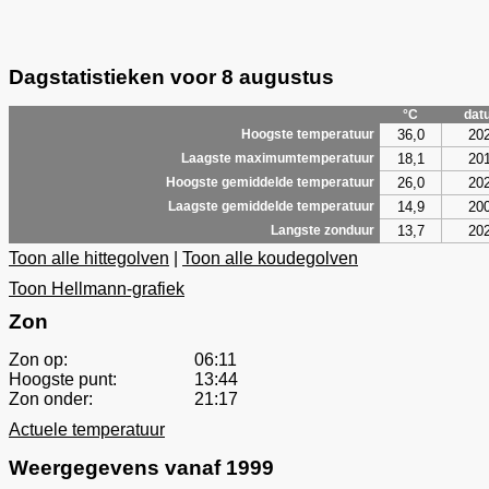
Dagstatistieken voor 8 augustus
°C
dat
36,0
20
Hoogste temperatuur
18,1
20
Laagste maximumtemperatuur
26,0
20
Hoogste gemiddelde temperatuur
14,9
20
Laagste gemiddelde temperatuur
13,7
20
Langste zonduur
Toon alle hittegolven
|
Toon alle koudegolven
Toon Hellmann-grafiek
Zon
Zon op:
06:11
Hoogste punt:
13:44
Zon onder:
21:17
Actuele temperatuur
Weergegevens vanaf 1999