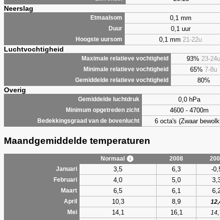
Neerslag
0,1 mm
Etmaalsom
0,1 uur
Duur
0,1 mm
21-22u
Hoogste uursom
Luchtvochtigheid
93%
23-24
Maximale relatieve vochtigheid
65%
7-8u
Minimale relatieve vochtigheid
80%
Gemiddelde relatieve vochtigheid
Overig
0,0 hPa
Gemiddelde luchtdruk
4600 - 4700m
Minimum opgetreden zicht
6 octa's (Zwaar bewolk
Bedekkingsgraad van de bovenlucht
Maandgemiddelde temperaturen
Normaal
2008
200
3,5
6,3
-0,
Januari
4,0
5,0
3,
Februari
6,5
6,1
6,
Maart
10,3
8,9
April
12,
14,1
16,1
Mei
14,