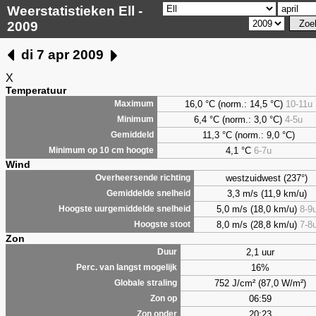
Weerstatistieken Ell -
2009
di 7 apr 2009
X
Temperatuur
16,0 °C (norm.: 14,5 °C)
10-11u
Maximum
6,4
°C (norm.: 3,0 °C)
4-5u
Minimum
11,3 °C (norm.: 9,0 °C)
Gemiddeld
4,1
°C
6-7u
Minimum op 10 cm hoogte
Wind
westzuidwest (237°)
Overheersende richting
3,3 m/s (11,9 km/u)
Gemiddelde snelheid
5,0 m/s (18,0 km/u)
8-9
Hoogste uurgemiddelde snelheid
8,0 m/s (28,8 km/u)
7-8
Hoogste stoot
Zon
2,1 uur
Duur
16%
Perc. van langst mogelijk
752 J/cm² (87,0 W/m²)
Globale straling
06:59
Zon op
20:23
Zon onder