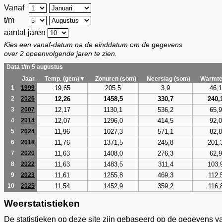
Vanaf
t/m
aantal jaren
Kies een vanaf-datum na de einddatum om de gegevens
over 2 opeenvolgende jaren te zien.
Data t/m 5 augustus
Jaar
Temp. (gem)▼
Zonuren (som)
Neerslag (som)
Warmte
19,65
205,5
3,9
46,1
1
1999
12,26
1458,5
330,7
240,
2
2026
12,17
1130,1
536,2
65,9
3
2007
12,07
1296,0
414,5
92,0
4
2014
11,96
1027,3
571,1
82,8
5
2024
11,76
1371,5
245,8
201,
6
2018
11,63
1408,0
276,3
62,9
7
2020
11,63
1483,5
311,4
103,
8
2022
11,61
1255,8
469,3
112,
9
2023
11,54
1452,9
359,2
116,
10
2025
Weerstatistieken
De statistieken op deze site zijn gebaseerd op de gegevens v