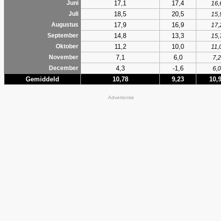
17,1
17,4
Juni
16,
18,5
20,5
Juli
15,
17,9
16,9
Augustus
17,
14,8
13,3
September
15,
11,2
10,0
Oktober
11,
7,1
6,0
November
7,2
4,3
-1,6
December
6,0
Gemiddeld
10,78
9,23
10,
Advertentie