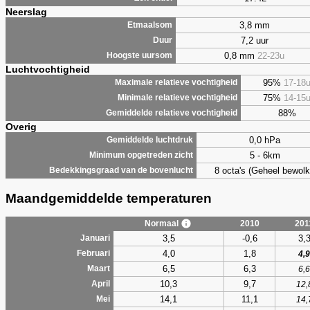
Neerslag
3,8 mm
Etmaalsom
7,2 uur
Duur
0,8 mm
22-23u
Hoogste uursom
Luchtvochtigheid
95%
17-18
Maximale relatieve vochtigheid
75%
14-15
Minimale relatieve vochtigheid
88%
Gemiddelde relatieve vochtigheid
Overig
0,0 hPa
Gemiddelde luchtdruk
5 - 6km
Minimum opgetreden zicht
8 octa's (Geheel bewolk
Bedekkingsgraad van de bovenlucht
Maandgemiddelde temperaturen
Normaal
2010
201
3,5
-0,6
3,
Januari
4,0
1,8
Februari
4,9
6,5
6,3
Maart
6,6
10,3
9,7
April
12,
14,1
11,1
Mei
14,