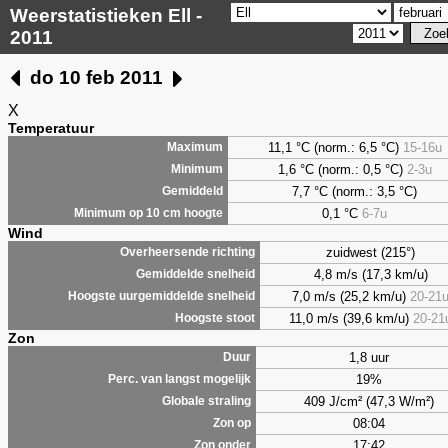
Weerstatistieken Ell -
2011
do 10 feb 2011
X
Temperatuur
11,1 °C (norm.: 6,5 °C)
15-16u
Maximum
1,6
°C (norm.: 0,5 °C)
2-3u
Minimum
7,7
°C (norm.: 3,5 °C)
Gemiddeld
0,1
°C
6-7u
Minimum op 10 cm hoogte
Wind
zuidwest (215°)
Overheersende richting
4,8 m/s (17,3 km/u)
Gemiddelde snelheid
7,0 m/s (25,2 km/u)
20-21
Hoogste uurgemiddelde snelheid
11,0 m/s (39,6 km/u)
20-21
Hoogste stoot
Zon
1,8 uur
Duur
19%
Perc. van langst mogelijk
409 J/cm² (47,3 W/m²)
Globale straling
08:04
Zon op
17:42
Zon onder