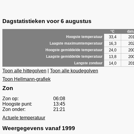
Dagstatistieken voor 6 augustus
°C
dat
33,4
20
Hoogste temperatuur
16,3
20
Laagste maximumtemperatuur
24,0
20
Hoogste gemiddelde temperatuur
13,8
20
Laagste gemiddelde temperatuur
14,0
20
Langste zonduur
Toon alle hittegolven
|
Toon alle koudegolven
Toon Hellmann-grafiek
Zon
Zon op:
06:08
Hoogste punt:
13:45
Zon onder:
21:21
Actuele temperatuur
Weergegevens vanaf 1999