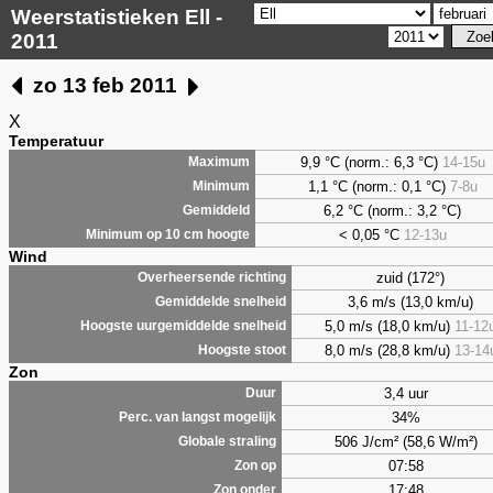
Weerstatistieken Ell -
2011
zo 13 feb 2011
X
Temperatuur
9,9
°C (norm.: 6,3 °C)
14-15u
Maximum
1,1
°C (norm.: 0,1 °C)
7-8u
Minimum
6,2
°C (norm.: 3,2 °C)
Gemiddeld
< 0,05 °C
12-13u
Minimum op 10 cm hoogte
Wind
zuid (172°)
Overheersende richting
3,6 m/s (13,0 km/u)
Gemiddelde snelheid
5,0 m/s (18,0 km/u)
11-12
Hoogste uurgemiddelde snelheid
8,0 m/s (28,8 km/u)
13-14
Hoogste stoot
Zon
3,4 uur
Duur
34%
Perc. van langst mogelijk
506 J/cm² (58,6 W/m²)
Globale straling
07:58
Zon op
17:48
Zon onder