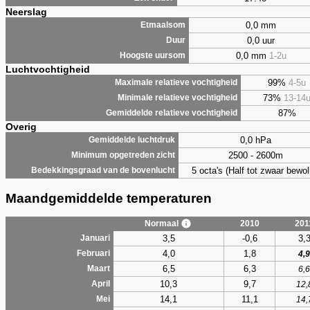
Neerslag
0,0 mm
Etmaalsom
0,0 uur
Duur
0,0 mm
1-2u
Hoogste uursom
Luchtvochtigheid
99%
4-5u
Maximale relatieve vochtigheid
73%
13-14
Minimale relatieve vochtigheid
87%
Gemiddelde relatieve vochtigheid
Overig
0,0 hPa
Gemiddelde luchtdruk
2500 - 2600m
Minimum opgetreden zicht
5 octa's (Half tot zwaar bewol
Bedekkingsgraad van de bovenlucht
Maandgemiddelde temperaturen
Normaal
2010
201
3,5
-0,6
3,
Januari
4,0
1,8
Februari
4,9
6,5
6,3
Maart
6,6
10,3
9,7
April
12,
14,1
11,1
Mei
14,