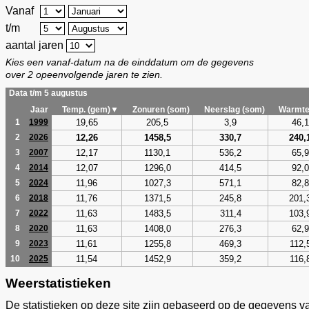
Vanaf
t/m
aantal jaren
Kies een vanaf-datum na de einddatum om de gegevens
over 2 opeenvolgende jaren te zien.
Data t/m 5 augustus
Jaar
Temp. (gem)▼
Zonuren (som)
Neerslag (som)
Warmte
19,65
205,5
3,9
46,1
1
1999
12,26
1458,5
330,7
240,
2
2026
12,17
1130,1
536,2
65,9
3
2007
12,07
1296,0
414,5
92,0
4
2014
11,96
1027,3
571,1
82,8
5
2024
11,76
1371,5
245,8
201,
6
2018
11,63
1483,5
311,4
103,
7
2022
11,63
1408,0
276,3
62,9
8
2020
11,61
1255,8
469,3
112,
9
2023
11,54
1452,9
359,2
116,
10
2025
Weerstatistieken
De statistieken op deze site zijn gebaseerd op de gegevens v