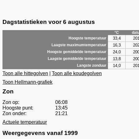
Dagstatistieken voor 6 augustus
°C
dat
33,4
20
Hoogste temperatuur
16,3
20
Laagste maximumtemperatuur
24,0
20
Hoogste gemiddelde temperatuur
13,8
20
Laagste gemiddelde temperatuur
14,0
20
Langste zonduur
Toon alle hittegolven
|
Toon alle koudegolven
Toon Hellmann-grafiek
Zon
Zon op:
06:08
Hoogste punt:
13:45
Zon onder:
21:21
Actuele temperatuur
Weergegevens vanaf 1999