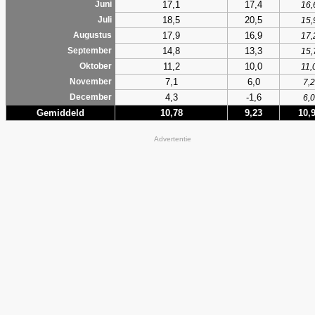
17,1
17,4
Juni
16,
18,5
20,5
Juli
15,
17,9
16,9
Augustus
17,
14,8
13,3
September
15,
11,2
10,0
Oktober
11,
7,1
6,0
November
7,2
4,3
-1,6
December
6,0
Gemiddeld
10,78
9,23
10,
Advertentie