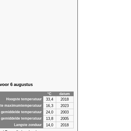
 voor 6 augustus
°C
datum
33,4
2018
Hoogste temperatuur
16,3
2023
te maximumtemperatuur
24,0
2003
 gemiddelde temperatuur
13,8
2005
 gemiddelde temperatuur
14,0
2018
Langste zonduur