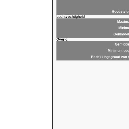
Hoogste 
Luchtvochtigheid
Maxima
Minima
Gemiddeld
Overig
Gemidde
Minimum opg
Bedekkingsgraad van 