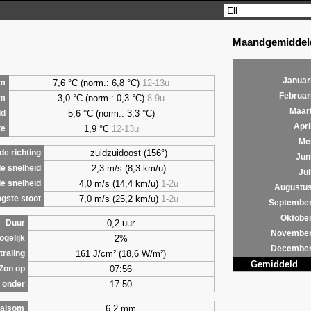
Maandgemiddeld
Januar
7,6 °C (norm.: 6,8 °C)
12-13u
m
Februar
3,0 °C (norm.: 0,3 °C)
8-9u
um
Maar
5,6 °C (norm.: 3,3 °C)
ld
Apri
1,9 °C
12-13u
te
Me
zuidzuidoost (156°)
e richting
Jun
2,3 m/s (8,3 km/u)
e snelheid
Jul
4,0 m/s (14,4 km/u)
1-2u
e snelheid
Augustu
7,0 m/s (25,2 km/u)
1-2u
gste stoot
Septembe
Oktobe
0,2 uur
Duur
Novembe
2%
ogelijk
Decembe
161 J/cm² (18,6 W/m²)
traling
Gemiddeld
07:56
Zon op
17:50
 onder
6,2 mm
alsom