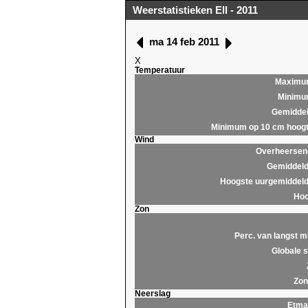
Weerstatistieken Ell - 2011
ma 14 feb 2011
X
Temperatuur
Maximu
Minim
Gemidde
Minimum op 10 cm hoog
Wind
Overheersend
Gemiddeld
Hoogste uurgemiddeld
Hoo
Zon
Perc. van langst m
Globale s
Zon
Neerslag
Etma