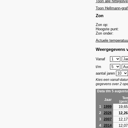
Toon alle hittegolve
Toon Hellmann-graf
Zon
Zon op:
Hoogste punt:
Zon onder:
Actuele temperatuu
Weergegevens v
Vanaf
t/m
aantal jaren
Kies een vanaf-dat
gegevens over 2 ope
Data t/m 5 augustu
Tem
Jaar
(gem
19,65
1
1999
12,26
2
2026
12,17
3
2007
12,07
4
2014