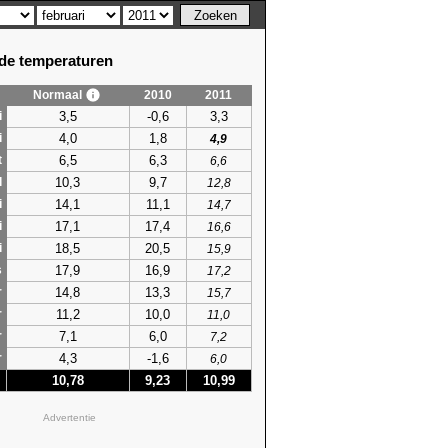
e temperaturen
Normaal
2010
2011
3,5
-0,6
3,3
i
4,0
1,8
i
4,9
6,5
6,3
t
6,6
10,3
9,7
l
12,8
14,1
11,1
i
14,7
17,1
17,4
i
16,6
18,5
20,5
i
15,9
17,9
16,9
s
17,2
14,8
13,3
r
15,7
11,2
10,0
r
11,0
7,1
6,0
r
7,2
4,3
-1,6
r
6,0
10,78
9,23
10,99
Advertentie