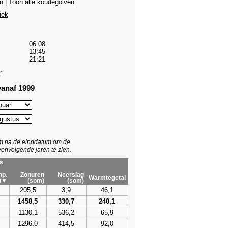
n
|
Toon alle koudegolven
iek
06:08
13:45
21:21
r
anaf 1999
um na de einddatum om de
envolgende jaren te zien.
s
p.
Zonuren
Neerslag
Warmtegetal
)▼
(som)
(som)
205,5
3,9
46,1
1458,5
330,7
240,1
1130,1
536,2
65,9
1296,0
414,5
92,0