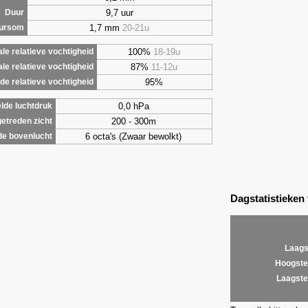
9,7 uur
Duur
1,7 mm
20-21u
uursom
100%
18-19u
le relatieve vochtigheid
87%
11-12u
le relatieve vochtigheid
95%
e relatieve vochtigheid
0,0 hPa
lde luchtdruk
200 - 300m
etreden zicht
6 octa's (Zwaar bewolkt)
de bovenlucht
Dagstatistieken
Laags
Hoogste
Laagste