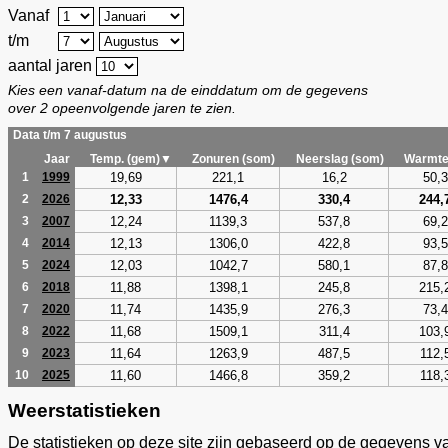
Vanaf
t/m
aantal jaren
Kies een vanaf-datum na de einddatum om de gegevens
over 2 opeenvolgende jaren te zien.
Data t/m 7 augustus
Jaar
Temp. (gem)▼
Zonuren (som)
Neerslag (som)
Warmte
19,69
221,1
16,2
50,3
1
1999
12,33
1476,4
330,4
244,
2
2026
12,24
1139,3
537,8
69,2
3
2007
12,13
1306,0
422,8
93,5
4
2014
12,03
1042,7
580,1
87,8
5
2024
11,88
1398,1
245,8
215,
6
2018
11,74
1435,9
276,3
73,4
7
2020
11,68
1509,1
311,4
103,
8
2022
11,64
1263,9
487,5
112,
9
2023
11,60
1466,8
359,2
118,
10
2025
Weerstatistieken
De statistieken op deze site zijn gebaseerd op de gegevens v