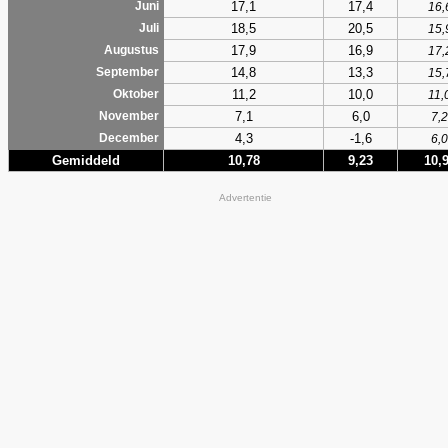
17,1
17,4
Juni
16,
18,5
20,5
Juli
15,
17,9
16,9
Augustus
17,
14,8
13,3
September
15,
11,2
10,0
Oktober
11,
7,1
6,0
November
7,2
4,3
-1,6
December
6,0
Gemiddeld
10,78
9,23
10,
Advertentie