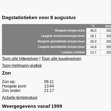
Dagstatistieken voor 8 augustus
°C
dat
36,0
20
Hoogste temperatuur
18,1
20
Laagste maximumtemperatuur
26,0
20
Hoogste gemiddelde temperatuur
14,9
20
Laagste gemiddelde temperatuur
13,7
20
Langste zonduur
Toon alle hittegolven
|
Toon alle koudegolven
Toon Hellmann-grafiek
Zon
Zon op:
06:11
Hoogste punt:
13:44
Zon onder:
21:17
Actuele temperatuur
Weergegevens vanaf 1999