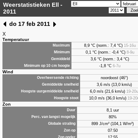
Weerstatistieken Ell -
2011
do 17 feb 2011
X
Temperatuur
8,9
°C (norm.: 7,4 °C)
15-16u
Maximum
0,1
°C (norm.: -0,4 °C)
8-9u
Minimum
3,6
°C (norm.: 3,4 °C)
Gemiddeld
-1,8 °C
6-7u
Minimum op 10 cm hoogte
Wind
noordoost (46°)
Overheersende richting
3,6 m/s (13,0 km/u)
Gemiddelde snelheid
6,0 m/s (21,6 km/u)
19-20
Hoogste uurgemiddelde snelheid
10,0 m/s (36,0 km/u)
19-20
Hoogste stoot
Zon
8,1 uur
Duur
80%
Perc. van langst mogelijk
899 J/cm² (104,1 W/m²)
Globale straling
07:50
Zon op
17:55
Zon onder