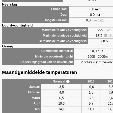
Neerslag
0,0 mm
Etmaalsom
0,0 uur
Duur
0,0 mm
1-2u
Hoogste uursom
Luchtvochtigheid
99%
1-2u
Maximale relatieve vochtigheid
63%
15-16
Minimale relatieve vochtigheid
88%
Gemiddelde relatieve vochtigheid
Overig
0,0 hPa
Gemiddelde luchtdruk
1900 - 2000m
Minimum opgetreden zicht
2 octa's (Licht bewolk
Bedekkingsgraad van de bovenlucht
Maandgemiddelde temperaturen
Normaal
2010
201
3,5
-0,6
3,
Januari
4,0
1,8
Februari
4,9
6,5
6,3
Maart
6,6
10,3
9,7
April
12,
14,1
11,1
Mei
14,