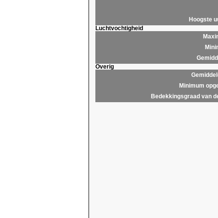
Hoogste 
Luchtvochtigheid
Maxim
Mini
Gemidde
Overig
Gemiddel
Minimum opge
Bedekkingsgraad van d