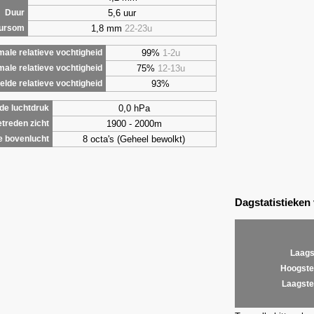
5,6 uur
Duur
1,8 mm
22-23u
uursom
99%
1-2u
ale relatieve vochtigheid
75%
12-13u
male relatieve vochtigheid
93%
lde relatieve vochtigheid
0,0 hPa
de luchtdruk
1900 - 2000m
treden zicht
8 octa's (Geheel bewolkt)
e bovenlucht
Dagstatistieken
Laags
Hoogste
Laagste