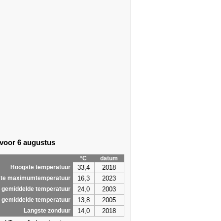
 voor 6 augustus
°C
datum
33,4
2018
Hoogste temperatuur
16,3
2023
te maximumtemperatuur
24,0
2003
 gemiddelde temperatuur
13,8
2005
 gemiddelde temperatuur
14,0
2018
Langste zonduur