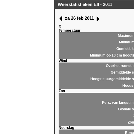
Weerstatistieken Ell - 2011
za 26 feb 2011
X
Temperatuur
Maximu
Minimu
Gemiddel
Minimum op 10 cm hoogt
Wind
Overheersende r
Gemiddelde s
Hoogste uurgemiddelde s
Hoogst
Zon
Perc. van langst m
Globale s
Zon
Neerslag
Etma