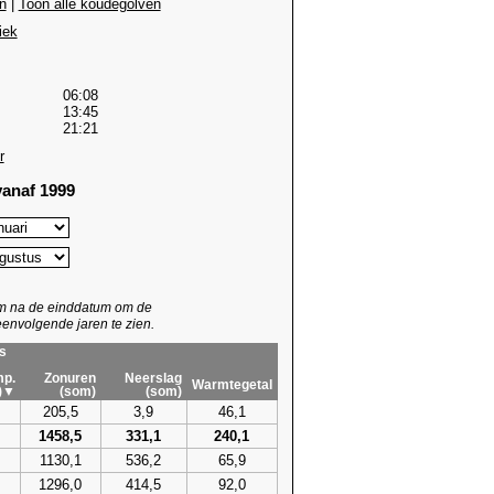
n
|
Toon alle koudegolven
iek
06:08
13:45
21:21
r
anaf 1999
um na de einddatum om de
envolgende jaren te zien.
s
p.
Zonuren
Neerslag
Warmtegetal
)▼
(som)
(som)
205,5
3,9
46,1
1458,5
331,1
240,1
1130,1
536,2
65,9
1296,0
414,5
92,0