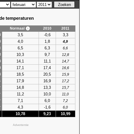
e temperaturen
Normaal
2010
2011
3,5
-0,6
3,3
i
4,0
1,8
i
4,9
6,5
6,3
t
6,6
10,3
9,7
l
12,8
14,1
11,1
i
14,7
17,1
17,4
i
16,6
18,5
20,5
i
15,9
17,9
16,9
s
17,2
14,8
13,3
r
15,7
11,2
10,0
r
11,0
7,1
6,0
r
7,2
4,3
-1,6
r
6,0
10,78
9,23
10,99
Advertentie