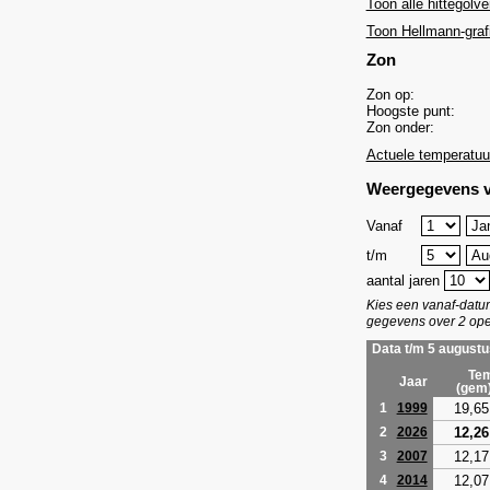
Toon alle hittegolve
Toon Hellmann-graf
Zon
Zon op:
Hoogste punt:
Zon onder:
Actuele temperatuu
Weergegevens v
Vanaf
t/m
aantal jaren
Kies een vanaf-dat
gegevens over 2 ope
Data t/m 5 augustu
Tem
Jaar
(gem
19,65
1
1999
12,26
2
2026
12,17
3
2007
12,07
4
2014