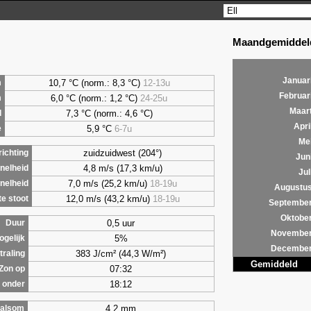
Maandgemiddeld
Januar
10,7 °C (norm.: 8,3 °C)
12-13u
m
Februar
6,0
°C (norm.: 1,2 °C)
24-25u
m
Maar
7,3
°C (norm.: 4,6 °C)
d
Apri
5,9
°C
6-7u
e
Me
zuidzuidwest (204°)
ichting
Jun
4,8 m/s (17,3 km/u)
nelheid
Jul
7,0 m/s (25,2 km/u)
18-19u
nelheid
Augustu
12,0 m/s (43,2 km/u)
18-19u
e stoot
Septembe
Oktobe
0,5 uur
Duur
Novembe
5%
ogelijk
Decembe
383 J/cm² (44,3 W/m²)
traling
Gemiddeld
07:32
Zon op
18:12
 onder
4,2 mm
alsom