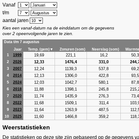
Vanaf
t/m
aantal jaren
Kies een vanaf-datum na de einddatum om de gegevens
over 2 opeenvolgende jaren te zien.
Data t/m 7 augustus
Jaar
Temp. (gem)▼
Zonuren (som)
Neerslag (som)
Warmte
19,69
221,1
16,2
50,3
1
1999
12,33
1476,4
331,0
244,
2
2026
12,24
1139,3
537,8
69,2
3
2007
12,13
1306,0
422,8
93,5
4
2014
12,03
1042,7
580,1
87,8
5
2024
11,88
1398,1
245,8
215,
6
2018
11,74
1435,9
276,3
73,4
7
2020
11,68
1509,1
311,4
103,
8
2022
11,64
1263,9
487,5
112,
9
2023
11,60
1466,8
359,2
118,
10
2025
Weerstatistieken
De statistieken op deze site zijn gebaseerd op de gegevens v