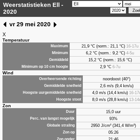
Weerstatistieken Ell -
2020
vr 29 mei 2020
X
Temperatuur
21,9 °C (norm.: 21,1 °C)
16-17u
Maximum
6,2
°C (norm.: 9,2 °C)
4-5u
Minimum
15,2 °C (norm.: 15,6 °C)
Gemiddeld
2,9
°C
6-7u
Minimum op 10 cm hoogte
Wind
noordoost (40°)
Overheersende richting
2,6 m/s (9,4 km/u)
Gemiddelde snelheid
4,0 m/s (14,4 km/u)
16-17
Hoogste uurgemiddelde snelheid
8,0 m/s (28,8 km/u)
13-14
Hoogste stoot
Zon
15,0 uur
Duur
93%
Perc. van langst mogelijk
2950 J/cm² (341,4 W/m²)
Globale straling
05:26
Zon op
21:46
Zon onder