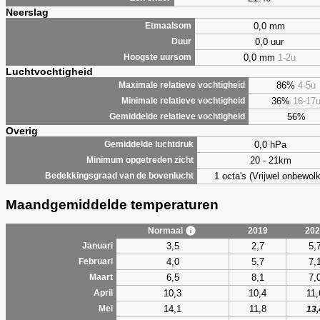
Neerslag
0,0 mm
Etmaalsom
0,0 uur
Duur
0,0 mm
1-2u
Hoogste uursom
Luchtvochtigheid
86%
4-5u
Maximale relatieve vochtigheid
36%
16-17
Minimale relatieve vochtigheid
56%
Gemiddelde relatieve vochtigheid
Overig
0,0 hPa
Gemiddelde luchtdruk
20 - 21km
Minimum opgetreden zicht
1 octa's (Vrijwel onbewolk
Bedekkingsgraad van de bovenlucht
Maandgemiddelde temperaturen
Normaal
2019
202
3,5
2,7
5,
Januari
4,0
5,7
7,
Februari
6,5
8,1
7,
Maart
10,3
10,4
11,
April
14,1
11,8
Mei
13,