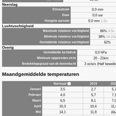
Neerslag
0,0 mm
Etmaalsom
0,0 uur
Duur
0,0 mm
1-2u
Hoogste uursom
Luchtvochtigheid
86%
4-5u
Maximale relatieve vochtigheid
38%
14-15
Minimale relatieve vochtigheid
62%
Gemiddelde relatieve vochtigheid
Overig
0,0 hPa
Gemiddelde luchtdruk
20 - 21km
Minimum opgetreden zicht
3 octa's (Half bewolkt
Bedekkingsgraad van de bovenlucht
Maandgemiddelde temperaturen
Normaal
2019
202
3,5
2,7
5,
Januari
4,0
5,7
7,
Februari
6,5
8,1
7,
Maart
10,3
10,4
11,
April
14,1
11,8
Mei
13,