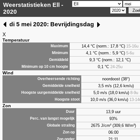
Weerstatistieken Ell -
2020
di 5 mei 2020: Bevrijdingsdag
X
Temperatuur
14,4 °C (norm.: 17,8 °C)
15-16u
Maximum
4,1
°C (norm.: 5,9 °C)
5-6u
Minimum
9,3
°C (norm.: 12,1 °C)
Gemiddeld
0,1
°C
24-25u
Minimum op 10 cm hoogte
Wind
noordoost (38°)
Overheersende richting
3,5 m/s (12,6 km/u)
Gemiddelde snelheid
5,0 m/s (18,0 km/u)
8-9u
Hoogste uurgemiddelde snelheid
10,0 m/s (36,0 km/u)
13-14
Hoogste stoot
Zon
13,9 uur
Duur
93%
Perc. van langst mogelijk
2675 J/cm² (309,6 W/m²)
Globale straling
06:00
Zon op
21:11
Zon onder