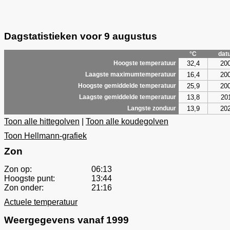
Dagstatistieken voor 9 augustus
°C
dat
32,4
20
Hoogste temperatuur
16,4
20
Laagste maximumtemperatuur
25,9
20
Hoogste gemiddelde temperatuur
13,8
20
Laagste gemiddelde temperatuur
13,9
20
Langste zonduur
Toon alle hittegolven
|
Toon alle koudegolven
Toon Hellmann-grafiek
Zon
Zon op:
06:13
Hoogste punt:
13:44
Zon onder:
21:16
Actuele temperatuur
Weergegevens vanaf 1999