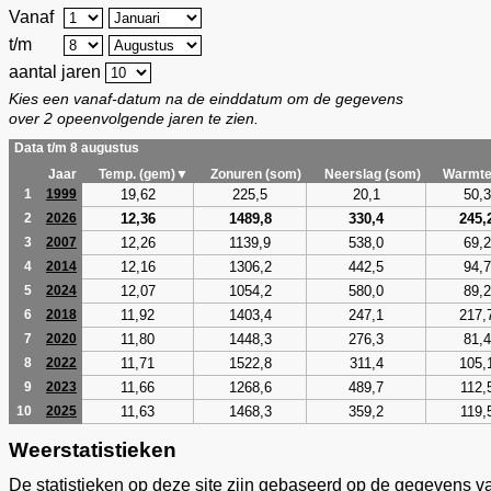
Vanaf
t/m
aantal jaren
Kies een vanaf-datum na de einddatum om de gegevens
over 2 opeenvolgende jaren te zien.
Data t/m 8 augustus
Jaar
Temp. (gem)▼
Zonuren (som)
Neerslag (som)
Warmte
19,62
225,5
20,1
50,3
1
1999
12,36
1489,8
330,4
245,
2
2026
12,26
1139,9
538,0
69,2
3
2007
12,16
1306,2
442,5
94,7
4
2014
12,07
1054,2
580,0
89,2
5
2024
11,92
1403,4
247,1
217,
6
2018
11,80
1448,3
276,3
81,4
7
2020
11,71
1522,8
311,4
105,
8
2022
11,66
1268,6
489,7
112,
9
2023
11,63
1468,3
359,2
119,
10
2025
Weerstatistieken
De statistieken op deze site zijn gebaseerd op de gegevens v