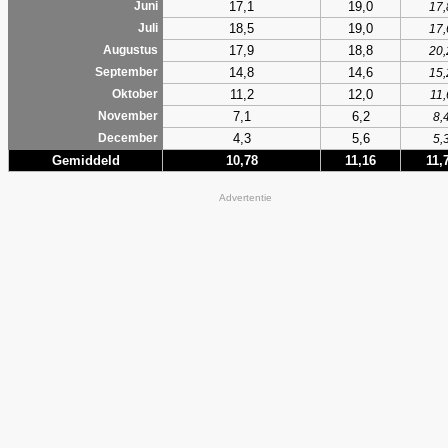
17,1
19,0
Juni
17,
18,5
19,0
Juli
17,
17,9
18,8
Augustus
20,
14,8
14,6
September
15,
11,2
12,0
Oktober
11,
7,1
6,2
November
8,
4,3
5,6
December
5,
Gemiddeld
10,78
11,16
11,
Advertentie