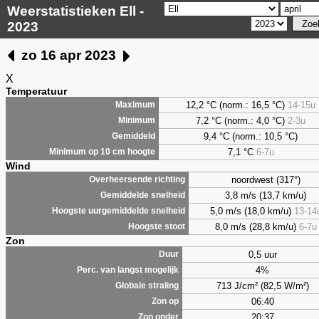
Weerstatistieken Ell -
2023
zo 16 apr 2023
X
Temperatuur
12,2 °C (norm.: 16,5 °C)
14-15u
Maximum
7,2
°C (norm.: 4,0 °C)
2-3u
Minimum
9,4
°C (norm.: 10,5 °C)
Gemiddeld
7,1
°C
6-7u
Minimum op 10 cm hoogte
Wind
noordwest (317°)
Overheersende richting
3,8 m/s (13,7 km/u)
Gemiddelde snelheid
5,0 m/s (18,0 km/u)
13-14
Hoogste uurgemiddelde snelheid
8,0 m/s (28,8 km/u)
6-7u
Hoogste stoot
Zon
0,5 uur
Duur
4%
Perc. van langst mogelijk
713 J/cm² (82,5 W/m²)
Globale straling
06:40
Zon op
20:37
Zon onder