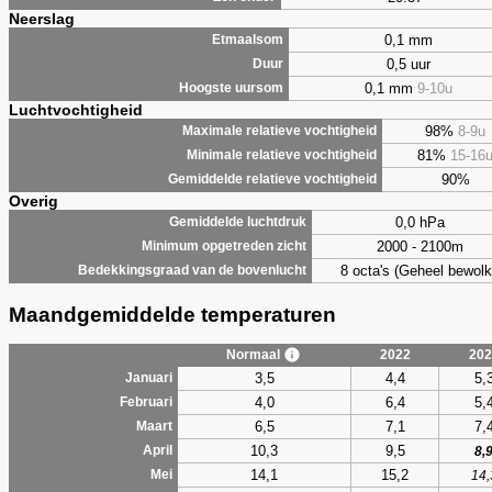
Neerslag
0,1 mm
Etmaalsom
0,5 uur
Duur
0,1 mm
9-10u
Hoogste uursom
Luchtvochtigheid
98%
8-9u
Maximale relatieve vochtigheid
81%
15-16
Minimale relatieve vochtigheid
90%
Gemiddelde relatieve vochtigheid
Overig
0,0 hPa
Gemiddelde luchtdruk
2000 - 2100m
Minimum opgetreden zicht
8 octa's (Geheel bewolk
Bedekkingsgraad van de bovenlucht
Maandgemiddelde temperaturen
Normaal
2022
202
3,5
4,4
5,
Januari
4,0
6,4
5,
Februari
6,5
7,1
7,
Maart
10,3
9,5
April
8,
14,1
15,2
Mei
14,