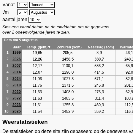
Vanaf
t/m
aantal jaren
Kies een vanaf-datum na de einddatum om de gegevens
over 2 opeenvolgende jaren te zien.
Data t/m 5 augustus
Jaar
Temp. (gem)▼
Zonuren (som)
Neerslag (som)
Warmte
19,65
205,5
3,9
46,1
1
1999
12,26
1458,5
330,7
240,
2
2026
12,17
1130,1
536,2
65,9
3
2007
12,07
1296,0
414,5
92,0
4
2014
11,96
1027,3
571,1
82,8
5
2024
11,76
1371,5
245,8
201,
6
2018
11,63
1408,0
276,3
62,9
7
2020
11,63
1483,5
311,4
103,
8
2022
11,61
1255,8
469,3
112,
9
2023
11,54
1452,9
359,2
116,
10
2025
Weerstatistieken
De statistieken op deze site zijn gebaseerd op de gegevens v