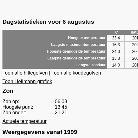
Dagstatistieken voor 6 augustus
°C
dat
33,4
20
Hoogste temperatuur
16,3
20
Laagste maximumtemperatuur
24,0
20
Hoogste gemiddelde temperatuur
13,8
20
Laagste gemiddelde temperatuur
14,0
20
Langste zonduur
Toon alle hittegolven
|
Toon alle koudegolven
Toon Hellmann-grafiek
Zon
Zon op:
06:08
Hoogste punt:
13:45
Zon onder:
21:21
Actuele temperatuur
Weergegevens vanaf 1999