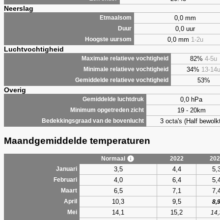
Neerslag
0,0 mm
Etmaalsom
0,0 uur
Duur
0,0 mm
1-2u
Hoogste uursom
Luchtvochtigheid
82%
4-5u
Maximale relatieve vochtigheid
34%
13-14
Minimale relatieve vochtigheid
53%
Gemiddelde relatieve vochtigheid
Overig
0,0 hPa
Gemiddelde luchtdruk
19 - 20km
Minimum opgetreden zicht
3 octa's (Half bewolkt
Bedekkingsgraad van de bovenlucht
Maandgemiddelde temperaturen
Normaal
2022
202
3,5
4,4
5,
Januari
4,0
6,4
5,
Februari
6,5
7,1
7,
Maart
10,3
9,5
April
8,
14,1
15,2
Mei
14,