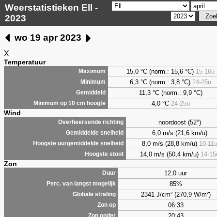
Weerstatistieken Ell -
2023
wo 19 apr 2023
X
Temperatuur
15,0 °C (norm.: 15,6 °C)
15-16u
Maximum
6,3
°C (norm.: 3,8 °C)
24-25u
Minimum
11,3 °C (norm.: 9,9 °C)
Gemiddeld
4,0
°C
24-25u
Minimum op 10 cm hoogte
Wind
noordoost (52°)
Overheersende richting
6,0 m/s (21,6 km/u)
Gemiddelde snelheid
8,0 m/s (28,8 km/u)
10-11
Hoogste uurgemiddelde snelheid
14,0 m/s (50,4 km/u)
14-15
Hoogste stoot
Zon
12,0 uur
Duur
85%
Perc. van langst mogelijk
2341 J/cm² (270,9 W/m²)
Globale straling
06:33
Zon op
20:43
Zon onder