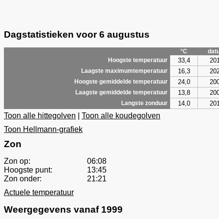
Dagstatistieken voor 6 augustus
°C
dat
33,4
20
Hoogste temperatuur
16,3
20
Laagste maximumtemperatuur
24,0
20
Hoogste gemiddelde temperatuur
13,8
20
Laagste gemiddelde temperatuur
14,0
20
Langste zonduur
Toon alle hittegolven
|
Toon alle koudegolven
Toon Hellmann-grafiek
Zon
Zon op:
06:08
Hoogste punt:
13:45
Zon onder:
21:21
Actuele temperatuur
Weergegevens vanaf 1999