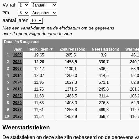
Vanaf
t/m
aantal jaren
Kies een vanaf-datum na de einddatum om de gegevens
over 2 opeenvolgende jaren te zien.
Data t/m 5 augustus
Jaar
Temp. (gem)▼
Zonuren (som)
Neerslag (som)
Warmte
19,65
205,5
3,9
46,1
1
1999
12,26
1458,5
330,7
240,
2
2026
12,17
1130,1
536,2
65,9
3
2007
12,07
1296,0
414,5
92,0
4
2014
11,96
1027,3
571,1
82,8
5
2024
11,76
1371,5
245,8
201,
6
2018
11,63
1483,5
311,4
103,
7
2022
11,63
1408,0
276,3
62,9
8
2020
11,61
1255,8
469,3
112,
9
2023
11,54
1452,9
359,2
116,
10
2025
Weerstatistieken
De statistieken op deze site zijn gebaseerd op de gegevens v