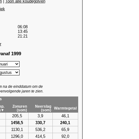
n
|
Toon alle koudegolven
iek
06:08
13:45
21:21
r
anaf 1999
um na de einddatum om de
envolgende jaren te zien.
s
p.
Zonuren
Neerslag
Warmtegetal
)▼
(som)
(som)
205,5
3,9
46,1
1458,5
330,7
240,1
1130,1
536,2
65,9
1296,0
414,5
92,0