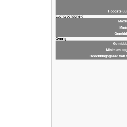
Hoogste u
Luchtvochtigheid
Maxim
Mini
Gemidde
Overig
Gemidde
Minimum opg
Bedekkingsgraad van 