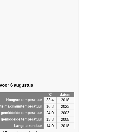
 voor 6 augustus
°C
datum
33,4
2018
Hoogste temperatuur
16,3
2023
te maximumtemperatuur
24,0
2003
 gemiddelde temperatuur
13,8
2005
 gemiddelde temperatuur
14,0
2018
Langste zonduur