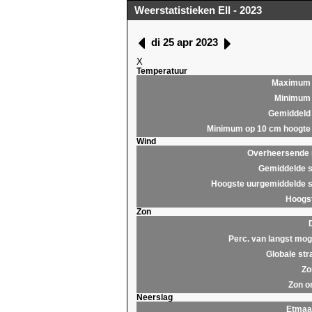
Weerstatistieken Ell - 2023
di 25 apr 2023
X
Temperatuur
Maximum
Minimum
Gemiddeld
Minimum op 10 cm hoogte
Wind
Overheersende r
Gemiddelde s
Hoogste uurgemiddelde s
Hoogst
Zon
Perc. van langst moge
Globale str
Zo
Zon o
Neerslag
Etmaa