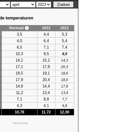
e temperaturen
Normaal
2022
2023
3,5
4,4
5,3
i
4,0
6,4
5,4
i
6,5
7,1
7,4
t
10,3
9,5
l
8,9
14,1
15,2
i
14,3
17,1
17,8
i
20,3
18,5
19,1
i
18,6
17,9
20,4
s
18,0
14,8
14,4
r
17,9
11,2
13,4
r
13,4
7,1
8,8
r
7,7
4,3
4,1
r
6,8
10,78
11,72
12,00
Advertentie