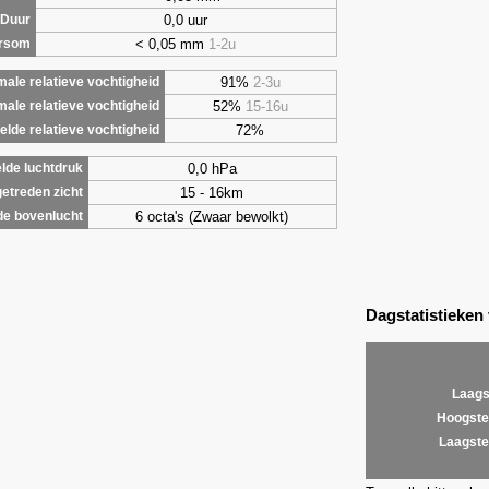
0,0 uur
Duur
< 0,05 mm
1-2u
ursom
91%
2-3u
ale relatieve vochtigheid
52%
15-16u
male relatieve vochtigheid
72%
lde relatieve vochtigheid
0,0 hPa
lde luchtdruk
15 - 16km
etreden zicht
6 octa's (Zwaar bewolkt)
de bovenlucht
Dagstatistieken
Laags
Hoogste
Laagste