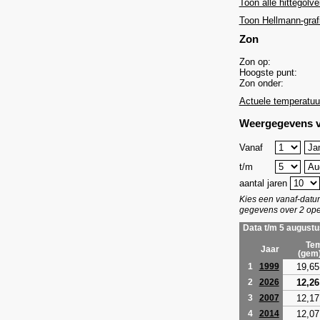
Toon alle hittegolve
Toon Hellmann-graf
Zon
Zon op:
Hoogste punt:
Zon onder:
Actuele temperatuu
Weergegevens v
Vanaf
t/m
aantal jaren
Kies een vanaf-dat
gegevens over 2 ope
Data t/m 5 augustu
Tem
Jaar
(gem
19,65
1
1999
12,26
2
2026
12,17
3
2007
12,07
4
2014