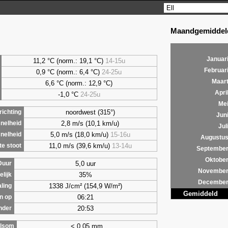
Maandgemiddeld
Januar
11,2 °C (norm.: 19,1 °C)
14-15u
Februar
0,9
°C (norm.: 6,4 °C)
24-25u
Maar
6,6
°C (norm.: 12,9 °C)
Apri
-1,0 °C
24-25u
Me
noordwest (315°)
ichting
Jun
2,8 m/s (10,1 km/u)
nelheid
Jul
5,0 m/s (18,0 km/u)
15-16u
nelheid
Augustu
11,0 m/s (39,6 km/u)
13-14u
e stoot
Septembe
Oktobe
5,0 uur
Duur
Novembe
35%
lijk
Decembe
1338 J/cm² (154,9 W/m²)
aling
Gemiddeld
06:21
n op
20:53
nder
< 0,05 mm
lsom