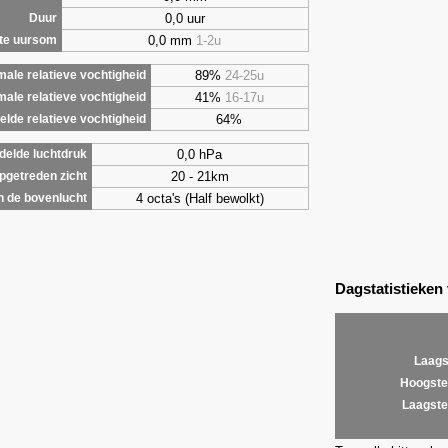
0,0 uur
Duur
0,0 mm
1-2u
te uursom
89%
24-25u
ale relatieve vochtigheid
41%
16-17u
male relatieve vochtigheid
64%
lde relatieve vochtigheid
0,0 hPa
elde luchtdruk
20 - 21km
getreden zicht
4 octa's (Half bewolkt)
 de bovenlucht
Dagstatistieken
Laags
Hoogste
Laagste