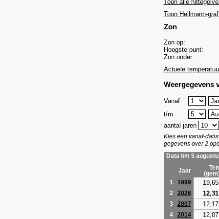
Toon alle hittegolve
Toon Hellmann-graf
Zon
Zon op:
Hoogste punt:
Zon onder:
Actuele temperatuu
Weergegevens v
Vanaf
t/m
aantal jaren
Kies een vanaf-dat
gegevens over 2 ope
Data t/m 5 augustu
Tem
Jaar
(gem
19,65
1
1999
12,31
2
2026
12,17
3
2007
12,07
4
2014