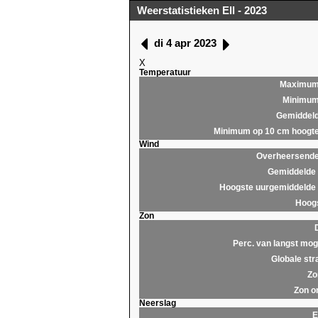
Weerstatistieken Ell - 2023
di 4 apr 2023
X
Temperatuur
Maximu
Minimu
Gemiddel
Minimum op 10 cm hoogt
Wind
Overheersende 
Gemiddelde 
Hoogste uurgemiddelde 
Hoogs
Zon
Perc. van langst moge
Globale str
Zo
Zon o
Neerslag
E