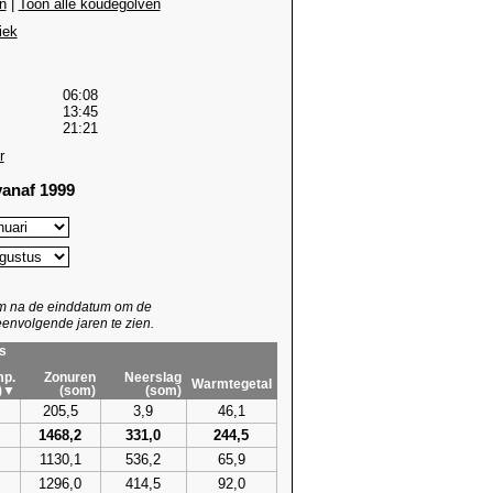
n
|
Toon alle koudegolven
iek
06:08
13:45
21:21
r
anaf 1999
um na de einddatum om de
envolgende jaren te zien.
s
p.
Zonuren
Neerslag
Warmtegetal
)▼
(som)
(som)
205,5
3,9
46,1
1468,2
331,0
244,5
1130,1
536,2
65,9
1296,0
414,5
92,0