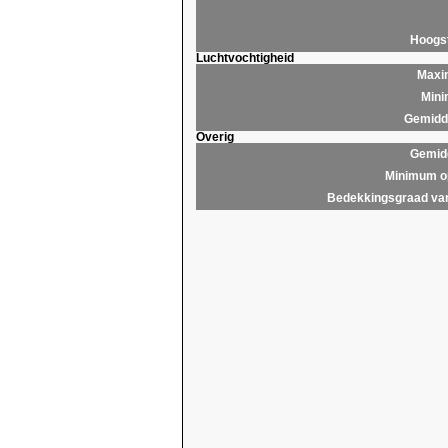
Hoogs
Luchtvochtigheid
Maxim
Mini
Gemidde
Overig
Gemidd
Minimum op
Bedekkingsgraad van