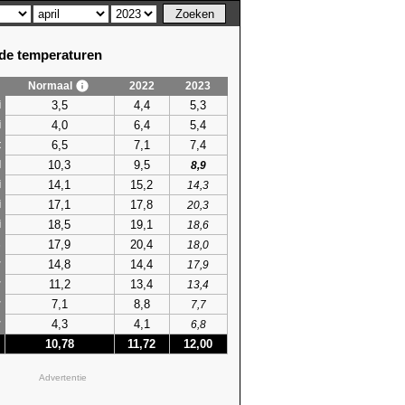
e temperaturen
Normaal
2022
2023
3,5
4,4
5,3
i
4,0
6,4
5,4
i
6,5
7,1
7,4
t
10,3
9,5
l
8,9
14,1
15,2
i
14,3
17,1
17,8
i
20,3
18,5
19,1
i
18,6
17,9
20,4
s
18,0
14,8
14,4
r
17,9
11,2
13,4
r
13,4
7,1
8,8
r
7,7
4,3
4,1
r
6,8
10,78
11,72
12,00
Advertentie