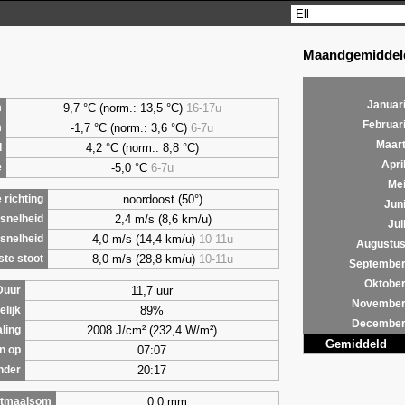
Maandgemiddeld
Januar
9,7
°C (norm.: 13,5 °C)
16-17u
m
Februar
-1,7 °C (norm.: 3,6 °C)
6-7u
m
Maar
4,2
°C (norm.: 8,8 °C)
d
Apri
-5,0 °C
6-7u
e
Me
noordoost (50°)
richting
Jun
2,4 m/s (8,6 km/u)
snelheid
Jul
4,0 m/s (14,4 km/u)
10-11u
snelheid
Augustu
8,0 m/s (28,8 km/u)
10-11u
te stoot
Septembe
Oktobe
11,7 uur
Duur
Novembe
89%
lijk
Decembe
2008 J/cm² (232,4 W/m²)
aling
Gemiddeld
07:07
n op
20:17
nder
0,0 mm
tmaalsom