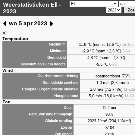
Weerstatistieken Ell -
2023
wo 5 apr 2023
X
Temperatuur
11,9 °C (norm.: 12,6 °C)
15-16u
Maximum
-2,9 °C (norm.: 2,6 °C)
5-6u
Minimum
4,8
°C (norm.: 7,8 °C)
Gemiddeld
-5,5 °C
6-7u
Minimum op 10 cm hoogte
Wind
oostnoordoost (76°)
Overheersende richting
1,0 m/s (3,6 km/u)
Gemiddelde snelheid
2,0 m/s (7,2 km/u)
11-12u
Hoogste uurgemiddelde snelheid
5,0 m/s (18,0 km/u)
11-12
Hoogste stoot
Zon
12,2 uur
Duur
93%
Perc. van langst mogelijk
2023 J/cm² (234,1 W/m²)
Globale straling
07:04
Zon op
20:19
Zon onder