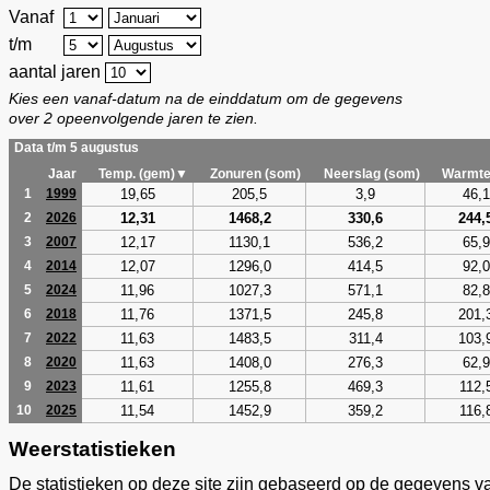
Vanaf
t/m
aantal jaren
Kies een vanaf-datum na de einddatum om de gegevens
over 2 opeenvolgende jaren te zien.
Data t/m 5 augustus
Jaar
Temp. (gem)▼
Zonuren (som)
Neerslag (som)
Warmte
19,65
205,5
3,9
46,1
1
1999
12,31
1468,2
330,6
244,
2
2026
12,17
1130,1
536,2
65,9
3
2007
12,07
1296,0
414,5
92,0
4
2014
11,96
1027,3
571,1
82,8
5
2024
11,76
1371,5
245,8
201,
6
2018
11,63
1483,5
311,4
103,
7
2022
11,63
1408,0
276,3
62,9
8
2020
11,61
1255,8
469,3
112,
9
2023
11,54
1452,9
359,2
116,
10
2025
Weerstatistieken
De statistieken op deze site zijn gebaseerd op de gegevens v