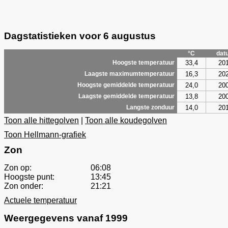
Dagstatistieken voor 6 augustus
°C
dat
33,4
20
Hoogste temperatuur
16,3
20
Laagste maximumtemperatuur
24,0
20
Hoogste gemiddelde temperatuur
13,8
20
Laagste gemiddelde temperatuur
14,0
20
Langste zonduur
Toon alle hittegolven
|
Toon alle koudegolven
Toon Hellmann-grafiek
Zon
Zon op:
06:08
Hoogste punt:
13:45
Zon onder:
21:21
Actuele temperatuur
Weergegevens vanaf 1999