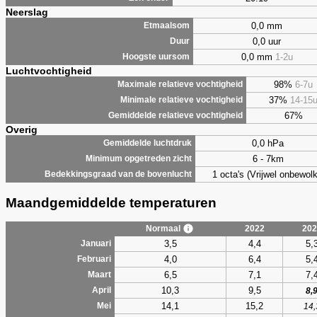
Neerslag
0,0 mm
Etmaalsom
0,0 uur
Duur
0,0 mm
1-2u
Hoogste uursom
Luchtvochtigheid
98%
6-7u
Maximale relatieve vochtigheid
37%
14-15
Minimale relatieve vochtigheid
67%
Gemiddelde relatieve vochtigheid
Overig
0,0 hPa
Gemiddelde luchtdruk
6 - 7km
Minimum opgetreden zicht
1 octa's (Vrijwel onbewolk
Bedekkingsgraad van de bovenlucht
Maandgemiddelde temperaturen
Normaal
2022
202
3,5
4,4
5,
Januari
4,0
6,4
5,
Februari
6,5
7,1
7,
Maart
10,3
9,5
April
8,
14,1
15,2
Mei
14,