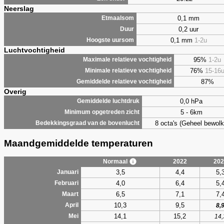
Neerslag
0,1 mm
Etmaalsom
0,2 uur
Duur
0,1 mm
1-2u
Hoogste uursom
Luchtvochtigheid
95%
1-2u
Maximale relatieve vochtigheid
76%
15-16
Minimale relatieve vochtigheid
87%
Gemiddelde relatieve vochtigheid
Overig
0,0 hPa
Gemiddelde luchtdruk
5 - 6km
Minimum opgetreden zicht
8 octa's (Geheel bewolk
Bedekkingsgraad van de bovenlucht
Maandgemiddelde temperaturen
Normaal
2022
202
3,5
4,4
5,
Januari
4,0
6,4
5,
Februari
6,5
7,1
7,
Maart
10,3
9,5
April
8,
14,1
15,2
Mei
14,