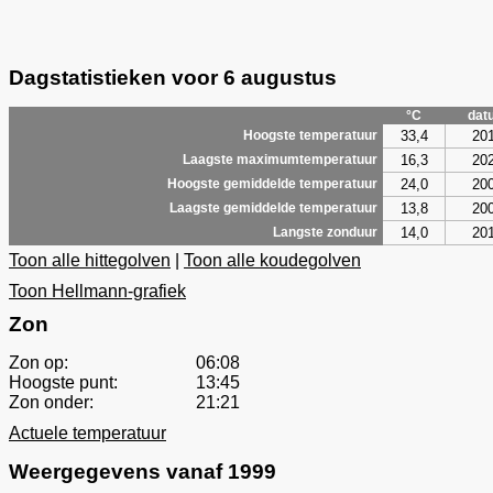
Dagstatistieken voor 6 augustus
°C
dat
33,4
20
Hoogste temperatuur
16,3
20
Laagste maximumtemperatuur
24,0
20
Hoogste gemiddelde temperatuur
13,8
20
Laagste gemiddelde temperatuur
14,0
20
Langste zonduur
Toon alle hittegolven
|
Toon alle koudegolven
Toon Hellmann-grafiek
Zon
Zon op:
06:08
Hoogste punt:
13:45
Zon onder:
21:21
Actuele temperatuur
Weergegevens vanaf 1999