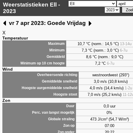
Weerstatistieken Ell -
2023
vr 7 apr 2023: Goede Vrijdag
X
Temperatuur
10,7 °C (norm.: 14,5 °C)
13-14u
Maximum
7,3
°C (norm.: 3,0 °C)
6-7u
Minimum
8,6
°C (norm.: 9,0 °C)
Gemiddeld
7,2
°C
6-7u
Minimum op 10 cm hoogte
Wind
westnoordwest (293°)
Overheersende richting
3,0 m/s (10,8 km/u)
Gemiddelde snelheid
4,0 m/s (14,4 km/u)
1-2u
Hoogste uurgemiddelde snelheid
7,0 m/s (25,2 km/u)
11-12
Hoogste stoot
Zon
0,0 uur
Duur
0%
Perc. van langst mogelijk
473 J/cm² (54,7 W/m²)
Globale straling
07:00
Zon op
20:22
Zon onder