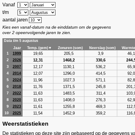
Vanaf
t/m
aantal jaren
Kies een vanaf-datum na de einddatum om de gegevens
over 2 opeenvolgende jaren te zien.
Data t/m 5 augustus
Jaar
Temp. (gem)▼
Zonuren (som)
Neerslag (som)
Warmte
19,65
205,5
3,9
46,1
1
1999
12,31
1468,2
330,6
244,
2
2026
12,17
1130,1
536,2
65,9
3
2007
12,07
1296,0
414,5
92,0
4
2014
11,96
1027,3
571,1
82,8
5
2024
11,76
1371,5
245,8
201,
6
2018
11,63
1483,5
311,4
103,
7
2022
11,63
1408,0
276,3
62,9
8
2020
11,61
1255,8
469,3
112,
9
2023
11,54
1452,9
359,2
116,
10
2025
Weerstatistieken
De statistieken op deze site zijn gebaseerd op de gegevens v