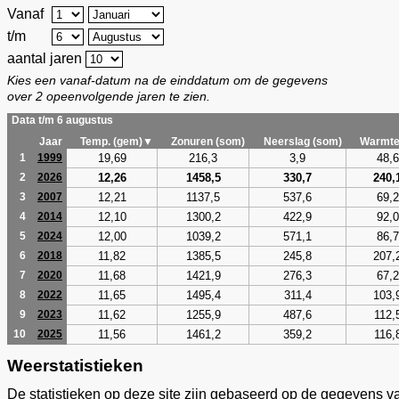
Vanaf
t/m
aantal jaren
Kies een vanaf-datum na de einddatum om de gegevens
over 2 opeenvolgende jaren te zien.
Data t/m 6 augustus
Jaar
Temp. (gem)▼
Zonuren (som)
Neerslag (som)
Warmte
19,69
216,3
3,9
48,6
1
1999
12,26
1458,5
330,7
240,
2
2026
12,21
1137,5
537,6
69,2
3
2007
12,10
1300,2
422,9
92,0
4
2014
12,00
1039,2
571,1
86,7
5
2024
11,82
1385,5
245,8
207,
6
2018
11,68
1421,9
276,3
67,2
7
2020
11,65
1495,4
311,4
103,
8
2022
11,62
1255,9
487,6
112,
9
2023
11,56
1461,2
359,2
116,
10
2025
Weerstatistieken
De statistieken op deze site zijn gebaseerd op de gegevens v