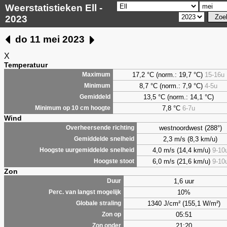
Weerstatistieken Ell -
2023
do 11 mei 2023
X
Temperatuur
17,2 °C (norm.: 19,7 °C)
15-16u
Maximum
8,7
°C (norm.: 7,9 °C)
4-5u
Minimum
13,5 °C (norm.: 14,1 °C)
Gemiddeld
7,8
°C
6-7u
Minimum op 10 cm hoogte
Wind
westnoordwest (288°)
Overheersende richting
2,3 m/s (8,3 km/u)
Gemiddelde snelheid
4,0 m/s (14,4 km/u)
9-10
Hoogste uurgemiddelde snelheid
6,0 m/s (21,6 km/u)
9-10
Hoogste stoot
Zon
1,6 uur
Duur
10%
Perc. van langst mogelijk
1340 J/cm² (155,1 W/m²)
Globale straling
05:51
Zon op
21:20
Zon onder