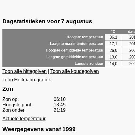
Dagstatistieken voor 7 augustus
°C
dat
36,1
20
Hoogste temperatuur
17,1
20
Laagste maximumtemperatuur
26,0
20
Hoogste gemiddelde temperatuur
13,0
20
Laagste gemiddelde temperatuur
14,0
20
Langste zonduur
Toon alle hittegolven
|
Toon alle koudegolven
Toon Hellmann-grafiek
Zon
Zon op:
06:10
Hoogste punt:
13:45
Zon onder:
21:19
Actuele temperatuur
Weergegevens vanaf 1999