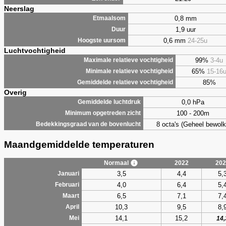
Neerslag
0,8 mm
Etmaalsom
1,9 uur
Duur
0,6 mm
24-25u
Hoogste uursom
Luchtvochtigheid
99%
3-4u
Maximale relatieve vochtigheid
65%
15-16
Minimale relatieve vochtigheid
85%
Gemiddelde relatieve vochtigheid
Overig
0,0 hPa
Gemiddelde luchtdruk
100 - 200m
Minimum opgetreden zicht
8 octa's (Geheel bewolk
Bedekkingsgraad van de bovenlucht
Maandgemiddelde temperaturen
Normaal
2022
202
3,5
4,4
5,
Januari
4,0
6,4
5,
Februari
6,5
7,1
7,
Maart
10,3
9,5
8,
April
14,1
15,2
Mei
14,