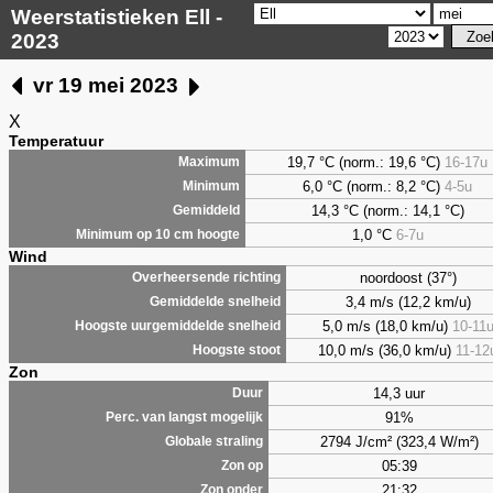
Weerstatistieken Ell -
2023
vr 19 mei 2023
X
Temperatuur
19,7 °C (norm.: 19,6 °C)
16-17u
Maximum
6,0
°C (norm.: 8,2 °C)
4-5u
Minimum
14,3 °C (norm.: 14,1 °C)
Gemiddeld
1,0
°C
6-7u
Minimum op 10 cm hoogte
Wind
noordoost (37°)
Overheersende richting
3,4 m/s (12,2 km/u)
Gemiddelde snelheid
5,0 m/s (18,0 km/u)
10-11
Hoogste uurgemiddelde snelheid
10,0 m/s (36,0 km/u)
11-12
Hoogste stoot
Zon
14,3 uur
Duur
91%
Perc. van langst mogelijk
2794 J/cm² (323,4 W/m²)
Globale straling
05:39
Zon op
21:32
Zon onder