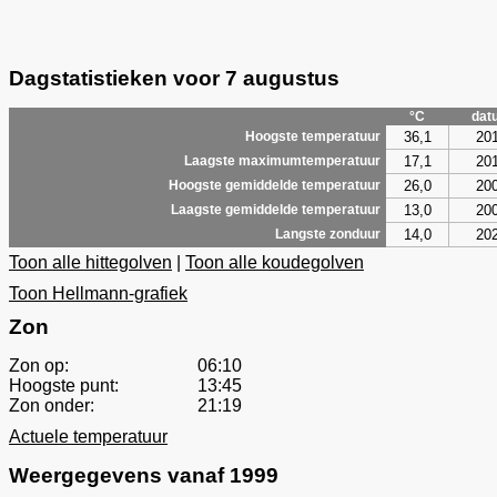
Dagstatistieken voor 7 augustus
°C
dat
36,1
20
Hoogste temperatuur
17,1
20
Laagste maximumtemperatuur
26,0
20
Hoogste gemiddelde temperatuur
13,0
20
Laagste gemiddelde temperatuur
14,0
20
Langste zonduur
Toon alle hittegolven
|
Toon alle koudegolven
Toon Hellmann-grafiek
Zon
Zon op:
06:10
Hoogste punt:
13:45
Zon onder:
21:19
Actuele temperatuur
Weergegevens vanaf 1999