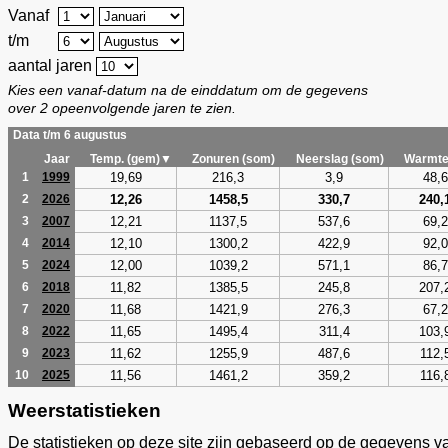
Vanaf
t/m
aantal jaren
Kies een vanaf-datum na de einddatum om de gegevens
over 2 opeenvolgende jaren te zien.
Data t/m 6 augustus
Jaar
Temp. (gem)▼
Zonuren (som)
Neerslag (som)
Warmte
19,69
216,3
3,9
48,6
1
1999
12,26
1458,5
330,7
240,
2
2026
12,21
1137,5
537,6
69,2
3
2007
12,10
1300,2
422,9
92,0
4
2014
12,00
1039,2
571,1
86,7
5
2024
11,82
1385,5
245,8
207,
6
2018
11,68
1421,9
276,3
67,2
7
2020
11,65
1495,4
311,4
103,
8
2022
11,62
1255,9
487,6
112,
9
2023
11,56
1461,2
359,2
116,
10
2025
Weerstatistieken
De statistieken op deze site zijn gebaseerd op de gegevens v