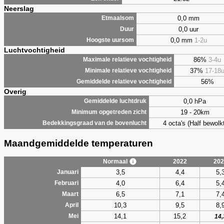
Neerslag
0,0 mm
Etmaalsom
0,0 uur
Duur
0,0 mm
1-2u
Hoogste uursom
Luchtvochtigheid
86%
3-4u
Maximale relatieve vochtigheid
37%
17-18
Minimale relatieve vochtigheid
56%
Gemiddelde relatieve vochtigheid
Overig
0,0 hPa
Gemiddelde luchtdruk
19 - 20km
Minimum opgetreden zicht
4 octa's (Half bewolkt
Bedekkingsgraad van de bovenlucht
Maandgemiddelde temperaturen
Normaal
2022
202
3,5
4,4
5,
Januari
4,0
6,4
5,
Februari
6,5
7,1
7,
Maart
10,3
9,5
8,
April
14,1
15,2
Mei
14,