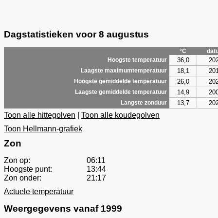
Dagstatistieken voor 8 augustus
°C
dat
36,0
20
Hoogste temperatuur
18,1
20
Laagste maximumtemperatuur
26,0
20
Hoogste gemiddelde temperatuur
14,9
20
Laagste gemiddelde temperatuur
13,7
20
Langste zonduur
Toon alle hittegolven
|
Toon alle koudegolven
Toon Hellmann-grafiek
Zon
Zon op:
06:11
Hoogste punt:
13:44
Zon onder:
21:17
Actuele temperatuur
Weergegevens vanaf 1999