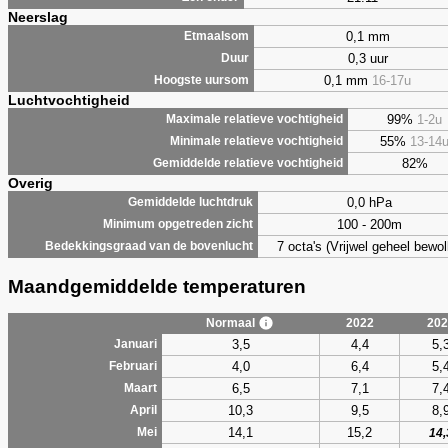
Neerslag
0,1 mm
Etmaalsom
0,3 uur
Duur
0,1 mm
16-17u
Hoogste uursom
Luchtvochtigheid
99%
1-2u
Maximale relatieve vochtigheid
55%
13-14
Minimale relatieve vochtigheid
82%
Gemiddelde relatieve vochtigheid
Overig
0,0 hPa
Gemiddelde luchtdruk
100 - 200m
Minimum opgetreden zicht
7 octa's (Vrijwel geheel bewol
Bedekkingsgraad van de bovenlucht
Maandgemiddelde temperaturen
Normaal
2022
202
3,5
4,4
5,
Januari
4,0
6,4
5,
Februari
6,5
7,1
7,
Maart
10,3
9,5
8,
April
14,1
15,2
Mei
14,