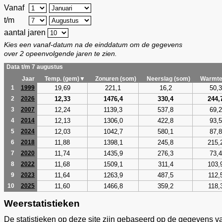
Vanaf
t/m
aantal jaren
Kies een vanaf-datum na de einddatum om de gegevens
over 2 opeenvolgende jaren te zien.
Data t/m 7 augustus
Jaar
Temp. (gem)▼
Zonuren (som)
Neerslag (som)
Warmte
19,69
221,1
16,2
50,3
1
1999
12,33
1476,4
330,4
244,
2
2026
12,24
1139,3
537,8
69,2
3
2007
12,13
1306,0
422,8
93,5
4
2014
12,03
1042,7
580,1
87,8
5
2024
11,88
1398,1
245,8
215,
6
2018
11,74
1435,9
276,3
73,4
7
2020
11,68
1509,1
311,4
103,
8
2022
11,64
1263,9
487,5
112,
9
2023
11,60
1466,8
359,2
118,
10
2025
Weerstatistieken
De statistieken op deze site zijn gebaseerd op de gegevens v