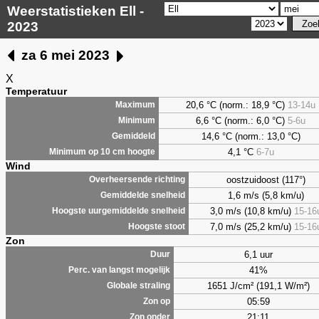
Weerstatistieken Ell -
2023
za 6 mei 2023
X
Temperatuur
20,6 °C (norm.: 18,9 °C)
13-14u
Maximum
6,6
°C (norm.: 6,0 °C)
5-6u
Minimum
14,6 °C (norm.: 13,0 °C)
Gemiddeld
4,1
°C
6-7u
Minimum op 10 cm hoogte
Wind
oostzuidoost (117°)
Overheersende richting
1,6 m/s (5,8 km/u)
Gemiddelde snelheid
3,0 m/s (10,8 km/u)
15-16
Hoogste uurgemiddelde snelheid
7,0 m/s (25,2 km/u)
15-16
Hoogste stoot
Zon
6,1 uur
Duur
41%
Perc. van langst mogelijk
1651 J/cm² (191,1 W/m²)
Globale straling
05:59
Zon op
21:11
Zon onder