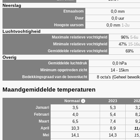
Neerslag
0,0 mm
Etmaalsom
0,0 uur
Duur
0,0 mm
1-2u
Hoogste uursom
Luchtvochtigheid
96%
5-6u
Maximale relatieve vochtigheid
47%
15-16
Minimale relatieve vochtigheid
69%
Gemiddelde relatieve vochtigheid
Overig
0,0 hPa
Gemiddelde luchtdruk
14 - 15km
Minimum opgetreden zicht
8 octa's (Geheel bewolk
Bedekkingsgraad van de bovenlucht
Maandgemiddelde temperaturen
Normaal
2023
20
3,5
5,3
3,
Januari
4,0
5,4
8,
Februari
6,5
7,4
9,
Maart
10,3
8,9
April
11,
14,1
14,3
Mei
15,