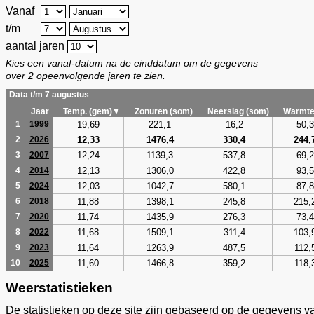
Vanaf
t/m
aantal jaren
Kies een vanaf-datum na de einddatum om de gegevens
over 2 opeenvolgende jaren te zien.
Data t/m 7 augustus
Jaar
Temp. (gem)▼
Zonuren (som)
Neerslag (som)
Warmte
19,69
221,1
16,2
50,3
1
1999
12,33
1476,4
330,4
244,
2
2026
12,24
1139,3
537,8
69,2
3
2007
12,13
1306,0
422,8
93,5
4
2014
12,03
1042,7
580,1
87,8
5
2024
11,88
1398,1
245,8
215,
6
2018
11,74
1435,9
276,3
73,4
7
2020
11,68
1509,1
311,4
103,
8
2022
11,64
1263,9
487,5
112,
9
2023
11,60
1466,8
359,2
118,
10
2025
Weerstatistieken
De statistieken op deze site zijn gebaseerd op de gegevens v