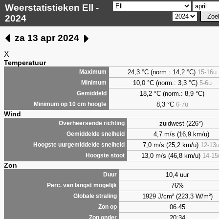
Weerstatistieken Ell -
2024
za 13 apr 2024
X
Temperatuur
24,3 °C (norm.: 14,2 °C)
15-16u
Maximum
10,0 °C (norm.: 3,3 °C)
5-6u
Minimum
18,2 °C (norm.: 8,9 °C)
Gemiddeld
8,3
°C
6-7u
Minimum op 10 cm hoogte
Wind
zuidwest (226°)
Overheersende richting
4,7 m/s (16,9 km/u)
Gemiddelde snelheid
7,0 m/s (25,2 km/u)
12-13
Hoogste uurgemiddelde snelheid
13,0 m/s (46,8 km/u)
14-15
Hoogste stoot
Zon
10,4 uur
Duur
76%
Perc. van langst mogelijk
1929 J/cm² (223,3 W/m²)
Globale straling
06:45
Zon op
20:34
Zon onder