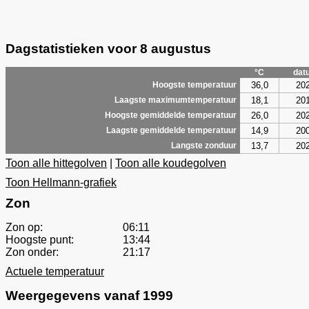
Dagstatistieken voor 8 augustus
°C
dat
36,0
20
Hoogste temperatuur
18,1
20
Laagste maximumtemperatuur
26,0
20
Hoogste gemiddelde temperatuur
14,9
20
Laagste gemiddelde temperatuur
13,7
20
Langste zonduur
Toon alle hittegolven
|
Toon alle koudegolven
Toon Hellmann-grafiek
Zon
Zon op:
06:11
Hoogste punt:
13:44
Zon onder:
21:17
Actuele temperatuur
Weergegevens vanaf 1999