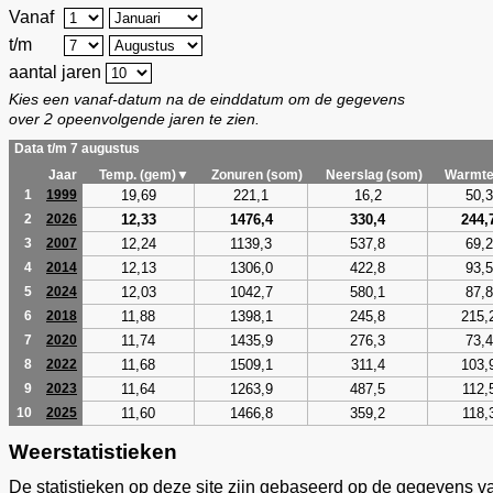
Vanaf
t/m
aantal jaren
Kies een vanaf-datum na de einddatum om de gegevens
over 2 opeenvolgende jaren te zien.
Data t/m 7 augustus
Jaar
Temp. (gem)▼
Zonuren (som)
Neerslag (som)
Warmte
19,69
221,1
16,2
50,3
1
1999
12,33
1476,4
330,4
244,
2
2026
12,24
1139,3
537,8
69,2
3
2007
12,13
1306,0
422,8
93,5
4
2014
12,03
1042,7
580,1
87,8
5
2024
11,88
1398,1
245,8
215,
6
2018
11,74
1435,9
276,3
73,4
7
2020
11,68
1509,1
311,4
103,
8
2022
11,64
1263,9
487,5
112,
9
2023
11,60
1466,8
359,2
118,
10
2025
Weerstatistieken
De statistieken op deze site zijn gebaseerd op de gegevens v