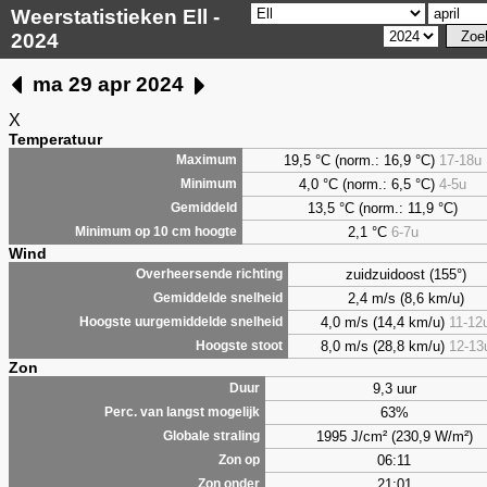
Weerstatistieken Ell -
2024
ma 29 apr 2024
X
Temperatuur
19,5 °C (norm.: 16,9 °C)
17-18u
Maximum
4,0
°C (norm.: 6,5 °C)
4-5u
Minimum
13,5 °C (norm.: 11,9 °C)
Gemiddeld
2,1
°C
6-7u
Minimum op 10 cm hoogte
Wind
zuidzuidoost (155°)
Overheersende richting
2,4 m/s (8,6 km/u)
Gemiddelde snelheid
4,0 m/s (14,4 km/u)
11-12
Hoogste uurgemiddelde snelheid
8,0 m/s (28,8 km/u)
12-13
Hoogste stoot
Zon
9,3 uur
Duur
63%
Perc. van langst mogelijk
1995 J/cm² (230,9 W/m²)
Globale straling
06:11
Zon op
21:01
Zon onder