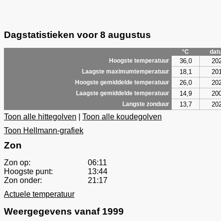
Dagstatistieken voor 8 augustus
°C
dat
36,0
20
Hoogste temperatuur
18,1
20
Laagste maximumtemperatuur
26,0
20
Hoogste gemiddelde temperatuur
14,9
20
Laagste gemiddelde temperatuur
13,7
20
Langste zonduur
Toon alle hittegolven
|
Toon alle koudegolven
Toon Hellmann-grafiek
Zon
Zon op:
06:11
Hoogste punt:
13:44
Zon onder:
21:17
Actuele temperatuur
Weergegevens vanaf 1999