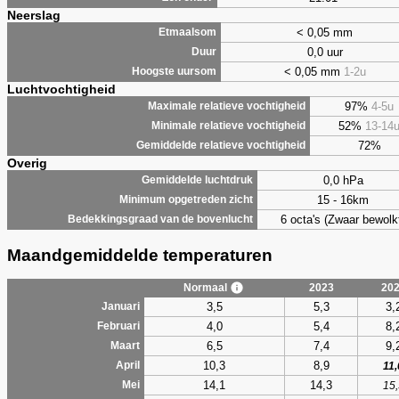
Neerslag
< 0,05 mm
Etmaalsom
0,0 uur
Duur
< 0,05 mm
1-2u
Hoogste uursom
Luchtvochtigheid
97%
4-5u
Maximale relatieve vochtigheid
52%
13-14
Minimale relatieve vochtigheid
72%
Gemiddelde relatieve vochtigheid
Overig
0,0 hPa
Gemiddelde luchtdruk
15 - 16km
Minimum opgetreden zicht
6 octa's (Zwaar bewolk
Bedekkingsgraad van de bovenlucht
Maandgemiddelde temperaturen
Normaal
2023
20
3,5
5,3
3,
Januari
4,0
5,4
8,
Februari
6,5
7,4
9,
Maart
10,3
8,9
April
11,
14,1
14,3
Mei
15,